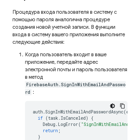
Процедура входа пользователя в систему с
помощью пароля аналогична процедуре
создания новой учетной записи. В функции
входа в систему вашего приложения выполните
следующие действия:
Когда пользователь входит в ваше
приложение, передайте адрес
электронной почты и пароль пользователя
в метод
FirebaseAuth.SignInWithEmailAndPasswo
rd
:
auth
.
SignInWithEmailAndPasswordAsync
(
email
if
(
task
.
IsCanceled
)
{
Debug
.
LogError
(
"SignInWithEmailAndPass
return
;
}