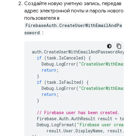
Создайте новую учетную запись, передав
адрес электронной почты и пароль нового
пользователя в
FirebaseAuth.CreateUserWithEmailAndPa
ssword
:
auth
.
CreateUserWithEmailAndPasswordAsync
(
e
if
(
task
.
IsCanceled
)
{
Debug
.
LogError
(
"CreateUserWithEmailAnd
return
;
}
if
(
task
.
IsFaulted
)
{
Debug
.
LogError
(
"CreateUserWithEmailAnd
return
;
}
// Firebase user has been created.
Firebase
.
Auth
.
AuthResult
result
=
task
.
R
Debug
.
LogFormat
(
"Firebase user created 
result
.
User
.
DisplayName
,
result
.
User