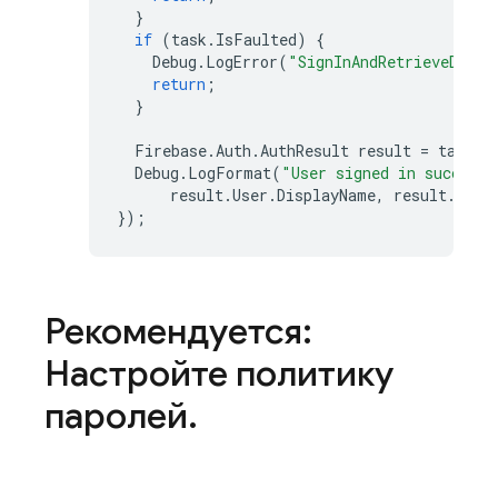
}
if
(
task
.
IsFaulted
)
{
Debug
.
LogError
(
"SignInAndRetrieveDataW
return
;
}
Firebase
.
Auth
.
AuthResult
result
=
task
.
R
Debug
.
LogFormat
(
"User signed in successf
result
.
User
.
DisplayName
,
result
.
User
});
Рекомендуется:
Настройте политику
паролей
.