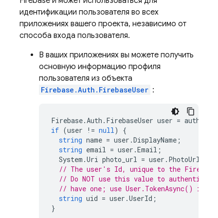
Firebase и может использоваться для
идентификации пользователя во всех
приложениях вашего проекта, независимо от
способа входа пользователя.
В ваших приложениях вы можете получить
основную информацию профиля
пользователя из объекта
Firebase.Auth.FirebaseUser
:
Firebase
.
Auth
.
FirebaseUser
user
=
auth
.
Cur
if
(
user
!=
null
)
{
string
name
=
user
.
DisplayName
;
string
email
=
user
.
Email
;
System
.
Uri
photo_url
=
user
.
PhotoUrl
;
// The user's Id, unique to the Firebase
// Do NOT use this value to authenticate
// have one; use User.TokenAsync() inste
string
uid
=
user
.
UserId
;
}