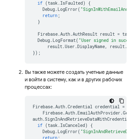
if
(
task
.
IsFaulted
)
{
Debug
.
LogError
(
"SignInWithEmailAndPass
return
;
}
Firebase
.
Auth
.
AuthResult
result
=
task
.
R
Debug
.
LogFormat
(
"User signed in successf
result
.
User
.
DisplayName
,
result
.
User
});
Вы также можете создать учетные данные
и войти в систему, как и в других рабочих
процессах:
Firebase
.
Auth
.
Credential
credential
=
Firebase
.
Auth
.
EmailAuthProvider
.
GetCre
auth
.
SignInAndRetrieveDataWithCredentialAs
if
(
task
.
IsCanceled
)
{
Debug
.
LogError
(
"SignInAndRetrieveDataW
return
;