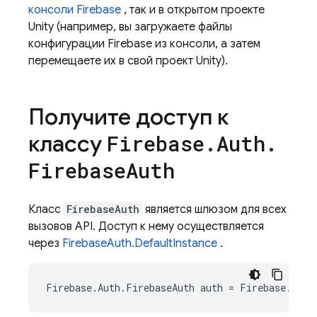
консоли
Firebase
, так и в открытом проекте
Unity (например, вы загружаете файлы
конфигурации Firebase из консоли, а затем
перемещаете их в свой проект Unity).
Получите доступ к
классу
Firebase
.
Auth
.
Firebase
Auth
Класс
FirebaseAuth
является шлюзом для всех
вызовов API. Доступ к нему осуществляется
через
FirebaseAuth.DefaultInstance
.
Firebase
.
Auth
.
FirebaseAuth
auth
=
Firebase
.
Auth