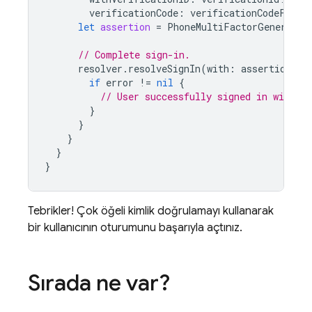
verificationCode
:
verificationCodeFromU
let
assertion
=
PhoneMultiFactorGenerator
// Complete sign-in.
resolver
.
resolveSignIn
(
with
:
assertion
)
{
if
error
!=
nil
{
// User successfully signed in with t
}
}
}
}
}
Tebrikler! Çok öğeli kimlik doğrulamayı kullanarak
bir kullanıcının oturumunu başarıyla açtınız.
Sırada ne var?