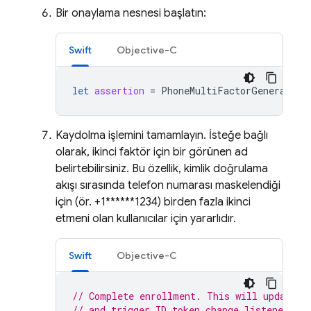
Bir onaylama nesnesi başlatın:
Swift
Objective-C
let
assertion
=
PhoneMultiFactorGenerator
.
Kaydolma işlemini tamamlayın. İsteğe bağlı
olarak, ikinci faktör için bir görünen ad
belirtebilirsiniz. Bu özellik, kimlik doğrulama
akışı sırasında telefon numarası maskelendiği
için (ör. +1******1234) birden fazla ikinci
etmeni olan kullanıcılar için yararlıdır.
Swift
Objective-C
// Complete enrollment. This will update t
// and trigger ID token change listener.