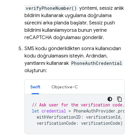
verifyPhoneNumber()
yöntemi, sessiz anlık
bildirim kullanarak uygulama doğrulama
sürecini arka planda başlatır. Sessiz push
bildirimi kullanılamıyorsa bunun yerine
reCAPTCHA doğrulaması gönderilir.
SMS kodu gönderildikten sonra kullanıcıdan
kodu doğrulamasını isteyin. Ardından,
yanıtlarını kullanarak
PhoneAuthCredential
oluşturun:
Swift
Objective-C
// Ask user for the verification code. The
let
credential
=
PhoneAuthProvider
.
provide
withVerificationID
:
verificationId
,
verificationCode
:
verificationCode
)