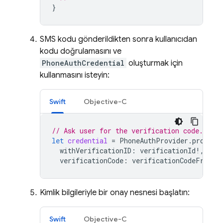
}
SMS kodu gönderildikten sonra kullanıcıdan
kodu doğrulamasını ve
PhoneAuthCredential
oluşturmak için
kullanmasını isteyin:
Swift
Objective-C
// Ask user for the verification code. The
let
credential
=
PhoneAuthProvider
.
provide
withVerificationID
:
verificationId
!,
verificationCode
:
verificationCodeFromUs
Kimlik bilgileriyle bir onay nesnesi başlatın:
Swift
Objective-C