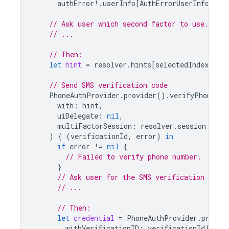
authError
!.
userInfo
[
AuthErrorUserInfoMult
// Ask user which second factor to use.
// ...
// Then:
let
hint
=
resolver
.
hints
[
selectedIndex
]
as
// Send SMS verification code
PhoneAuthProvider
.
provider
().
verifyPhoneNum
with
:
hint
,
uiDelegate
:
nil
,
multiFactorSession
:
resolver
.
session
)
{
(
verificationId
,
error
)
in
if
error
!=
nil
{
// Failed to verify phone number.
}
// Ask user for the SMS verification code.
// ...
// Then:
let
credential
=
PhoneAuthProvider
.
provid
withVerificationID
:
verificationId
!,