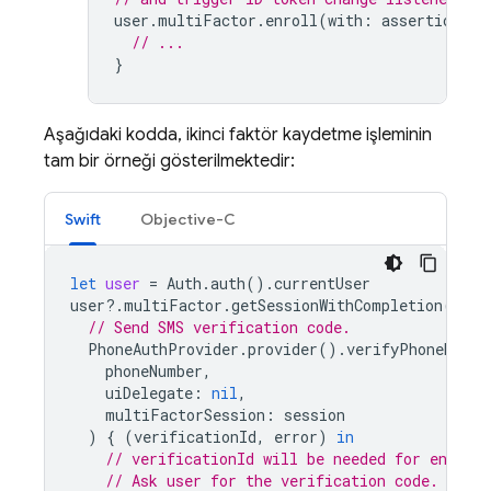
user
.
multiFactor
.
enroll
(
with
:
assertion
,
d
// ...
}
Aşağıdaki kodda, ikinci faktör kaydetme işleminin
tam bir örneği gösterilmektedir:
Swift
Objective-C
let
user
=
Auth
.
auth
().
currentUser
user
?.
multiFactor
.
getSessionWithCompletion
({
(
s
// Send SMS verification code.
PhoneAuthProvider
.
provider
().
verifyPhoneNumbe
phoneNumber
,
uiDelegate
:
nil
,
multiFactorSession
:
session
)
{
(
verificationId
,
error
)
in
// verificationId will be needed for enroll
// Ask user for the verification code.