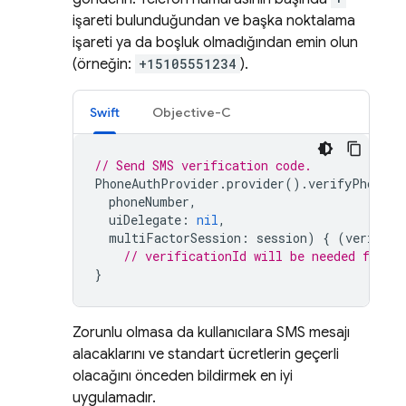
işareti bulunduğundan ve başka noktalama
işareti ya da boşluk olmadığından emin olun
(örneğin:
+15105551234
).
Swift
Objective-C
// Send SMS verification code.
PhoneAuthProvider
.
provider
().
verifyPhoneNu
phoneNumber
,
uiDelegate
:
nil
,
multiFactorSession
:
session
)
{
(
verifica
// verificationId will be needed for e
}
Zorunlu olmasa da kullanıcılara SMS mesajı
alacaklarını ve standart ücretlerin geçerli
olacağını önceden bildirmek en iyi
uygulamadır.