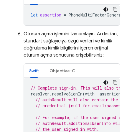
let
assertion
=
PhoneMultiFactorGenerator
.
Oturum açma işlemini tamamlayın. Ardından,
standart sağlayıcıya özgü verileri ve kimlik
doğrulama kimlik bilgilerini içeren orijinal
oturum açma sonucuna erişebilirsiniz:
Swift
Objective-C
// Complete sign-in. This will also trigge
resolver
.
resolveSignIn
(
with
:
assertion
)
{
// authResult will also contain the user,
// credential (null for email/password) 
// For example, if the user signed in wi
// authResult.additionalUserInfo will co
// the user signed in with.