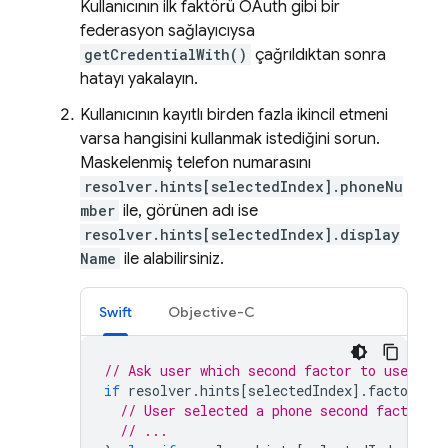
Kullanıcının ilk faktörü OAuth gibi bir
federasyon sağlayıcıysa
getCredentialWith()
çağrıldıktan sonra
hatayı yakalayın.
Kullanıcının kayıtlı birden fazla ikincil etmeni
varsa hangisini kullanmak istediğini sorun.
Maskelenmiş telefon numarasını
resolver.hints[selectedIndex].phoneNu
mber
ile, görünen adı ise
resolver.hints[selectedIndex].display
Name
ile alabilirsiniz.
Swift
Objective-C
// Ask user which second factor to use. Th
if
resolver
.
hints
[
selectedIndex
].
factorID
=
// User selected a phone second factor.
// ...