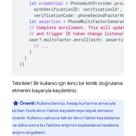
let
credential
=
PhoneAuthProvider
.
provider
withVerificationID
:
verificationId
!,
verificationCode
:
phoneSecondFactorVerifi
let
assertion
=
PhoneMultiFactorGenerator
.
a
// Complete enrollment. This will update th
// and trigger ID token change listener.
user
?.
multiFactor
.
enroll
(
with
:
assertion
,
d
// ...
}
}
})
Tebrikler! Bir kullanıcı için ikinci bir kimlik doğrulama
etmenini başarıyla kaydettiniz.
Önemli:
Kullanıcılarınızı, hesap kurtarma amacıyla
birden fazla ikinci faktör kaydetmeye teşvik etmeniz
önerilir. Kullanıcı yalnızca tek bir ikinci faktör kaydederse
ve daha sonra bu faktöre erişimini kaybederse hesabına
erişimi engellenir.