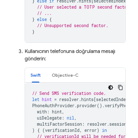
}
else
if
resolver
.
hints
[
selectedIndex
].
fac
// User selected a TOTP second factor.
// ...
}
else
{
// Unsupported second factor.
}
Kullanıcının telefonuna doğrulama mesajı
gönderin:
Swift
Objective-C
// Send SMS verification code.
let
hint
=
resolver
.
hints
[
selectedIndex
]
as
PhoneAuthProvider
.
provider
().
verifyPhoneNu
with
:
hint
,
uiDelegate
:
nil
,
multiFactorSession
:
resolver
.
session
)
{
(
verificationId
,
error
)
in
// verificationId will be needed for sig