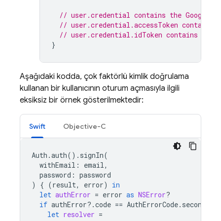
// user.credential contains the Google O
// user.credential.accessToken contains 
// user.credential.idToken contains the 
}
Aşağıdaki kodda, çok faktörlü kimlik doğrulama
kullanan bir kullanıcının oturum açmasıyla ilgili
eksiksiz bir örnek gösterilmektedir:
Swift
Objective-C
Auth
.
auth
().
signIn
(
withEmail
:
email
,
password
:
password
)
{
(
result
,
error
)
in
let
authError
=
error
as
NSError
?
if
authError
?.
code
==
AuthErrorCode
.
secondFac
let
resolver
=