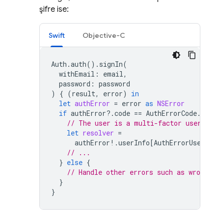
şifre ise:
Swift
Objective-C
Auth
.
auth
().
signIn
(
withEmail
:
email
,
password
:
password
)
{
(
result
,
error
)
in
let
authError
=
error
as
NSError
if
authError
?.
code
==
AuthErrorCode
.
seco
// The user is a multi-factor user. Se
let
resolver
=
authError
!.
userInfo
[
AuthErrorUserInf
// ...
}
else
{
// Handle other errors such as wrong pa
}
}