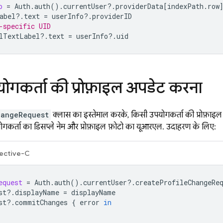
o
=
Auth
.
auth
().
currentUser
?.
providerData
[
indexPath
.
row
abel
?.
text
=
userInfo
?.
providerID
-specific UID
lTextLabel
?.
text
=
userInfo
?.
uid
ोगकर्ता की प्रोफ़ाइल अपडेट करना
hangeRequest
क्लास का इस्तेमाल करके, किसी उपयोगकर्ता की प्रोफ़ाइ
योगकर्ता का डिसप्ले नेम और प्रोफ़ाइल फ़ोटो का यूआरएल. उदाहरण के लिए:
ective-C
equest
=
Auth
.
auth
().
currentUser
?.
createProfileChangeRe
st
?.
displayName
=
displayName
st
?.
commitChanges
{
error
in