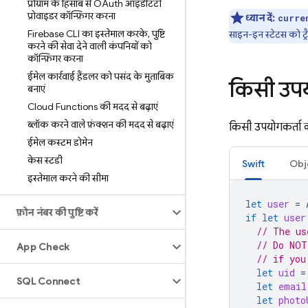
प्रोग्राम के हिसाब से OAuth आइडेंटिटी
प्रोवाइडर कॉन्फ़िगर करना
ध्यान दें:
curre
Firebase CLI का इस्तेमाल करके
,
पुष्टि
साइन-इन स्टेटस को ट्
करने की सेवा देने वाली कंपनियों को
कॉन्फ़िगर करना
ईमेल कार्रवाई हैंडलर को पसंद के मुताबिक
किसी उपयो
बनाएं
Cloud Functions की मदद से बढ़ाएं
ब्लॉक करने वाले फ़ंक्शन की मदद से बढ़ाएं
किसी उपयोगकर्ता क
ईमेल कस्टम डोमेन
केस स्टडी
Swift
Obj
इस्तेमाल करने की सीमा
let
user
=
फ़ोन नंबर की पुष्टि करें
if
let
user
// The us
// Do NOT
App Check
// if you
let
uid
=
SQL Connect
let
email
let
photo