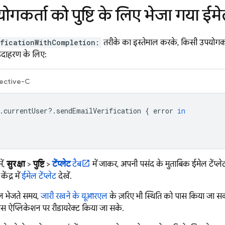
गकर्ता को पुष्टि के लिए भेजा गया ईमेल
ificationWithCompletion:
तरीके का इस्तेमाल करके, किसी उपयोगकर्त
उदाहरण के लिए:
ective-C
.
currentUser
?.
sendEmailVerification
{
error
in
ं,
सुरक्षा
>
पुष्टि
>
टेंप्लेट
टैब
में जाकर, अपनी पसंद के मुताबिक ईमेल टेंप्ल
ंद्र में
ईमेल टेंप्लेट
देखें.
मेल भेजते समय,
जारी रखने के यूआरएल
के ज़रिए भी स्थिति को पास किया जा सकता
स ऐप्लिकेशन पर रीडायरेक्ट किया जा सके.