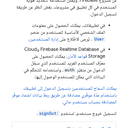
من مشروع Firebase، ويمكن استخدامه لتحديد هوية
المستخدم في كل تطبيق في مشروعك، بغض النظر عن طريقة
تسجيل الدخول.
في تطبيقاتك، يمكنك الحصول على معلومات
الملف الشخصي الأساسية للمستخدم من عنصر
User
. يُرجى الاطّلاع على
إدارة المستخدمين
.
في
Firebase Realtime Database
و
Cloud
Storage
قواعد الأمان
، يمكنك الحصول على
معرّف المستخدم الفريد للمستخدم الذي سجّل
الدخول من متغيّر
auth
، واستخدامه للتحكّم في
البيانات التي يمكن للمستخدم الوصول إليها.
يمكنك السماح للمستخدمين بتسجيل الدخول إلى تطبيقك
باستخدام عدّة موفّري مصادقة عن طريق ربط بيانات اعتماد موفّر
المصادقة بحساب مستخدم حالي.
لتسجيل خروج مستخدم، استخدِم
signOut:
.