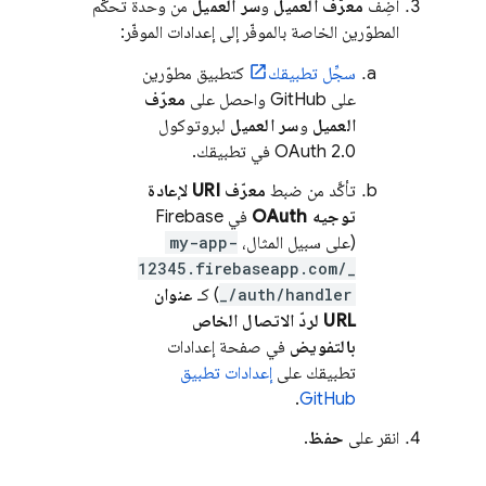
أضِف
معرّف العميل
و
سر العميل
من وحدة تحكّم
المطوّرين الخاصة بالموفّر إلى إعدادات الموفّر:
سجِّل تطبيقك
كتطبيق مطوّرين
على GitHub واحصل على
معرّف
العميل
و
سر العميل
لبروتوكول
OAuth 2.0 في تطبيقك.
تأكَّد من ضبط
معرّف URI لإعادة
توجيه OAuth
في Firebase
(على سبيل المثال،
my-app-
12345.firebaseapp.com/_
_/auth/handler
) كـ
عنوان
URL لردّ الاتصال الخاص
بالتفويض
في صفحة إعدادات
تطبيقك على
إعدادات تطبيق
.
GitHub
انقر على
حفظ
.