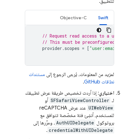
للتطبيق.
Objective-C
Swift
// Request read access to a user's ema
// This must be preconfigured in the a
provider
.
scopes
=
[
"user:email"
]
لمزيد من المعلومات، يُرجى الرجوع إلى
مستندات
نطاقات GitHub
.
اختياري
: إذا أردت تخصيص طريقة عرض تطبيقك
لـ
SFSafariViewController
أو
UIWebView
عند عرض reCAPTCHA
للمستخدم، أنشِئ فئة مخصّصة تتوافق مع
بروتوكول
AuthUIDelegate
، ومرِّرها إلى
.
credentialWithUIDelegate