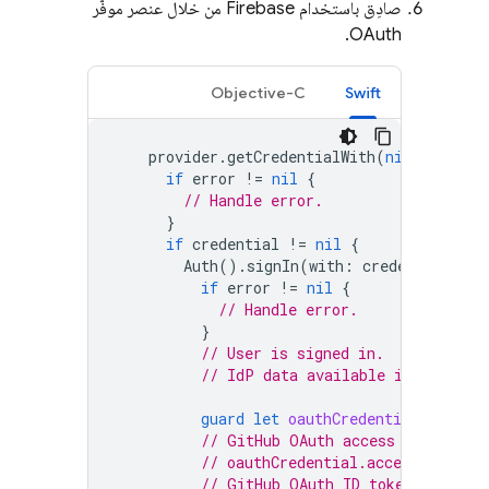
صادِق باستخدام Firebase من خلال عنصر موفّر
OAuth.
Objective-C
Swift
provider
.
getCredentialWith
(
nil
)
{
cred
if
error
!=
nil
{
// Handle error.
}
if
credential
!=
nil
{
Auth
().
signIn
(
with
:
credential
)
{
if
error
!=
nil
{
// Handle error.
}
// User is signed in.
// IdP data available in authRes
guard
let
oauthCredential
=
authR
// GitHub OAuth access token can
// oauthCredential.accessToken
// GitHub OAuth ID token can be 