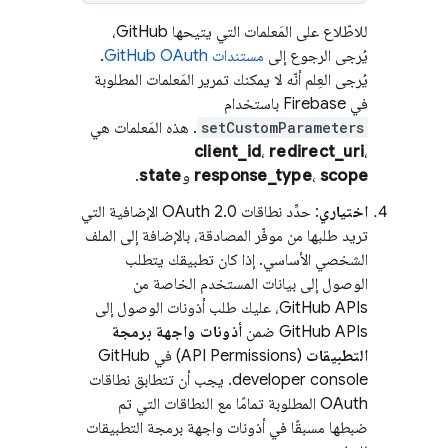
للاطّلاع على المَعلمات التي يتيحها GitHub،
يُرجى الرجوع إلى
مستندات GitHub OAuth
.
يُرجى العِلم أنّه لا يمكنك تمرير المَعلمات المطلوبة
في Firebase باستخدام
setCustomParameters
. هذه المَعلمات هي
client_id
،
redirect_uri
،
scope
،
response_type
و
state
.
اختياري
: حدِّد نطاقات OAuth 2.0 الإضافية التي
تريد طلبها من موفّر المصادقة، بالإضافة إلى الملف
الشخصي الأساسي. إذا كان تطبيقك يتطلب
الوصول إلى بيانات المستخدم الخاصة من
GitHub APIs، عليك طلب أذونات الوصول إلى
GitHub APIs ضمن
أذونات واجهة برمجة
التطبيقات
(API Permissions) في GitHub
developer console. يجب أن تتطابق نطاقات
OAuth المطلوبة تمامًا مع النطاقات التي تم
ضبطها مسبقًا في أذونات واجهة برمجة التطبيقات