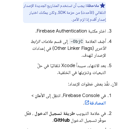
ملاحظة:
يجب أن تستخدم المشاريع الجديدة الإصدار
التلقائي (الأحدث) من حزمة SDK، ولكن يمكنك اختيار
إصدار أقدم إذا لزم الأمر.
اختَر مكتبة
Firebase Authentication
.
أضِف العلامة
-ObjC
إلى قسم
علامات الرابط
الأخرى
(Other Linker Flags) في إعدادات
الإصدار للهدف.
بعد الانتهاء، سيبدأ Xcode تلقائيًا في حلّ
التبعيات وتنزيلها في الخلفية.
الآن، نفِّذ بعض خطوات الإعداد:
في
Console، انتقِل إلى
Firebase
الأمان
>
المصادقة
.
في علامة التبويب
طريقة تسجيل الدخول
، فعِّل
موفّر تسجيل الدخول
GitHub
.