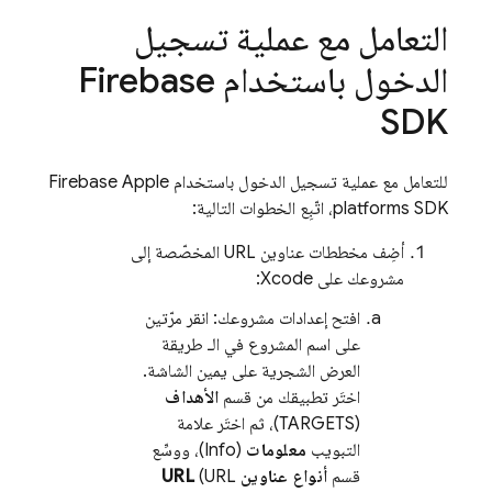
التعامل مع عملية تسجيل
الدخول باستخدام Firebase
SDK
للتعامل مع عملية تسجيل الدخول باستخدام Firebase Apple
platforms SDK، اتّبِع الخطوات التالية:
أضِف مخططات عناوين URL المخصّصة إلى
مشروعك على Xcode:
افتح إعدادات مشروعك: انقر مرّتين
على اسم المشروع في الـ طريقة
العرض الشجرية على يمين الشاشة.
اختَر تطبيقك من قسم
الأهداف
(TARGETS)، ثم اختَر علامة
التبويب
معلومات
(Info)، ووسِّع
قسم
أنواع عناوين URL
(URL