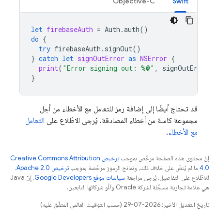
Objective-C
Swift
let
firebaseAuth
=
Auth
.
auth
()
do
{
try
firebaseAuth
.
signOut
()
}
catch
let
signOutError
as
NSError
{
print
(
"Error signing out: %@"
,
signOutError
)
}
قد تحتاج أيضًا إلى إضافة رمز للتعامل مع الأخطاء من أجل
مجموعة كاملة من أخطاء المصادقة. يُرجى الاطّلاع على
التعامل
مع الأخطاء
.
إنّ محتوى هذه الصفحة مرخّص بموجب
ترخيص Creative Commons Attribution
4.0‏
ما لم يُنصّ على خلاف ذلك، ونماذج الرموز مرخّصة بموجب
ترخيص Apache 2.0‏
.
للاطّلاع على التفاصيل، يُرجى مراجعة
سياسات موقع Google Developers‏
. إنّ Java
هي علامة تجارية مسجَّلة لشركة Oracle و/أو شركائها التابعين.
تاريخ التعديل الأخير: 2026-07-29 (حسب التوقيت العالمي المتفَّق عليه)