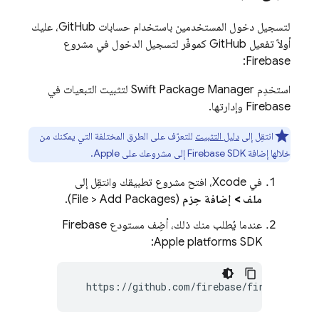
لتسجيل دخول المستخدمين باستخدام حسابات GitHub، عليك
أولاً تفعيل GitHub كموفّر لتسجيل الدخول في مشروع
Firebase:
استخدِم Swift Package Manager لتثبيت التبعيات في
Firebase وإدارتها.
انتقِل إلى
دليل التثبيت
للتعرّف على الطرق المختلفة التي يمكنك من
خلالها إضافة Firebase SDK إلى مشروعك على Apple.
في Xcode، افتح مشروع تطبيقك وانتقِل إلى
ملف > إضافة حِزم
(File > Add Packages).
عندما يُطلب منك ذلك، أضِف مستودع Firebase
Apple platforms SDK:
  https://github.com/firebase/firebase-ios