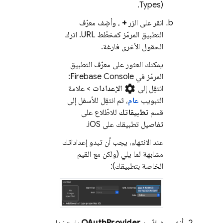
Types).
انقر على الزر
+
، وأضِف معرّف
التطبيق المرمّز كمخطّط URL. اترك
الحقول الأخرى فارغة.
يمكنك العثور على معرّف التطبيق
المرمّز في
Firebase
Console:
settings
انتقِل إلى
الإعدادات
> علامة
التبويب
عام
، ثم انتقِل للأسفل إلى
قسم
تطبيقاتك
للاطّلاع على
تفاصيل تطبيقك على iOS.
عند الانتهاء، يجب أن تبدو إعداداتك
مشابهة لما يلي (ولكن مع القيم
الخاصة بتطبيقك):
أنشِئ مثيلاً من
OAuthProvider
باستخدام