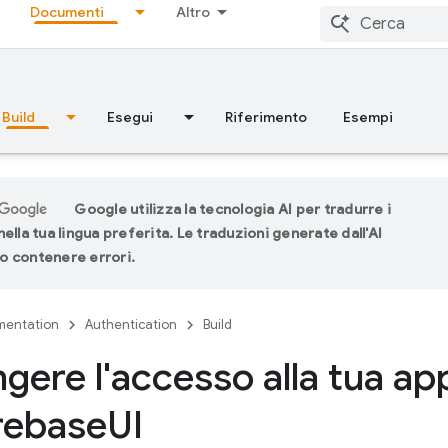
Documenti
Altro
Build
Esegui
Riferimento
Esempi
Google utilizza la tecnologia AI per tradurre i
ella tua lingua preferita. Le traduzioni generate dall'AI
 contenere errori.
entation
Authentication
Build
gere l'accesso alla tua app
rebase
UI