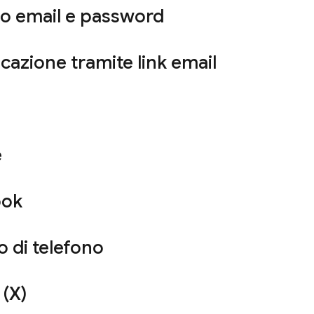
zo email e password
cazione tramite link email
e
ook
 di telefono
 (X)