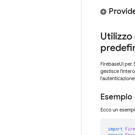
Provid
Utilizzo
predefi
FirebaseUI per 
gestisce l'inte
l'autenticazione
Esempio
Ecco un esempi
import
Fire
import
Fire