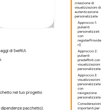
creazione di
visualizzazioni di
autenticazione
personalizzate
Approccio 1:
pulsanti
personalizzati
con
registerProvide
r()
aggi di SwiftUI.
Approccio 2:
pulsanti
e.
predefiniti con
visualizzazioni
personalizzate
Approccio 3:
visualizzazioni
personalizzate
con
acchetto nel tuo progetto
navigazione
personalizzata
Considerazioni
i dipendenze pacchetto).
importanti per