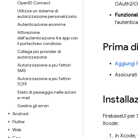
Open
ID Connect
OAuth2/O
Utilizza un sistema di
Funzional
autorizzazione personalizzato
l'autentic
Autenticazione anonima
Attivazione
dell'autenticazione tra app con
il portachiavi condiviso
Prima di
Collega più provider di
autorizzazione
Aggiungi 
Autorizzazione a più fattori
SMS
Assicurati
Autorizzazione a più fattori
TOTP
Stato di passaggio nelle azioni
Installa
e-mail
Gestire gli errori
Android
FirebaseUI per S
Flutter
Xcode:
Web
In Xcode, 
C++