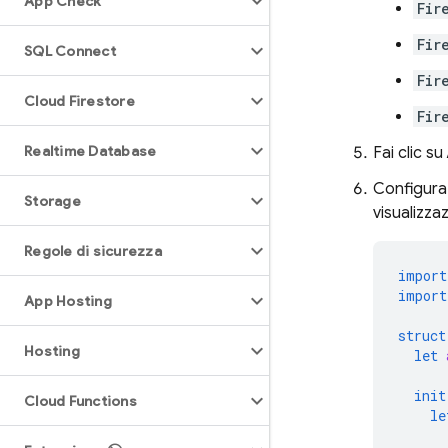
App Check
Fir
Fir
SQL Connect
Fir
Cloud Firestore
Fir
Realtime Database
Fai clic su
Configur
Storage
visualizza
Regole di sicurezza
import
import
App Hosting
struct
Hosting
let
init
Cloud Functions
le