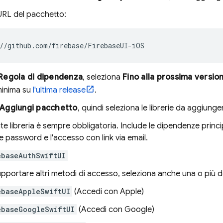
l'URL del pacchetto:
Regola di dipendenza
, seleziona
Fino alla prossima versio
minima su
l'ultima release
.
Aggiungi pacchetto
, quindi seleziona le librerie da aggiunge
e libreria è sempre obbligatoria. Include le dipendenze princip
e password e l'accesso con link via email.
ebaseAuthSwiftUI
pportare altri metodi di accesso, seleziona anche una o più del
ebaseAppleSwiftUI
(Accedi con Apple)
ebaseGoogleSwiftUI
(Accedi con Google)