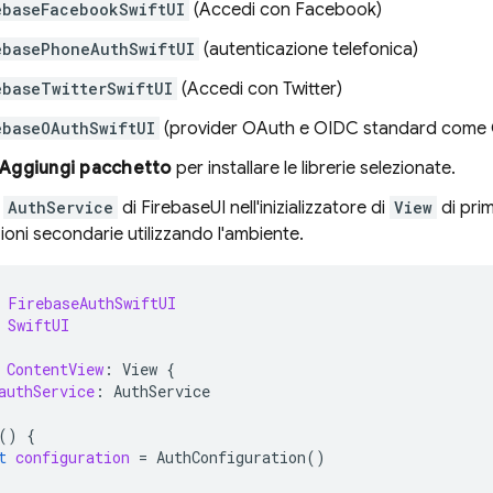
ebaseFacebookSwiftUI
(Accedi con Facebook)
ebasePhoneAuthSwiftUI
(autenticazione telefonica)
ebaseTwitterSwiftUI
(Accedi con Twitter)
ebaseOAuthSwiftUI
(provider OAuth e OIDC standard come G
Aggiungi pacchetto
per installare le librerie selezionate.
a
AuthService
di FirebaseUI nell'inizializzatore di
View
di prim
zioni secondarie utilizzando l'ambiente.
FirebaseAuthSwiftUI
SwiftUI
ContentView
:
View
{
authService
:
AuthService
()
{
t
configuration
=
AuthConfiguration
()