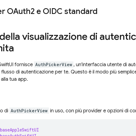
er OAuth2 e OIDC standard
 della visualizzazione di autenti
nita
SwiftUI fornisce
AuthPickerView
, un'interfaccia utente di au
ro flusso di autenticazione per te. Questo è il modo più sempli
 alla tua app.
o di
AuthPickerView
in uso, con più provider e opzioni di co
baseAppleSwiftUI
baseAuthSwiftUI