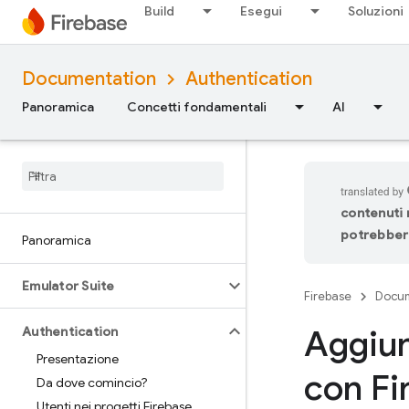
Build
Esegui
Soluzioni
Documentation
Authentication
Panoramica
Concetti fondamentali
AI
contenuti n
potrebbero
Panoramica
Emulator Suite
Firebase
Docum
Aggiun
Authentication
Presentazione
con Fi
Da dove comincio?
Utenti nei progetti Firebase