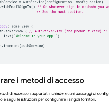
thService
=
AuthService
(
configuration
:
configuration
)
.
withEmailSignIn
()
// Or whatever sign-in methods you w
// See the next section.
body
:
some
View
{
thPickerView
{
// AuthPickerView (the prebuilt View) or
Text
(
"Welcome to your app!"
)
nvironment
(
authService
)
rare i metodi di accesso
todi di accesso supportati richiede alcuni passaggi di configu
o e segui le istruzioni per configurare i singoli fornitori.