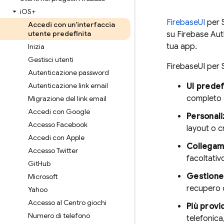
i
OS+
FirebaseUI
per S
Accedi con un'interfaccia
utente predefinita
su
Firebase Aut
tua app.
Inizia
Gestisci utenti
FirebaseUI per S
Autenticazione password
Autenticazione link email
UI predef
completo
Migrazione del link email
Accedi con Google
Personali
Accesso Facebook
layout o 
Accedi con Apple
Collegam
Accesso Twitter
facoltativo
Git
Hub
Gestione
Microsoft
recupero d
Yahoo
Accesso al Centro giochi
Più provi
Numero di telefono
telefonica