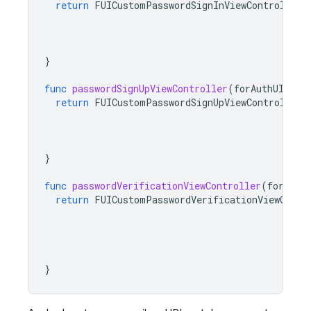
return
FUICustomPasswordSignInViewController
(
b
a
}
func
passwordSignUpViewController
(
forAuthUI
aut
return
FUICustomPasswordSignUpViewController
(
b
a
}
func
passwordVerificationViewController
(
forAuth
return
FUICustomPasswordVerificationViewContr
}