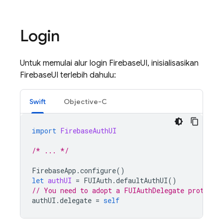
Login
Untuk memulai alur login FirebaseUI, inisialisasikan
FirebaseUI terlebih dahulu:
Swift
Objective-C
import
FirebaseAuthUI
/* ... */
FirebaseApp
.
configure
()
let
authUI
=
FUIAuth
.
defaultAuthUI
()
// You need to adopt a FUIAuthDelegate protocol
authUI
.
delegate
=
self