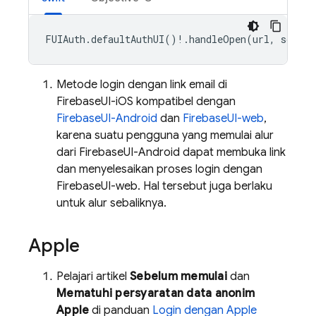
FUIAuth
.
defaultAuthUI
()
!
.
handleOpen
(
url
,
source
Metode login dengan link email di
FirebaseUI-iOS kompatibel dengan
FirebaseUI-Android
dan
FirebaseUI-web
,
karena suatu pengguna yang memulai alur
dari FirebaseUI-Android dapat membuka link
dan menyelesaikan proses login dengan
FirebaseUI-web. Hal tersebut juga berlaku
untuk alur sebaliknya.
Apple
Pelajari artikel
Sebelum memulai
dan
Mematuhi persyaratan data anonim
Apple
di panduan
Login dengan Apple