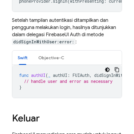
phoneProvider
.
signIn
(
withPresenting
:
currentlyV
Setelah tampilan autentikasi ditampilkan dan
pengguna melakukan login, hasilnya ditunjukkan
dalam delegasi FirebaseUI Auth di metode
didSignInWithUser:error:
:
Swift
Objective-C
func
authUI
(
_
authUI
:
FUIAuth
,
didSignInWith
us
// handle user and error as necessary
}
Keluar