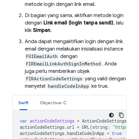
metode login dengan link email.
Di bagian yang sama, aktifkan metode login
dengan
Link email (login tanpa sandi)
, lalu
klik
Simpan
.
Anda dapat mengaktifkan login dengan link
email dengan melakukan inisialisasi instance
FUIEmailAuth
dengan
FIREmailLinkAuthSignInMethod
. Anda
juga perlu memberikan objek
FIRActionCodeSettings
yang valid dengan
menyetel
handleCodeInApp
ke true.
Swift
Objective-C
var
actionCodeSettings
=
ActionCodeSettings
()
actionCodeSettings
.
url
=
URL
(
string
:
"https://e
actionCodeSettings
.
handleCodeInApp
=
true