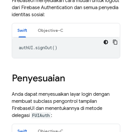
FirebaseUI menyediakan cara mudah untuk logout
dari Firebase Authentication dan semua penyedia
identitas sosial:
Swift
Objective-C
authUI
.
signOut
()
Penyesuaian
Anda dapat menyesuaikan layar login dengan
membuat subclass pengontrol tampilan
FirebaseUI dan menentukannya di metode
delegasi
FUIAuth
:
Swift
Objective-C