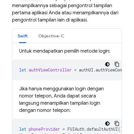
menampilkannya sebagai pengontrol tampilan
pertama aplikasi Anda atau menampilkannya dari
pengontrol tampilan lain di aplikasi.
Swift
Objective-C
Untuk mendapatkan pemilih metode login:
let
authViewController
=
authUI
.
authViewControll
Jika hanya menggunakan login dengan
nomor telepon, Anda dapat secara
langsung menampilkan tampilan login
dengan nomor telepon:
let
phoneProvider
=
FUIAuth
.
defaultAuthUI
().
pro