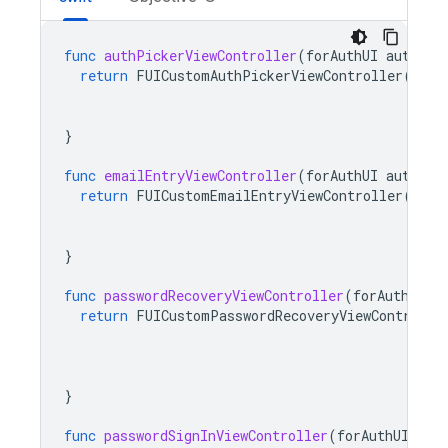
func
authPickerViewController
(
forAuthUI
authUI
:
return
FUICustomAuthPickerViewController
(
nibN
bundl
authU
}
func
emailEntryViewController
(
forAuthUI
authUI
:
return
FUICustomEmailEntryViewController
(
nibN
bundl
authU
}
func
passwordRecoveryViewController
(
forAuthUI
a
return
FUICustomPasswordRecoveryViewControlle
}
func
passwordSignInViewController
(
forAuthUI
aut