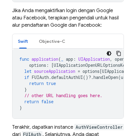
Jika Anda mengaktifkan login dengan Google
atau Facebook, terapkan pengendali untuk hasil
alur pendaftaran Google dan Facebook:
Swift
Objective-C
func
application
(
_
app
:
UIApplication
,
open
url
options
:
[
UIApplicationOpenURLOptionsKey
:
let
sourceApplication
=
options
[
UIApplication
if
FUIAuth
.
defaultAuthUI
()?.
handleOpen
(
url
,
s
return
true
}
// other URL handling goes here.
return
false
}
Terakhir, dapatkan instance
AuthViewController
dari
FUIAuth
. Selanjutnya, Anda dapat