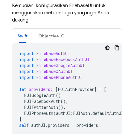
Kemudian, konfigurasikan FirebaseUI untuk
menggunakan metode login yang ingin Anda
dukung:
Swift
Objective-C
import
FirebaseAuthUI
import
FirebaseFacebookAuthUI
import
FirebaseGoogleAuthUI
import
FirebaseOAuthUI
import
FirebasePhoneAuthUI
let
providers
:
[
FUIAuthProvider
]
=
[
FUIGoogleAuth
(),
FUIFacebookAuth
(),
FUITwitterAuth
(),
FUIPhoneAuth
(
authUI
:
FUIAuth
.
defaultAuthUI
()),
]
self
.
authUI
.
providers
=
providers