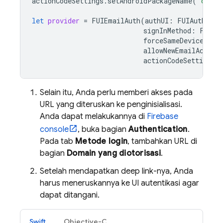
actionCodeSettings
.
setAndroidPackageName
(
"com.f
let
provider
=
FUIEmailAuth
(
authUI
:
FUIAuth
.
def
signInMethod
:
FIREm
forceSameDevice
:
fa
allowNewEmailAccoun
actionCodeSetting
:
Selain itu, Anda perlu memberi akses pada
URL yang diteruskan ke penginisialisasi.
Anda dapat melakukannya di
Firebase
console
, buka bagian
Authentication
.
Pada tab
Metode login
, tambahkan URL di
bagian
Domain yang diotorisasi
.
Setelah mendapatkan deep link-nya, Anda
harus meneruskannya ke UI autentikasi agar
dapat ditangani.
Swift
Objective-C