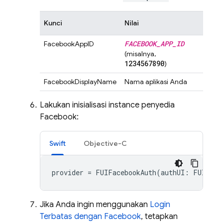
Kunci
Nilai
FACEBOOK
_
APP
_
ID
FacebookAppID
(misalnya,
1234567890
)
FacebookDisplayName
Nama aplikasi Anda
Lakukan inisialisasi instance penyedia
Facebook:
Swift
Objective-C
provider
=
FUIFacebookAuth
(
authUI
:
FUIAuth
Jika Anda ingin menggunakan
Login
Terbatas dengan Facebook
, tetapkan