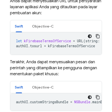
Anda dapat menyesuaikan URL untuk persyaratan
layanan aplikasi Anda yang ditautkan pada layar
pembuatan akun:
Swift
Objective-C
let
kFirebaseTermsOfService
=
URL
(
string
:
"htt
authUI
.
tosurl
=
kFirebaseTermsOfService
Terakhir, Anda dapat menyesuaikan pesan dan
perintah yang ditampilkan ke pengguna dengan
menentukan paket khusus:
Swift
Objective-C
authUI
.
customStringsBundle
=
NSBundle
.
mainBundl