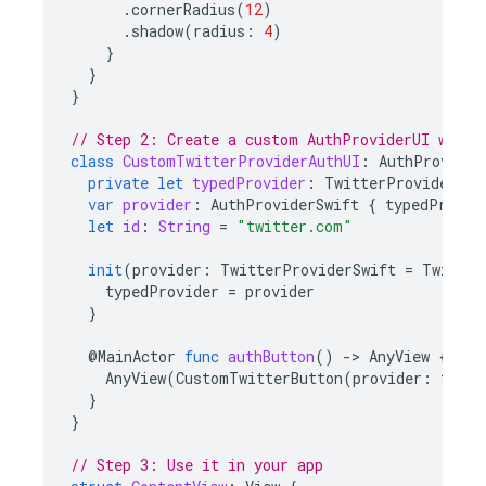
.
cornerRadius
(
12
)
.
shadow
(
radius
:
4
)
}
}
}
// Step 2: Create a custom AuthProviderUI wrapp
class
CustomTwitterProviderAuthUI
:
AuthProvider
private
let
typedProvider
:
TwitterProviderSwi
var
provider
:
AuthProviderSwift
{
typedProvid
let
id
:
String
=
"twitter.com"
init
(
provider
:
TwitterProviderSwift
=
Twitter
typedProvider
=
provider
}
@
MainActor
func
authButton
()
-
>
AnyView
{
AnyView
(
CustomTwitterButton
(
provider
:
typed
}
}
// Step 3: Use it in your app