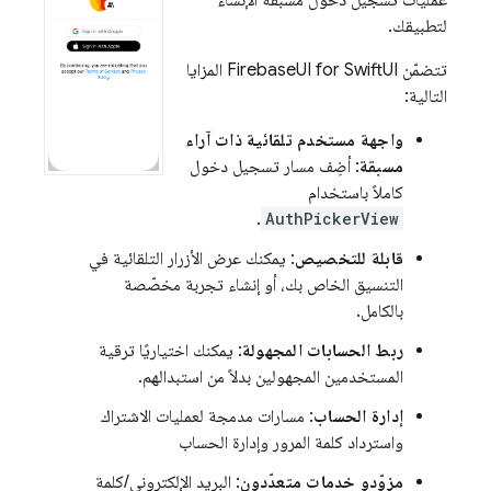
عمليات تسجيل دخول مسبقة الإنشاء
لتطبيقك.
تتضمّن FirebaseUI for SwiftUI المزايا
التالية:
واجهة مستخدم تلقائية ذات آراء
مسبقة
: أضِف مسار تسجيل دخول
كاملاً باستخدام
.
AuthPickerView
قابلة للتخصيص
: يمكنك عرض الأزرار التلقائية في
التنسيق الخاص بك، أو إنشاء تجربة مخصّصة
بالكامل.
ربط الحسابات المجهولة
: يمكنك اختياريًا ترقية
المستخدمين المجهولين بدلاً من استبدالهم.
إدارة الحساب
: مسارات مدمجة لعمليات الاشتراك
واسترداد كلمة المرور وإدارة الحساب
مزوّدو خدمات متعدّدون
: البريد الإلكتروني/كلمة