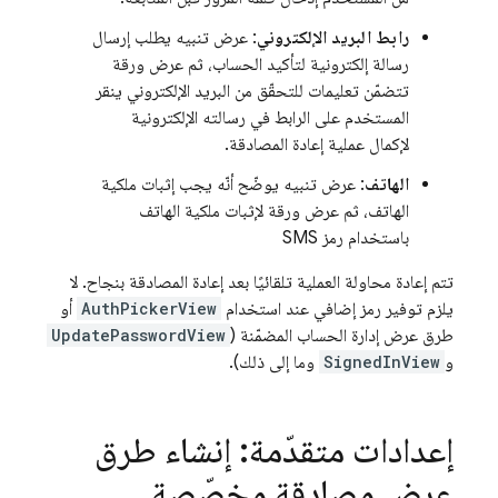
رابط البريد الإلكتروني
: عرض تنبيه يطلب إرسال
رسالة إلكترونية لتأكيد الحساب، ثم عرض ورقة
تتضمّن تعليمات للتحقّق من البريد الإلكتروني ينقر
المستخدم على الرابط في رسالته الإلكترونية
لإكمال عملية إعادة المصادقة.
الهاتف
: عرض تنبيه يوضّح أنّه يجب إثبات ملكية
الهاتف، ثم عرض ورقة لإثبات ملكية الهاتف
باستخدام رمز SMS
تتم إعادة محاولة العملية تلقائيًا بعد إعادة المصادقة بنجاح. لا
يلزم توفير رمز إضافي عند استخدام
AuthPickerView
أو
طرق عرض إدارة الحساب المضمّنة (
UpdatePasswordView
و
SignedInView
وما إلى ذلك).
إعدادات متقدّمة: إنشاء طرق
عرض مصادقة مخصّصة