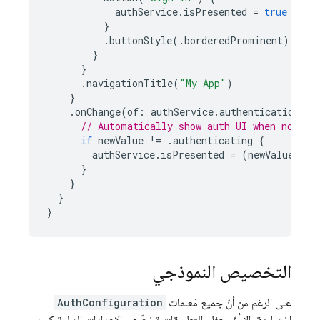
authService
.
isPresented
=
true
}
.
buttonStyle
(.
borderedProminent
)
}
}
.
navigationTitle
(
"My App"
)
}
.
onChange
(
of
:
authService
.
authenticationSta
// Automatically show auth UI when not au
if
newValue
!=
.
authenticating
{
authService
.
isPresented
=
(
newValue
==
}
}
}
}
التخصيص النموذجي
على الرغم من أنّ جميع مَعلمات
AuthConfiguration