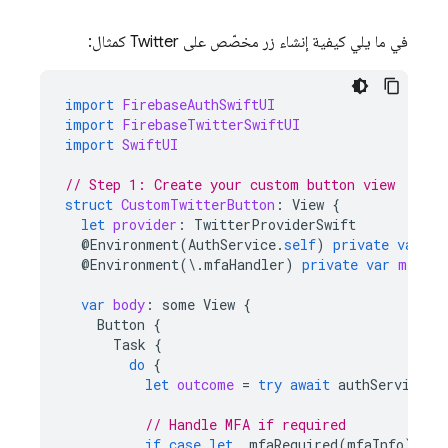
في ما يلي كيفية إنشاء زر مخصّص على Twitter كمثال:
import
FirebaseAuthSwiftUI
import
FirebaseTwitterSwiftUI
import
SwiftUI
// Step 1: Create your custom button view
struct
CustomTwitterButton
:
View
{
let
provider
:
TwitterProviderSwift
@
Environment
(
AuthService
.
self
)
private
var
au
@
Environment
(
\
.
mfaHandler
)
private
var
mfaHan
var
body
:
some
View
{
Button
{
Task
{
do
{
let
outcome
=
try
await
authService
.
s
// Handle MFA if required
if
case
let
.
mfaRequired
(
mfaInfo
)
=
o