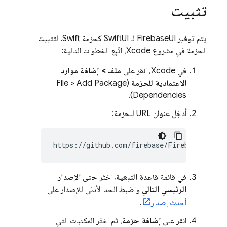
تثبيت
يتم توفير FirebaseUI لـ SwiftUI كحزمة Swift. لتثبيت
الحزمة في مشروع Xcode، اتّبِع الخطوات التالية:
في Xcode، انقر على
ملف > إضافة موارد
الاعتمادية للحزمة
(File > Add Package
Dependencies).
أدخِل عنوان URL للحزمة:
في قائمة
قاعدة التبعية
، اختَر
حتى الإصدار
الرئيسي التالي
واضبط الحد الأدنى للإصدار على
أحدث إصدار
.
انقر على
إضافة حزمة
، ثم اختَر المكتبات التي