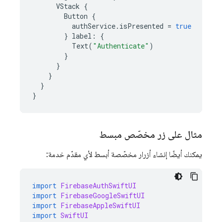
VStack
{
Button
{
authService
.
isPresented
=
true
}
label
:
{
Text
(
"Authenticate"
)
}
}
}
}
}
مثال على زر مخصّص مبسط
يمكنك أيضًا إنشاء أزرار مخصّصة أبسط لأي مقدّم خدمة:
import
FirebaseAuthSwiftUI
import
FirebaseGoogleSwiftUI
import
FirebaseAppleSwiftUI
import
SwiftUI