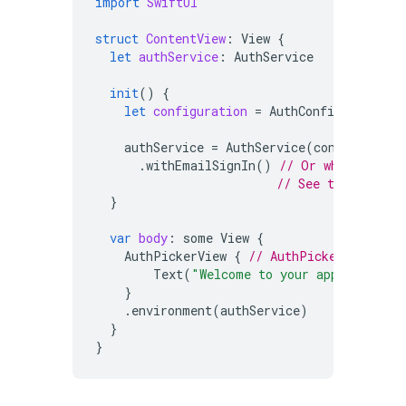
import
SwiftUI
struct
ContentView
:
View
{
let
authService
:
AuthService
init
()
{
let
configuration
=
AuthConfiguration
(
authService
=
AuthService
(
configuratio
.
withEmailSignIn
()
// Or whatever si
// See the next s
}
var
body
:
some
View
{
AuthPickerView
{
// AuthPickerView (th
Text
(
"Welcome to your app!"
)
}
.
environment
(
authService
)
}
}