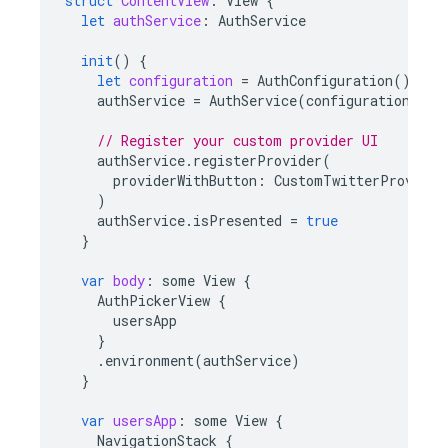
struct
ContentView
:
View
{
let
authService
:
AuthService
init
()
{
let
configuration
=
AuthConfiguration
()
authService
=
AuthService
(
configuration
:
co
// Register your custom provider UI
authService
.
registerProvider
(
providerWithButton
:
CustomTwitterProvider
)
authService
.
isPresented
=
true
}
var
body
:
some
View
{
AuthPickerView
{
usersApp
}
.
environment
(
authService
)
}
var
usersApp
:
some
View
{
NavigationStack
{