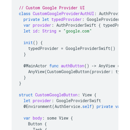
// Custom Google Provider UI
class
CustomGoogleProviderAuthUI
:
AuthProviderU
private
let
typedProvider
:
GoogleProviderSwif
var
provider
:
AuthProviderSwift
{
typedProvid
let
id
:
String
=
"google.com"
init
()
{
typedProvider
=
GoogleProviderSwift
()
}
@
MainActor
func
authButton
()
-
>
AnyView
{
AnyView
(
CustomGoogleButton
(
provider
:
typedP
}
}
struct
CustomGoogleButton
:
View
{
let
provider
:
GoogleProviderSwift
@
Environment
(
AuthService
.
self
)
private
var
au
var
body
:
some
View
{
Button
{
Task
{