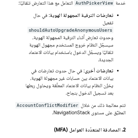
خدمة
AuthPickerView
التعامل مع هذا التعارض تلقائيًا:
تعارضات الترقية المجهولة الهوية
: في حال
تفعيل
shouldAutoUpgradeAnonymousUsers
وحدوث تعارض أثناء الترقية المجهولة الهوية،
سيسجّل النظام خروج المستخدم مجهول الهوية
تلقائيًا ويسجّل الدخول باستخدام بيانات الاعتماد
الجديدة.
تعارضات أخرى
: في حال حدوث تعارضات في
بيانات الاعتماد بين حسابات غير مجهولة الهوية،
يخزّن النظام بيانات الاعتماد المعلّقة ويحاول ربطها
بعد تسجيل الدخول بنجاح.
تتم معالجة ذلك من خلال
AccountConflictModifier
المطبَّق على مستوى NavigationStack.
2
.
المصادقة المتعدّدة العوامل (MFA)