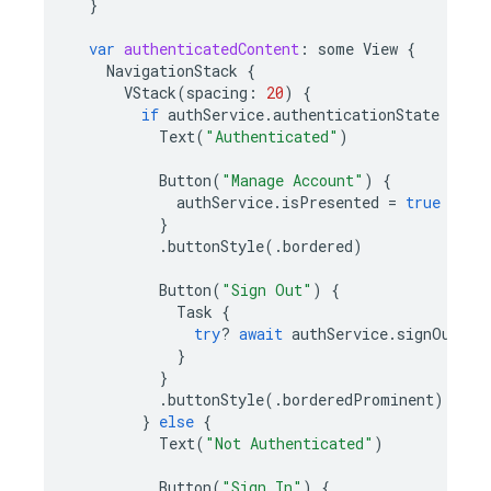
}
var
authenticatedContent
:
some
View
{
NavigationStack
{
VStack
(
spacing
:
20
)
{
if
authService
.
authenticationState
==
.
Text
(
"Authenticated"
)
Button
(
"Manage Account"
)
{
authService
.
isPresented
=
true
}
.
buttonStyle
(.
bordered
)
Button
(
"Sign Out"
)
{
Task
{
try
?
await
authService
.
signOut
()
}
}
.
buttonStyle
(.
borderedProminent
)
}
else
{
Text
(
"Not Authenticated"
)
Button
(
"Sign In"
)
{