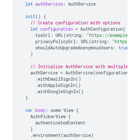
let
authService
:
AuthService
init
()
{
// Create configuration with options
let
configuration
=
AuthConfiguration
(
tosUrl
:
URL
(
string
:
"https://example.com
privacyPolicyUrl
:
URL
(
string
:
"https://ex
shouldAutoUpgradeAnonymousUsers
:
true
)
// Initialize AuthService with multiple pro
authService
=
AuthService
(
configuration
:
co
.
withEmailSignIn
()
.
withAppleSignIn
()
.
withGoogleSignIn
()
}
var
body
:
some
View
{
AuthPickerView
{
authenticatedContent
}
.
environment
(
authService
)