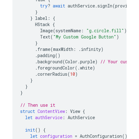
try
?
await
authService
.
signIn
(
provider
)
}
}
label
:
{
HStack
{
Image
(
systemName
:
"g.circle.fill"
)
Text
(
"My Custom Google Button"
)
}
.
frame
(
maxWidth
:
.
infinity
)
.
padding
()
.
background
(
Color
.
purple
)
// Your custom 
.
foregroundColor
(.
white
)
.
cornerRadius
(
10
)
}
}
}
// Then use it
struct
ContentView
:
View
{
let
authService
:
AuthService
init
()
{
let
configuration
=
AuthConfiguration
()