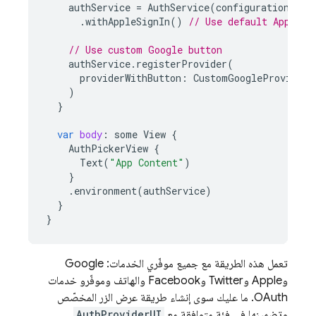
authService
=
AuthService
(
configuration
:
co
.
withAppleSignIn
()
// Use default Apple b
// Use custom Google button
authService
.
registerProvider
(
providerWithButton
:
CustomGoogleProviderA
)
}
var
body
:
some
View
{
AuthPickerView
{
Text
(
"App Content"
)
}
.
environment
(
authService
)
}
}
تعمل هذه الطريقة مع جميع موفّري الخدمات: Google
وApple وTwitter وFacebook والهاتف وموفّرو خدمات
OAuth. ما عليك سوى إنشاء طريقة عرض الزر المخصّص
وتضمينها في فئة متوافقة مع
AuthProviderUI
.