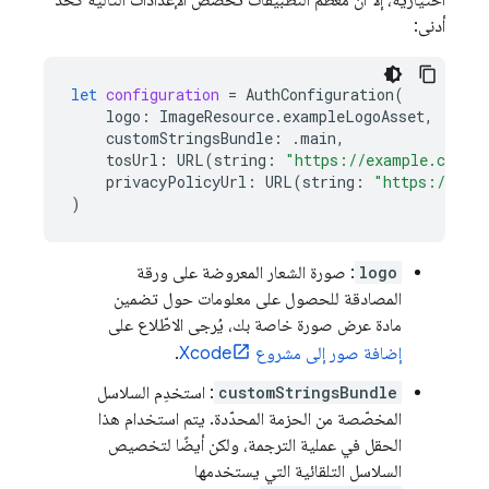
اختيارية، إلا أنّ معظم التطبيقات تخصّص الإعدادات التالية كحد
أدنى:
let
configuration
=
AuthConfiguration
(
logo
:
ImageResource
.
exampleLogoAsset
,
customStringsBundle
:
.
main
,
tosUrl
:
URL
(
string
:
"https://example.com/t
privacyPolicyUrl
:
URL
(
string
:
"https://exa
)
logo
: صورة الشعار المعروضة على ورقة
المصادقة للحصول على معلومات حول تضمين
مادة عرض صورة خاصة بك، يُرجى الاطّلاع على
إضافة صور إلى مشروع Xcode
.
customStringsBundle
: استخدِم السلاسل
المخصّصة من الحزمة المحدّدة. يتم استخدام هذا
الحقل في عملية الترجمة، ولكن أيضًا لتخصيص
السلاسل التلقائية التي يستخدمها