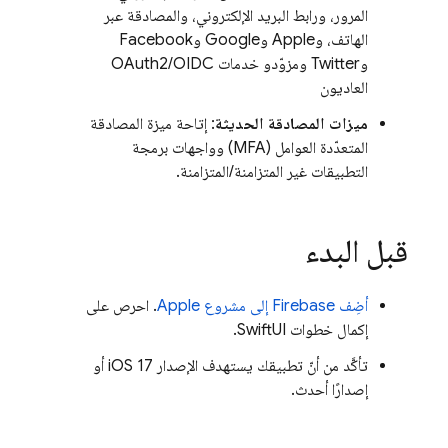
المرور، ورابط البريد الإلكتروني، والمصادقة عبر
الهاتف، وApple وGoogle وFacebook
وTwitter ومزوّدو خدمات OAuth2/OIDC
العاديون
ميزات المصادقة الحديثة
: إتاحة ميزة المصادقة
المتعدّدة العوامل (MFA) وواجهات برمجة
التطبيقات غير المتزامنة/المتزامنة.
قبل البدء
أضِف Firebase إلى مشروع Apple
. احرص على
إكمال خطوات SwiftUI.
تأكَّد من أنّ تطبيقك يستهدف الإصدار iOS 17 أو
إصدارًا أحدث.