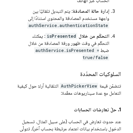
الحساب عبر الهاتف
إدارة حالة المصادقة
: يتم التبديل تلقائيًا بين
واجهة مستخدم المصادقة والمحتوى استنادًا إلى
authService.authenticationState
التحكّم من خلال
isPresented
: يمكنك
التحكّم في وقت ظهور ورقة المصادقة من خلال
ضبط
authService.isPresented =
true/false
السلوكيات المحدّدة
تتضمّن قيمة
AuthPickerView
التلقائية آراءً حول كيفية
التعامل مع عدة سيناريوهات معقّدة:
1
.
حلّ تعارضات الحسابات
عند حدوث تعارض في الحساب (على سبيل المثال، تسجيل
الدخول باستخدام بيانات اعتماد مرتبطة بحساب آخر)، تتولّى