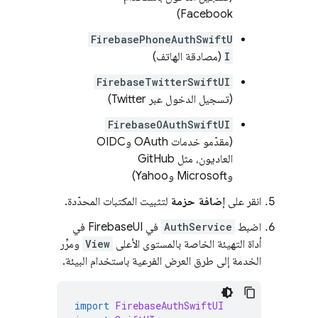
Facebook)
FirebasePhoneAuthSwiftU
I
(مصادقة الهاتف)
FirebaseTwitterSwiftUI
(تسجيل الدخول عبر Twitter)
FirebaseOAuthSwiftUI
(مقدّمو خدمات OAuth وOIDC
العاديون، مثل GitHub
وMicrosoft وYahoo)
انقر على
إضافة حزمة
لتثبيت المكتبات المحدّدة.
اضبط
AuthService
في FirebaseUI في
أداة التهيئة الخاصة بالمستوى الأعلى
View
ومرِّر
الخدمة إلى طرق العرض الفرعية باستخدام البيئة.
import
FirebaseAuthSwiftUI