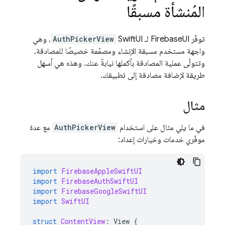
المُنشأة مسبقًا
توفّر FirebaseUI لـ SwiftUI
AuthPickerView
، وهي
واجهة مستخدم مسبقة الإنشاء ومصمّمة خصيصًا للمصادقة،
وتتولّى عملية المصادقة بأكملها نيابةً عنك. وهذه هي أسهل
طريقة لإضافة مصادقة إلى تطبيقك.
مثال
في ما يلي مثال على استخدام
AuthPickerView
مع عدة
موفّري خدمات وخيارات إعداد:
import
FirebaseAppleSwiftUI
import
FirebaseAuthSwiftUI
import
FirebaseGoogleSwiftUI
import
SwiftUI
struct
ContentView
:
View
{