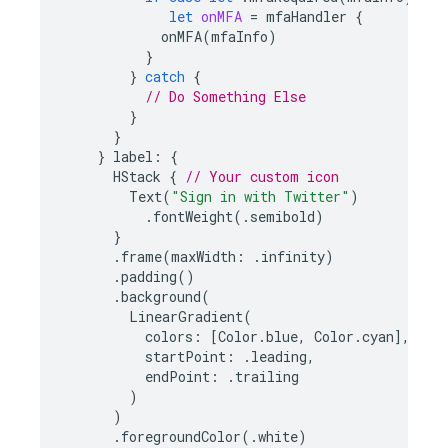
let
onMFA
=
mfaHandler
{
onMFA
(
mfaInfo
)
}
}
catch
{
// Do Something Else
}
}
}
label
:
{
HStack
{
// Your custom icon
Text
(
"Sign in with Twitter"
)
.
fontWeight
(.
semibold
)
}
.
frame
(
maxWidth
:
.
infinity
)
.
padding
()
.
background
(
LinearGradient
(
colors
:
[
Color
.
blue
,
Color
.
cyan
],
startPoint
:
.
leading
,
endPoint
:
.
trailing
)
)
.
foregroundColor
(.
white
)