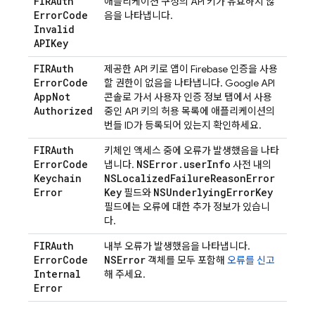
FIRAuth
애플리케이션 구성의 API 키가 유효하지 않
Error
Code
음을 나타냅니다.
Invalid
APIKey
FIRAuth
제공한 API 키로 앱이 Firebase 인증을 사용
Error
Code
할 권한이 없음을 나타냅니다. Google API
App
Not
콘솔로 가서 사용자 인증 정보 탭에서 사용
Authorized
중인 API 키의 허용 목록에 애플리케이션의
번들 ID가 등록되어 있는지 확인하세요.
FIRAuth
키체인 액세스 중에 오류가 발생했음을 나타
Error
Code
NSError
.
user
Info
냅니다.
사전 내의
Keychain
NSLocalized
Failure
Reason
Error
Error
Key
NSUnderlying
Error
Key
필드와
필드에는 오류에 대한 추가 정보가 있습니
다.
FIRAuth
내부 오류가 발생했음을 나타냅니다.
Error
Code
NSError
객체를 모두 포함해
오류를 신고
Internal
해 주세요.
Error