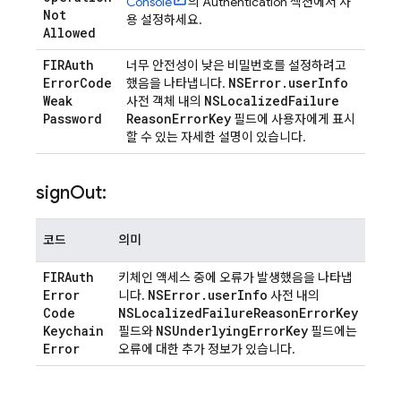
Console
의
Authentication
섹션에서 사
Not
용 설정하세요.
Allowed
FIRAuth
너무 안전성이 낮은 비밀번호를 설정하려고
Error
Code
NSError
.
user
Info
했음을 나타냅니다.
Weak
NSLocalized
Failure
사전 객체 내의
Password
Reason
Error
Key
필드에 사용자에게 표시
할 수 있는 자세한 설명이 있습니다.
sign
Out:
코드
의미
FIRAuth
키체인 액세스 중에 오류가 발생했음을 나타냅
Error
NSError
.
user
Info
니다.
사전 내의
Code
NSLocalized
Failure
Reason
Error
Key
Keychain
NSUnderlying
Error
Key
필드와
필드에는
Error
오류에 대한 추가 정보가 있습니다.