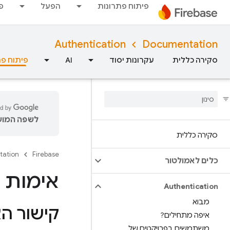
פיתוח פתרונות
הפעל
פ
Authentication
Documentation
סקירה כללית
עקרונות יסוד
AI
פיתוח פת
לשפה המועד
סקירה כללית
tation
Firebase
כלים לאמולטור
אימות ב-Firebase ב-Flutter בפ
Authentication
מבוא
קישור האפלי
איפה מתחילים?
משתמשים בפרויקטים של