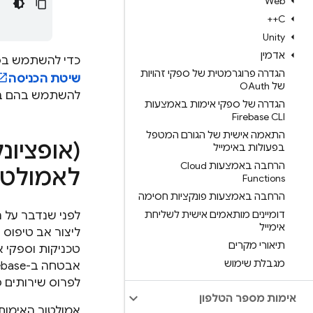
Web
C++
Unity
אדמין
כדי להשתמש בספ
הגדרה פרוגרמטית של ספקי זהויות
שיטת הכניסה
של OAuth
להשתמש בהם בא
הגדרה של ספקי אימות באמצעות
Firebase CLI
התאמה אישית של הגורם המטפל
(אופציונ
בפעולות באימייל
הרחבה באמצעות Cloud
לאמולטור מק
Functions
הרחבה באמצעות פונקציות חסימה
דומיינים מותאמים אישית לשליחת
לפני שנדבר על 
אימייל
תיאורי מקרים
טכניקות וספקי א
מגבלת שימוש
לפרוס שירותים פ
אימות מספר הטלפון
אמולטור האימות