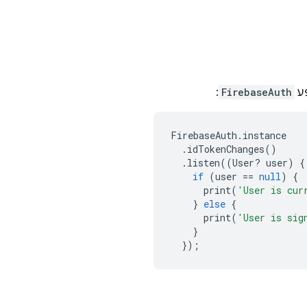
ע
FirebaseAuth
:
FirebaseAuth
.
instance
.
idTokenChanges
()
.
listen
((
User
?
user
)
{
if
(
user
==
null
)
{
print
(
'User is cur
}
else
{
print
(
'User is sig
}
});