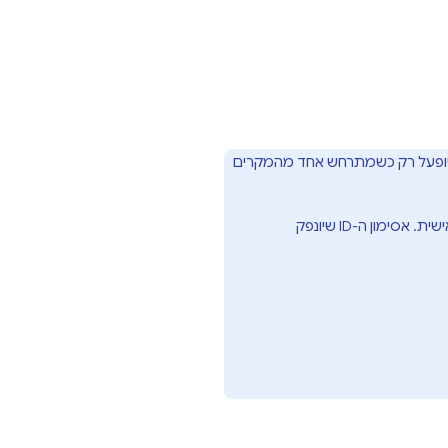
S של Firebase לאדמינים, האירוע הזה יופעל רק כשמתרחש אחד מהמקרים
משתמש נכנס לחשבון או מבצע אימות מחדש אחרי שמשנים את ההצהרות המותאמות אישית. אסימון ה-ID שיונפק