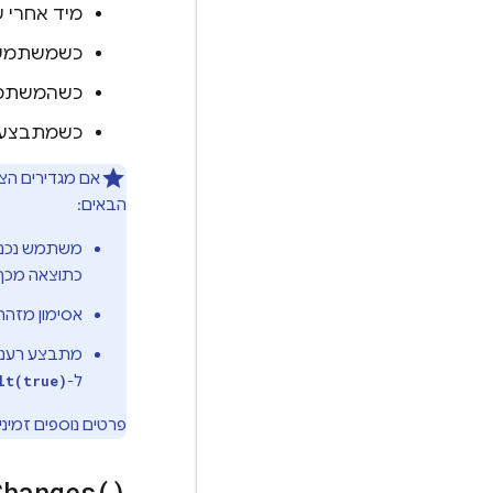
מיד אחרי שרוש
כשמשתמש מ
כשהמשתמש 
כשמתבצע ש
הבאים:
כתוצאה מכך י
אסימון מזהה 
מתבצע רענון 
ל-
lt(true)
פרטים נוספים זמינ
Changes(
)