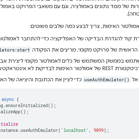
רות של מסד נתונים באמולציה, וגם עם משאבי הפרויקט באמולצי
חה).
ולטור האימות, צריך לבצע כמה שלבים פשוטים:
ת קוד להגדרת הבדיקה של האפליקציה כדי להתחבר לאמולטור
הראשית של פרויקט מקומי, מריצים את הפקודה
lators:start
מש בממשק המשתמש של כלים לאמולטור מקומי ליצירת אב טי
אל
useAuthEmulator()
כדי לציין את הכתובת והיציאה של האמ
async
{
ng
.
ensureInitialized
();
ializeApp
();
itialize
instance
.
useAuthEmulator
(
'localhost'
,
9099
);