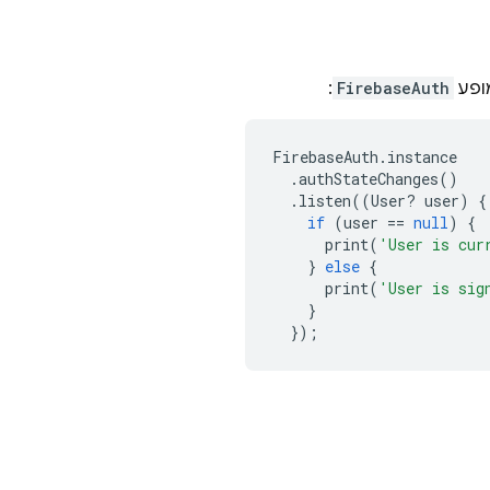
פע
FirebaseAuth
:
FirebaseAuth
.
instance
.
authStateChanges
()
.
listen
((
User
?
user
)
{
if
(
user
==
null
)
{
print
(
'User is cur
}
else
{
print
(
'User is sig
}
});