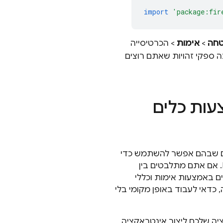
import
'package:fir
חה
>
אימות
> הכרטיסייה
ה ספקי זהויות שאתם רוצים
צעות כלים
ים שבהם אפשר להשתמש כדי
ליצור אב טיפוס ולבדוק את פונקציית האימות: כלים לאמולטור מקומי ב-Firebase. אם אתם מתלבטים בין
ים באמצעות אימות וכללי
ניסה, כדאי לעבוד באופן מקומי בלי
ה שלכם ליצור אינטראקציה