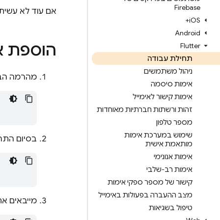
Firebase
אם עוד לא עשית
i
OS+
Android
הוספת אימות ב-se
Flutter
תחילת עבודה
ניהול משתמשים
מהרמה הבסיסית (root) של פרויקט Flutter, מריצים 
אימות סיסמה
אימות קישור לאימייל
זהות ורשתות חברתיות מאוחדות
מספר טלפון
שימוש במערכת אימות
בסיום התהלי
מותאמת אישית
אימות אנונימי
אימות רב-שלבי
קישור של מספר ספקי אימות
מצב ההעברה בפעולות באימייל
מייבאים את ה
טיפול בשגיאות