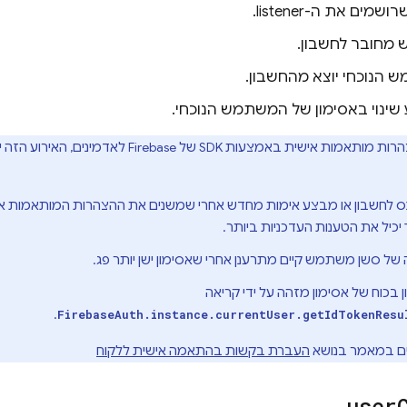
מים את ה-listener.
חובר לחשבון.
הנוכחי יוצא מהחשבון.
ינוי באסימון של המשתמש הנוכחי.
אם מגדירים הצהרות מותאמות אישית באמצעות DK
כיל את הטענות העדכניות ביותר.
של סשן משתמש קיים מתרענן אחרי שאסימון ישן יותר פג.
בכוח של אסימון מזהה על ידי קריאה
.
FirebaseAuth.instance.currentUser.getIdTokenResu
ים במאמר בנושא
העברת בקשות בהתאמה אישית ללקוח
user