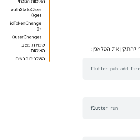
האימות הנוכחי
authStateChan
ges()
idTokenChange
s()
userChanges()
שמירת מצב
האימות
השלבים הבאים
flutter
pub
add
flutter