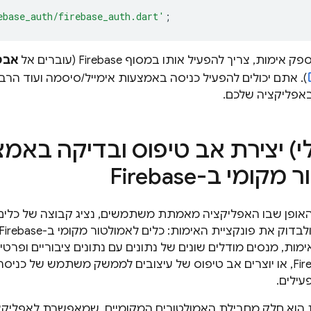
ebase_auth/firebase_auth.dart'
;
ק אימות, צריך להפעיל אותו במסוף
Firebase
(עוברים אל
אבט
). אתם יכולים להפעיל כניסה באמצעות אימייל/סיסמה ועוד הרב
פליקציה שלכם.
לי) יצירת אב טיפוס ובדיקה באמ
ומי ב-Firebase
האופן שבו האפליקציה מאמתת משתמשים, נציג קבוצה של כל
ימות, מנסים מודלים שונים של נתונים עם נתונים ציבוריים ופרטי
אבטחה ב-Firebase, או יוצרים אב טיפוס של עיצובים לממשק משתמש של כ
עילים.
 הוא חלק מחבילת האמולטורים המקומיים, שמאפשרת לאפליקצי