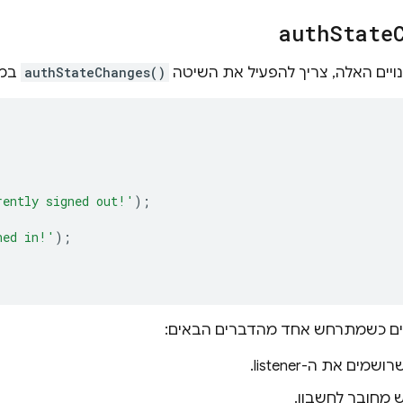
auth
State
ויים האלה, צריך להפעיל את השיטה
authStateChanges()
במו
rently signed out!'
);
ned in!'
);
ים כשמתרחש אחד מהדברים הבאים:
מים את ה-listener.
חובר לחשבון.