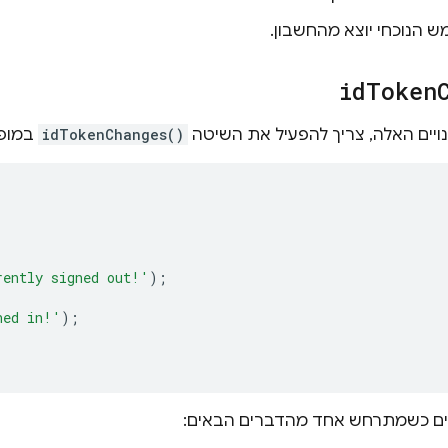
הנוכחי יוצא מהחשבון.
id
Token
ויים האלה, צריך להפעיל את השיטה
idTokenChanges()
במופ
rently signed out!'
);
ned in!'
);
ים כשמתרחש אחד מהדברים הבאים: