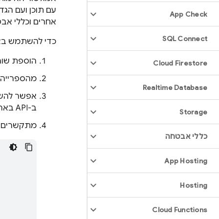
עם תוכן ועם הגד
App Check
אחרים וכללי אבט
SQL Connect
כדי להשתמש באמ
הוספת שור
Cloud Firestore
מהספרייה 
Realtime Database
אפשר להשת
ב-API בארכיטקטורת REST של אמולטור האימות לבדיקות לא אינטראקטיביות.
Storage
מתקשרים 
כללי אבטחה
App Hosting
Hosting
Cloud Functions