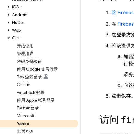
i
OS+
将 Fireb
Android
Flutter
在
Fireba
Web
在
登录方
C++
将该提供
开始使用
管理用户
如需
密码身份验证
行操
使用 Google 账号登录
请务必
Play 游戏登录
Git
Hub
向这
Facebook 登录
点击
保存
使用 Apple 帐号登录
Twitter 登录
Microsoft
访问
fi
Yahoo
电话号码