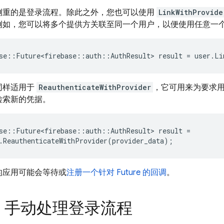
侧重的是登录流程。除此之外，您也可以使用
LinkWithProvide
例如，您可以将多个提供方关联至同一个用户，以便使用任意一
se
::
Future<firebase
::
auth
::
AuthResult
>
result
=
user
.
Li
同样适用于
ReauthenticateWithProvider
，它可用来为要求
检索新的凭据。
se
::
Future<firebase
::
auth
::
AuthResult
>
result
=
.
ReauthenticateWithProvider
(
provider_data
);
的应用可能会等待或
注册一个针对 Future 的回调
。
：手动处理登录流程