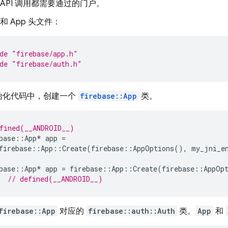
API 调用都需要通过的门户。
h 和 App 头文件：
de
"firebase/app.h"
de
"firebase/auth.h"
始化代码中，创建一个
firebase::App
类。
fined(__ANDROID__)
base
::
App
*
app
=
firebase
::
App
::
Create
(
firebase
::
AppOptions
(),
my_jni_e
base
::
App
*
app
=
firebase
::
App
::
Create
(
firebase
::
AppOp
  
// defined(__ANDROID__)
firebase::App
对应的
firebase::auth::Auth
类。
App
和