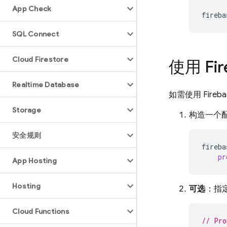
App Check
fireba
SQL Connect
Cloud Firestore
使用 Fi
Realtime Database
如需使用 Fire
Storage
构造一个配置
安全规则
fireba
pr
App Hosting
Hosting
可选
：指定
Cloud Functions
// Pro