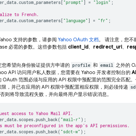
er_data
.
custom_parameters
[
"prompt"
]
=
"login"
;
alize to French.
er_data
.
custom_parameters
[
"language"
]
=
"fr"
;
Yahoo 支持的参数，请参阅
Yahoo OAuth 文档
。 请注意，您不
ebase 必需的参数。这些参数包括
client_id
、
redirect_uri
、
res
定您希望向身份验证提供方申请的
profile
和
email
之外的 O
hoo API 访问用户私人数据，您需要在 Yahoo 开发者控制台的
A
 OAuth 范围必须与应用的 API 权限中预配置的范围完全匹
限，并已在应用的 API 权限中预配置相应权限，则必须传递
sd
否则将导致流程失败，并向最终用户显示错误消息。
uest access to Yahoo Mail API.
er_data
.
scopes
.
push_back
(
"mail-r"
);
s must be preconfigured in the app's API permissions.
er_data
.
scopes
.
push_back
(
"sdct-w"
);