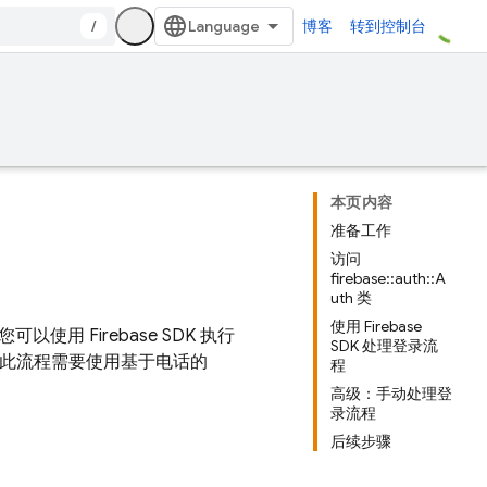
/
博客
转到控制台
本页内容
准备工作
访问
firebase::auth::A
uth 类
使用 Firebase
以使用 Firebase SDK 执行
SDK 处理登录流
由于此流程需要使用基于电话的
程
高级：手动处理登
录流程
后续步骤