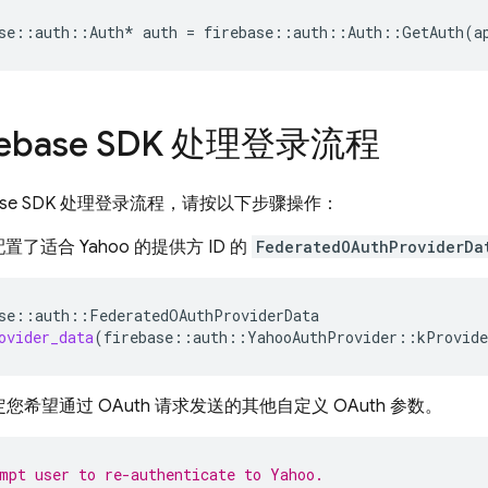
se
::
auth
::
Auth
*
auth
=
firebase
::
auth
::
Auth
::
GetAuth
(
a
rebase SDK 处理登录流程
base SDK 处理登录流程，请按以下步骤操作：
了适合 Yahoo 的提供方 ID 的
FederatedOAuthProviderDa
se
::
auth
::
FederatedOAuthProviderData
ovider_data
(
firebase
::
auth
::
YahooAuthProvider
::
kProvide
您希望通过 OAuth 请求发送的其他自定义 OAuth 参数。
mpt user to re-authenticate to Yahoo.