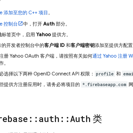
ase 添加至您的 C++ 项目
。
se
控制台
中，打开
Auth
部分。
法
标签页中，启用
Yahoo
提供方。
方的开发者控制台中的
客户端 ID
和
客户端密钥
添加至提供方配置
注册 Yahoo OAuth 客户端，请按照有关如何
通过 Yahoo 注册 
作。
选择以下两种 OpenID Connect API 权限：
profile
和
ema
些提供方注册应用时，请务必将项目的
*.firebaseapp.com
网
。
类
rebase
::
auth
::
Auth