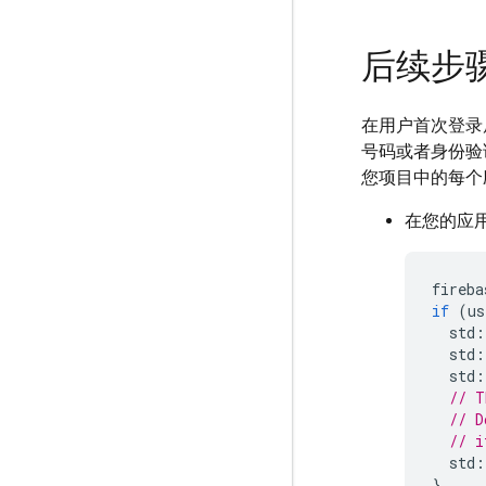
后续步
在用户首次登录
号码或者身份验证
您项目中的每个
在您的应
fireba
if
(
us
std
:
std
:
std
:
// T
// D
// i
std
:
}