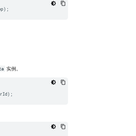
pp
);
ta
实例。
rId
);