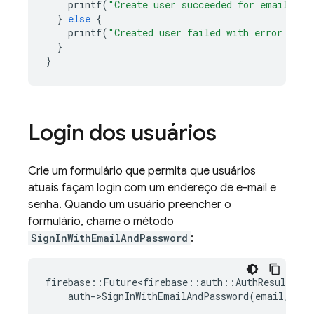
printf
(
"Create user succeeded for email %s
\
}
else
{
printf
(
"Created user failed with error '%s'
}
}
Login dos usuários
Crie um formulário que permita que usuários
atuais façam login com um endereço de e-mail e
senha. Quando um usuário preencher o
formulário, chame o método
SignInWithEmailAndPassword
:
firebase
::
Future<firebase
::
auth
::
AuthResult
>
re
auth
-
>
SignInWithEmailAndPassword
(
email
,
pas