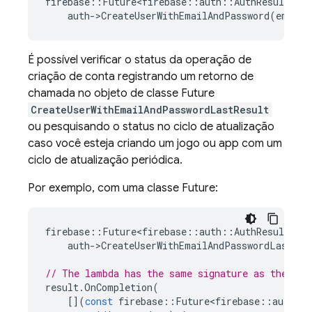
firebase
::
Future<firebase
::
auth
::
AuthResult
>
re
auth
-
>
CreateUserWithEmailAndPassword
(
email
,
É possível verificar o status da operação de
criação de conta registrando um retorno de
chamada no objeto de classe Future
CreateUserWithEmailAndPasswordLastResult
ou pesquisando o status no ciclo de atualização
caso você esteja criando um jogo ou app com um
ciclo de atualização periódica.
Por exemplo, com uma classe Future:
firebase
::
Future<firebase
::
auth
::
AuthResult
>
re
auth
-
>
CreateUserWithEmailAndPasswordLastRes
// The lambda has the same signature as the cal
result
.
OnCompletion
(
[](
const
firebase
::
Future<firebase
::
auth
::