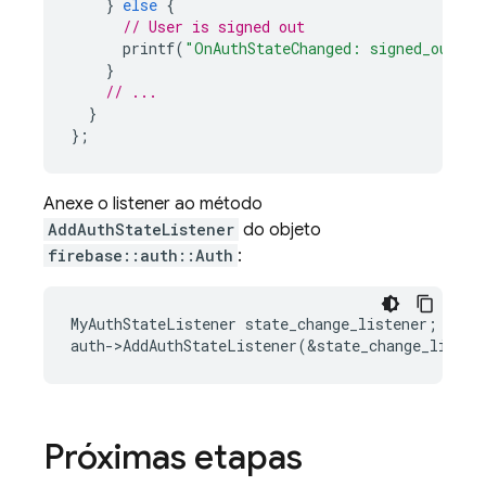
}
else
{
// User is signed out
printf
(
"OnAuthStateChanged: signed_out
\n
"
}
// ...
}
};
Anexe o listener ao método
AddAuthStateListener
do objeto
firebase::auth::Auth
:
MyAuthStateListener
state_change_listener
;
auth
-
>
AddAuthStateListener
(
&
state_change_listen
Próximas etapas