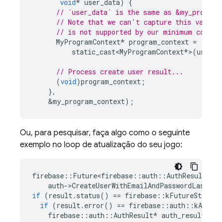
void
*
user_data
)
{
// `user_data` is the same as &my_program
// Note that we can't capture this value 
// is not supported by our minimum compil
MyProgramContext
*
program_context
=
static_cast<MyProgramContext
*
>
(
user_d
// Process create user result...
(
void
)
program_context
;
},
&
my_program_context
);
Ou, para pesquisar, faça algo como o seguinte
exemplo no loop de atualização do seu jogo:
firebase
::
Future<firebase
::
auth
::
AuthResult
>
re
auth
-
>
CreateUserWithEmailAndPasswordLastRes
if
(
result
.
status
()
==
firebase
::
kFutureStatusC
if
(
result
.
error
()
==
firebase
::
auth
::
kAuthEr
firebase
::
auth
::
AuthResult
*
auth_result
=
*