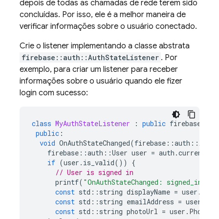
depois de todas as chamadas de rede terem sido
concluídas. Por isso, ele é a melhor maneira de
verificar informações sobre o usuário conectado.
Crie o listener implementando a classe abstrata
firebase::auth::AuthStateListener
. Por
exemplo, para criar um listener para receber
informações sobre o usuário quando ele fizer
login com sucesso:
class
MyAuthStateListener
:
public
firebase
::
au
public
:
void
OnAuthStateChanged
(
firebase
::
auth
::
Auth
*
firebase
::
auth
::
User
user
=
auth
.
current_us
if
(
user
.
is_valid
())
{
// User is signed in
printf
(
"OnAuthStateChanged: signed_in %s
\
const
std
::
string
displayName
=
user
.
Disp
const
std
::
string
emailAddress
=
user
.
Ema
const
std
::
string
photoUrl
=
user
.
PhotoUr