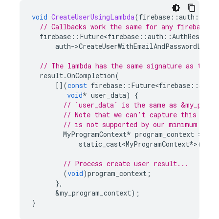
void
CreateUserUsingLambda
(
firebase
::
auth
::
Auth
// Callbacks work the same for any firebase::
firebase
::
Future<firebase
::
auth
::
AuthResult
>
auth
-
>
CreateUserWithEmailAndPasswordLastR
// The lambda has the same signature as the c
result
.
OnCompletion
(
[](
const
firebase
::
Future<firebase
::
auth
:
void
*
user_data
)
{
// `user_data` is the same as &my_progr
// Note that we can't capture this valu
// is not supported by our minimum comp
MyProgramContext
*
program_context
=
static_cast<MyProgramContext
*
>
(
user
// Process create user result...
(
void
)
program_context
;
},
&
my_program_context
);
}