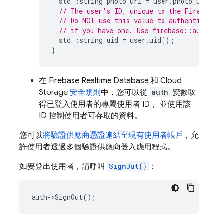
std
::
string
photo_url
=
user
.
photo_url
()
// The user's ID, unique to the Firebase
// Do NOT use this value to authenticate
// if you have one. Use firebase::auth::
std
::
string
uid
=
user
.
uid
();
}
在
Firebase Realtime Database
和
Cloud
Storage
安全規則
中，您可以從
auth
變數取
得已登入使用者的專屬使用者 ID， 並使用該
ID 控制使用者可存取的資料。
您可以
將驗證供應商憑證連結至現有使用者帳戶
，允
許使用者透過多個驗證供應商登入應用程式。
如要登出使用者，請呼叫
SignOut()
：
auth
->
SignOut
();