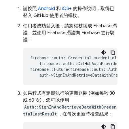
請按照
Android
和
iOS+
的操作說明，取得已
登入 GitHub 使用者的權杖。
使用者成功登入後，請將權杖換成 Firebase 憑
證，並使用 Firebase 憑證向 Firebase 進行驗
證：
firebase
::
auth
::
Credential
credential
=
firebase
::
auth
::
GitHubAuthProvider
::
G
firebase
::
Future<firebase
::
auth
::
AuthResul
auth
-
>
SignInAndRetrieveDataWithCredent
如果程式有定期執行的更新迴圈 (例如每秒 30
或 60 次)，您可以使用
Auth::SignInAndRetrieveDataWithCreden
tialLastResult
，在每次更新時檢查結果：