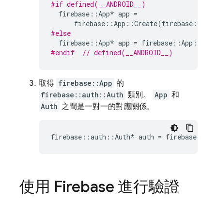
#if defined(__ANDROID__)
firebase
::
App
*
app
=
firebase
::
App
::
Create
(
firebase
::
App
#else
firebase
::
App
*
app
=
firebase
::
App
::
Crea
#endif  
// defined(__ANDROID__)
取得
firebase::App
的
firebase::auth::Auth
類別。
App
和
Auth
之間是一對一的對應關係。
firebase
::
auth
::
Auth
*
auth
=
firebase
::
aut
使用 Firebase 進行驗證