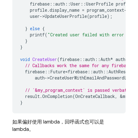
firebase
::
auth
::
User
::
UserProfile
profile
;
profile
.
display_name
=
program_context
-
>
dis
user
-
>
UpdateUserProfile
(
profile
);
}
else
{
printf
(
"Created user failed with error '%s'
}
}
void
CreateUser
(
firebase
::
auth
::
Auth
*
auth
)
{
// Callbacks work the same for any firebase::
firebase
::
Future<firebase
::
auth
::
AuthResult
>
auth
-
>
CreateUserWithEmailAndPasswordLastR
// `&my_program_context` is passed verbatim t
result
.
OnCompletion
(
OnCreateCallback
,
&
my_pro
}
如果偏好使用 lambda，回呼函式也可以是
lambda。