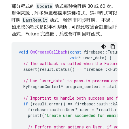
部分程式的
Update
函式每秒會呼叫 30 或 60 次。
舉例來說，許多遊戲都採用這種模式。這些程式可以
呼叫
LastResult
函式，輪詢非同步呼叫。 不過，
如果您的程式是以事件驅動，可能比較適合註冊回呼
函式。Future 完成後，系統會呼叫回呼函式。
void
OnCreateCallback
(
const
firebase
::
Future<fi
void
*
user_data
)
{
// The callback is called when the Future ent
assert
(
result
.
status
()
==
firebase
::
kFutureSt
// Use `user_data` to pass-in program context
MyProgramContext
*
program_context
=
static_ca
// Important to handle both success and failu
if
(
result
.
error
()
==
firebase
::
auth
::
kAuthEr
firebase
::
auth
::
User
*
user
=
*
result
.
result
printf
(
"Create user succeeded for email %s
\
// Perform other actions on User, if you li