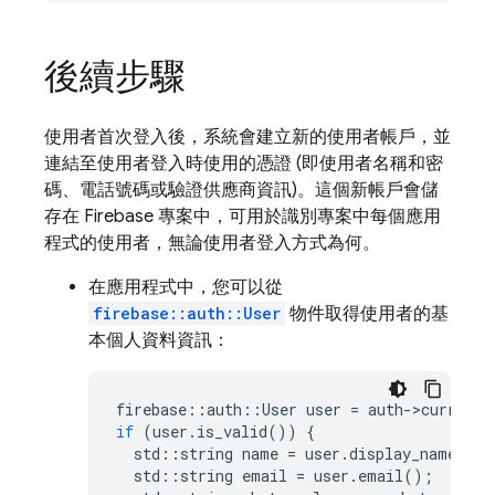
後續步驟
使用者首次登入後，系統會建立新的使用者帳戶，並
連結至使用者登入時使用的憑證 (即使用者名稱和密
碼、電話號碼或驗證供應商資訊)。這個新帳戶會儲
存在 Firebase 專案中，可用於識別專案中每個應用
程式的使用者，無論使用者登入方式為何。
在應用程式中，您可以從
firebase::auth::User
物件取得使用者的基
本個人資料資訊：
firebase
::
auth
::
User
user
=
auth
-
>
current_
if
(
user
.
is_valid
())
{
std
::
string
name
=
user
.
display_name
();
std
::
string
email
=
user
.
email
();