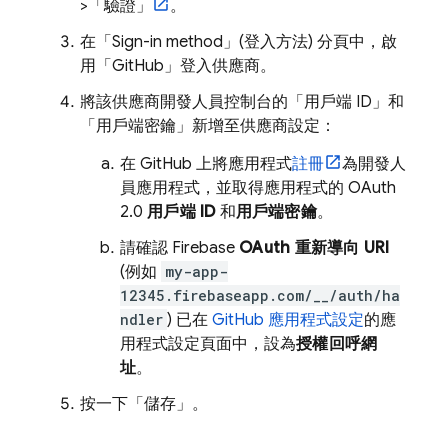
>「驗證」
。
在「Sign-in method」
(登入方法) 分頁中，啟
用「GitHub」
登入供應商。
將該供應商開發人員控制台的「用戶端 ID」
和
「用戶端密鑰」
新增至供應商設定：
在 GitHub 上將應用程式
註冊
為開發人
員應用程式，並取得應用程式的 OAuth
2.0
用戶端 ID
和
用戶端密鑰
。
請確認 Firebase
OAuth 重新導向 URI
(例如
my-app-
12345.firebaseapp.com/__/auth/ha
ndler
) 已在
GitHub 應用程式設定
的應
用程式設定頁面中，設為
授權回呼網
址
。
按一下「儲存」
。