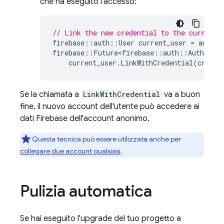
che ha eseguito l'accesso:
// Link the new credential to the currentl
firebase
::
auth
::
User
current_user
=
auth
-
>
firebase
::
Future<firebase
::
auth
::
AuthResul
current_user
.
LinkWithCredential
(
creden
Se la chiamata a
LinkWithCredential
va a buon
fine, il nuovo account dell'utente può accedere ai
dati Firebase dell'account anonimo.
Questa tecnica può essere utilizzata anche per
collegare due account qualsiasi
.
Pulizia automatica
Se hai eseguito l'upgrade del tuo progetto a