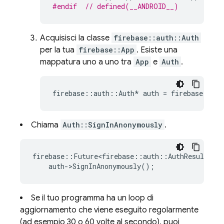
#endif  
// defined(__ANDROID__)
Acquisisci la classe
firebase::auth::Auth
per la tua
firebase::App
. Esiste una
mappatura uno a uno tra
App
e
Auth
.
firebase
::
auth
::
Auth
*
auth
=
firebase
::
aut
Chiama
Auth::SignInAnonymously
.
firebase
::
Future<firebase
::
auth
::
AuthResult
>
re
auth
-
>
SignInAnonymously
();
Se il tuo programma ha un loop di
aggiornamento che viene eseguito regolarmente
(ad esempio 30 o 60 volte al secondo), puoi