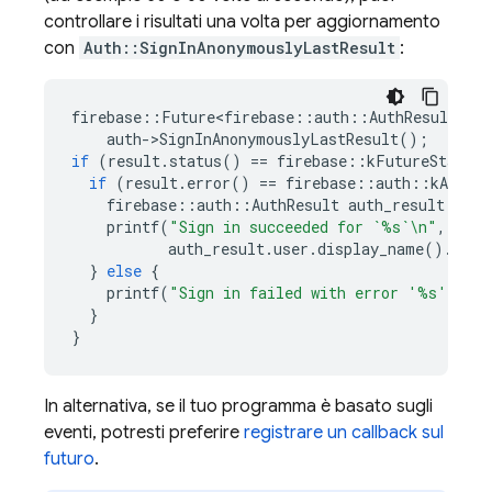
controllare i risultati una volta per aggiornamento
con
Auth::SignInAnonymouslyLastResult
:
firebase
::
Future<firebase
::
auth
::
AuthResult
>
re
auth
-
>
SignInAnonymouslyLastResult
();
if
(
result
.
status
()
==
firebase
::
kFutureStatusC
if
(
result
.
error
()
==
firebase
::
auth
::
kAuthEr
firebase
::
auth
::
AuthResult
auth_result
=
*
r
printf
(
"Sign in succeeded for `%s`
\n
"
,
auth_result
.
user
.
display_name
().
c_st
}
else
{
printf
(
"Sign in failed with error '%s'
\n
"
,
}
}
In alternativa, se il tuo programma è basato sugli
eventi, potresti preferire
registrare un callback sul
futuro
.