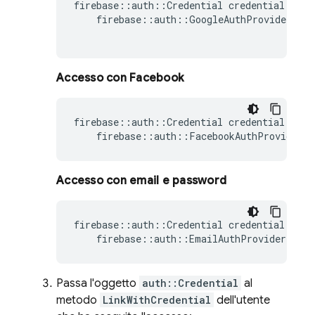
firebase
::
auth
::
Credential
credential
=
firebase
::
auth
::
GoogleAuthProvider
::
G
Accesso con Facebook
firebase
::
auth
::
Credential
credential
=
firebase
::
auth
::
FacebookAuthProvider
:
Accesso con email e password
firebase
::
auth
::
Credential
credential
=
firebase
::
auth
::
EmailAuthProvider
::
Ge
Passa l'oggetto
auth::Credential
al
metodo
LinkWithCredential
dell'utente