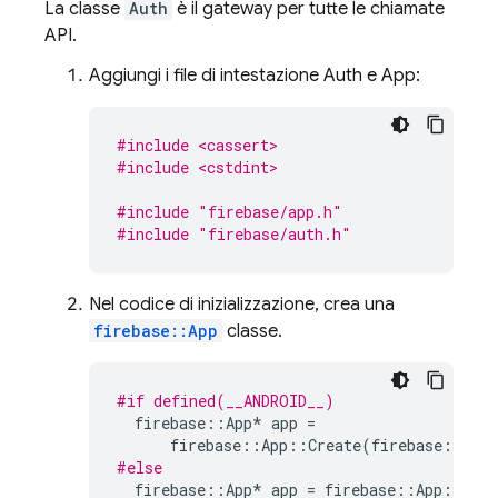
La classe
Auth
è il gateway per tutte le chiamate
API.
Aggiungi i file di intestazione Auth e App:
#include <cassert>
#include <cstdint>
#include
"firebase/app.h"
#include
"firebase/auth.h"
Nel codice di inizializzazione, crea una
firebase::App
classe.
#if defined(__ANDROID__)
firebase
::
App
*
app
=
firebase
::
App
::
Create
(
firebase
::
App
#else
firebase
::
App
*
app
=
firebase
::
App
::
Crea