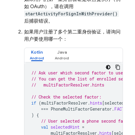
如 OAuth），请在调用
startActivityForSignInWithProvider()
后捕获错误。
如果用户注册了多个第二重身份验证，请询问
用户要使用哪一个：
Kotlin
Java
// Ask user which second factor to use.
// You can get the list of enrolled second
//   multiFactorResolver.hints
// Check the selected factor:
if
(
multiFactorResolver
.
hints
[
selectedInde
===
PhoneMultiFactorGenerator
.
FACTOR_I
)
{
// User selected a phone second factor.
val
selectedHint
=
multiFactorResolver
.
hints
[
selected