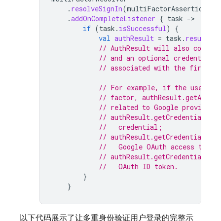
.
resolveSignIn
(
multiFactorAssertion
)
.
addOnCompleteListener
{
task
-
if
(
task
.
isSuccessful
)
{
val
authResult
=
task
.
result
// AuthResult will also contain
// and an optional credential 
// associated with the first fa
// For example, if the user si
// factor, authResult.getAddit
// related to Google provider 
// authResult.getCredential() 
//   credential;
// authResult.getCredential().
//   Google OAuth access token
// authResult.getCredential().
//   OAuth ID token.
}
}
以下代码展示了让多重身份验证用户登录的完整示