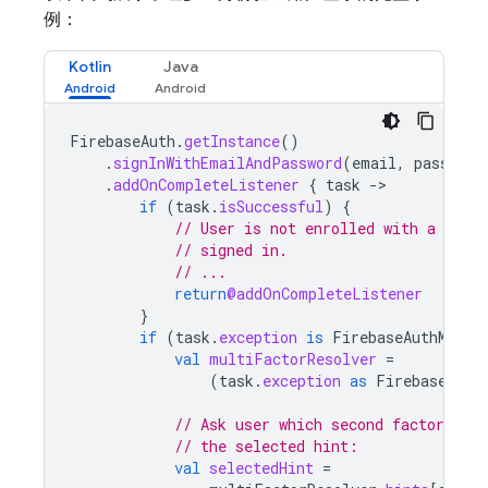
例：
Kotlin
Java
FirebaseAuth
.
getInstance
()
.
signInWithEmailAndPassword
(
email
,
password
.
addOnCompleteListener
{
task
-
if
(
task
.
isSuccessful
)
{
// User is not enrolled with a secon
// signed in.
// ...
return
@addOnCompleteListener
}
if
(
task
.
exception
is
FirebaseAuthMulti
val
multiFactorResolver
=
(
task
.
exception
as
FirebaseAuth
// Ask user which second factor to 
// the selected hint:
val
selectedHint
=