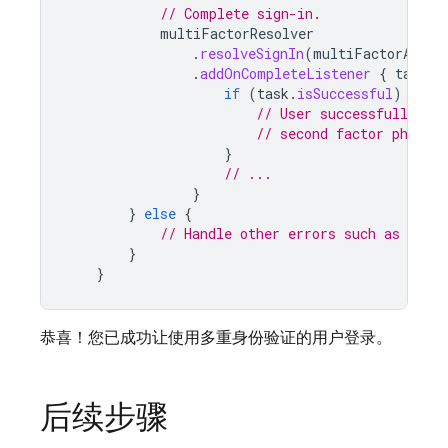
// Complete sign-in.
multiFactorResolver
.
resolveSignIn
(
multiFactorAsser
.
addOnCompleteListener
{
task
-
if
(
task
.
isSuccessful
)
{
// User successfully sig
// second factor phone 
}
// ...
}
}
else
{
// Handle other errors such as wrong
}
}
恭喜！您已成功让使用多重身份验证的用户登录。
后续步骤