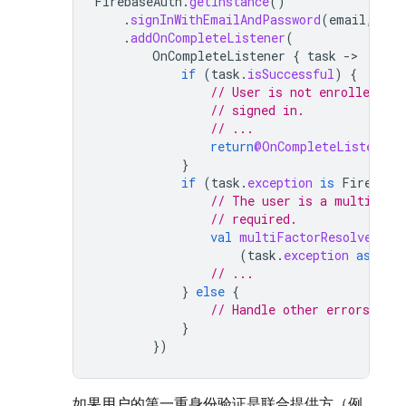
FirebaseAuth
.
getInstance
()
.
signInWithEmailAndPassword
(
email
,
pas
.
addOnCompleteListener
(
OnCompleteListener
{
task
-
if
(
task
.
isSuccessful
)
{
// User is not enrolled wit
// signed in.
// ...
return
@OnCompleteListener
}
if
(
task
.
exception
is
Firebase
// The user is a multi-fac
// required.
val
multiFactorResolver
=
(
task
.
exception
as
Fir
// ...
}
else
{
// Handle other errors, suc
}
})
如果用户的第一重身份验证是联合提供方（例