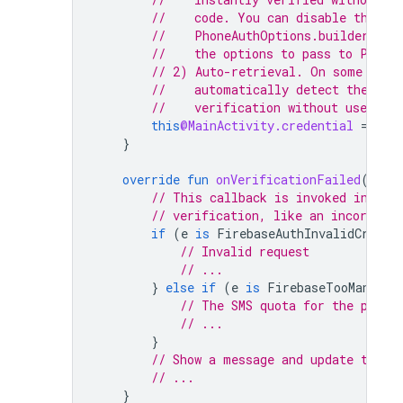
//    code. You can disable this f
//    PhoneAuthOptions.builder#req
//    the options to pass to Phone
// 2) Auto-retrieval. On some devi
//    automatically detect the inc
//    verification without user act
this
@MainActivity.credential
=
cre
}
override
fun
onVerificationFailed
(
e
:
F
// This callback is invoked in res
// verification, like an incorrect
if
(
e
is
FirebaseAuthInvalidCreden
// Invalid request
// ...
}
else
if
(
e
is
FirebaseTooManyReq
// The SMS quota for the proje
// ...
}
// Show a message and update the U
// ...
}