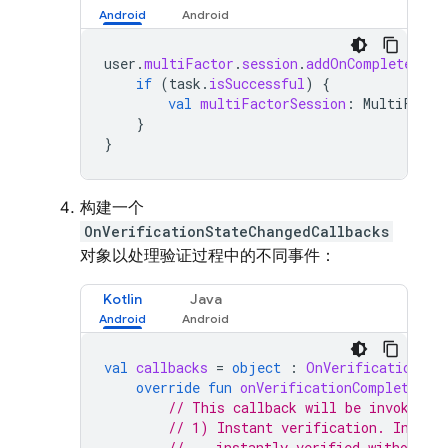
user
.
multiFactor
.
session
.
addOnCompleteList
if
(
task
.
isSuccessful
)
{
val
multiFactorSession
:
MultiFacto
}
}
构建一个
OnVerificationStateChangedCallbacks
对象以处理验证过程中的不同事件：
Kotlin
Java
val
callbacks
=
object
:
OnVerificationSta
override
fun
onVerificationCompleted
(
c
// This callback will be invoked i
// 1) Instant verification. In som
//    instantly verified without ne