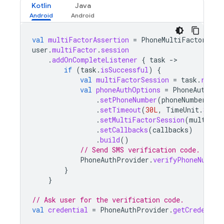
Kotlin
Java
val
multiFactorAssertion
=
PhoneMultiFactorGene
user
.
multiFactor
.
session
.
addOnCompleteListener
{
task
-
if
(
task
.
isSuccessful
)
{
val
multiFactorSession
=
task
.
resul
val
phoneAuthOptions
=
PhoneAuthOpt
.
setPhoneNumber
(
phoneNumber
)
.
setTimeout
(
30L
,
TimeUnit
.
SECON
.
setMultiFactorSession
(
multiFac
.
setCallbacks
(
callbacks
)
.
build
()
// Send SMS verification code.
PhoneAuthProvider
.
verifyPhoneNumber
}
}
// Ask user for the verification code.
val
credential
=
PhoneAuthProvider
.
getCredentia