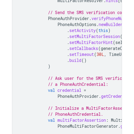
multiFactorResolver
.
hints
[
selec
// Send the SMS verification code.
PhoneAuthProvider
.
verifyPhoneNumber
PhoneAuthOptions
.
newBuilder
()
.
setActivity
(
this
)
.
setMultiFactorSession
(
mult
.
setMultiFactorHint
(
selecte
.
setCallbacks
(
generateCallb
.
setTimeout
(
30L
,
TimeUnit
.
S
.
build
()
)
// Ask user for the SMS verification
// a PhoneAuthCredential:
val
credential
=
PhoneAuthProvider
.
getCredential
// Initialize a MultiFactorAssertio
// PhoneAuthCredential.
val
multiFactorAssertion
:
MultiFact
PhoneMultiFactorGenerator
.
getAs