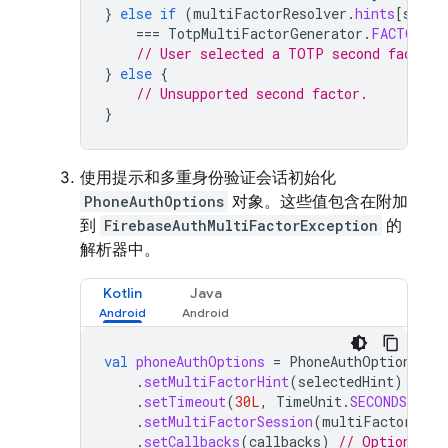
}
else
if
(
multiFactorResolver
.
hints
[
selec
===
TotpMultiFactorGenerator
.
FACTOR_ID
// User selected a TOTP second factor.
}
else
{
// Unsupported second factor.
}
使用提示和多重身份验证会话初始化
PhoneAuthOptions
对象。这些值包含在附加
到
FirebaseAuthMultiFactorException
的
解析器中。
Kotlin
Java
val
phoneAuthOptions
=
PhoneAuthOptions
.
ne
.
setMultiFactorHint
(
selectedHint
)
.
setTimeout
(
30L
,
TimeUnit
.
SECONDS
)
.
setMultiFactorSession
(
multiFactorReso
.
setCallbacks
(
callbacks
)
// Optionally