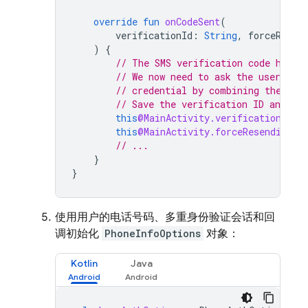
override
fun
onCodeSent
(
verificationId
:
String
,
forceResen
)
{
// The SMS verification code has b
// We now need to ask the user to e
// credential by combining the cod
// Save the verification ID and res
this
@MainActivity.verificationId
=
this
@MainActivity.forceResendingTo
// ...
}
}
使用用户的电话号码、多重身份验证会话和回
调初始化
PhoneInfoOptions
对象：
Kotlin
Java