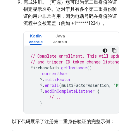
完成注册。（可选）您可以为第二重身份验证
指定显示名称。这对于具有多个第二重身份验
证的用户非常有用，因为电话号码在身份验证
流程中会被遮盖（例如 +1******1234）。
Kotlin
Java
// Complete enrollment. This will update t
// and trigger ID token change listener.
FirebaseAuth
.
getInstance
()
.
currentUser
?.
multiFactor
?.
enroll
(
multiFactorAssertion
,
"My per
?.
addOnCompleteListener
{
// ...
}
以下代码展示了注册第二重身份验证的完整示例：