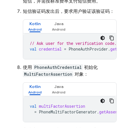
短信，并需按标准费率支付短信费用。
短信验证码发出后，要求用户验证该验证码：
Kotlin
Java
// Ask user for the verification code.
val
credential
=
PhoneAuthProvider
.
getCred
使用
PhoneAuthCredential
初始化
MultiFactorAssertion
对象：
Kotlin
Java
val
multiFactorAssertion
=
PhoneMultiFactorGenerator
.
getAssertion