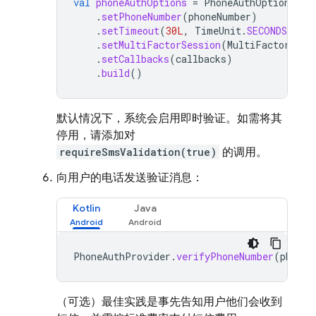
val
phoneAuthOptions
=
PhoneAuthOptions
.
ne
.
setPhoneNumber
(
phoneNumber
)
.
setTimeout
(
30L
,
TimeUnit
.
SECONDS
)
.
setMultiFactorSession
(
MultiFactorSess
.
setCallbacks
(
callbacks
)
.
build
()
默认情况下，系统会启用即时验证。如需将其
停用，请添加对
requireSmsValidation(true)
的调用。
向用户的电话发送验证消息：
Kotlin
Java
PhoneAuthProvider
.
verifyPhoneNumber
(
phoneA
（可选）最佳实践是事先告知用户他们会收到