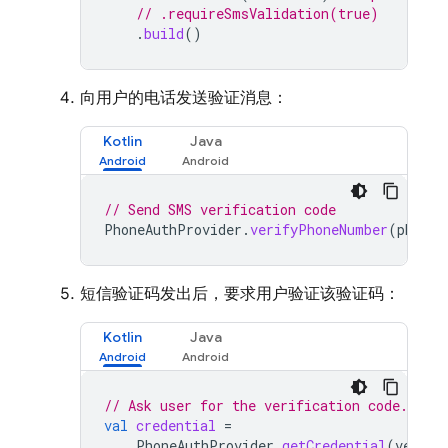
// .requireSmsValidation(true)
.
build
()
向用户的电话发送验证消息：
Kotlin
Java
// Send SMS verification code
PhoneAuthProvider
.
verifyPhoneNumber
(
phoneA
短信验证码发出后，要求用户验证该验证码：
Kotlin
Java
// Ask user for the verification code. The
val
credential
=
PhoneAuthProvider
.
getCredential
(
verifi