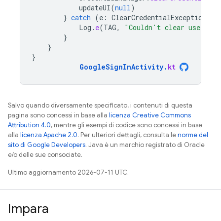
updateUI
(
null
)
}
catch
(
e
:
ClearCredentialException
)
{
Log
.
e
(
TAG
,
"Couldn't clear user cre
}
}
}
GoogleSignInActivity
.
kt
Salvo quando diversamente specificato, i contenuti di questa
pagina sono concessi in base alla
licenza Creative Commons
Attribution 4.0
, mentre gli esempi di codice sono concessi in base
alla
licenza Apache 2.0
. Per ulteriori dettagli, consulta le
norme del
sito di Google Developers
. Java è un marchio registrato di Oracle
e/o delle sue consociate.
Ultimo aggiornamento 2026-07-11 UTC.
Impara