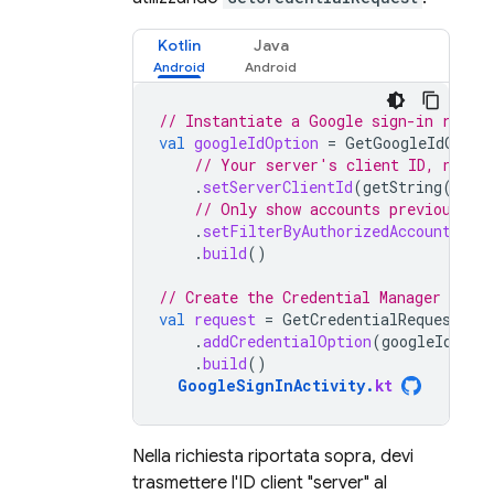
Kotlin
Java
// Instantiate a Google sign-in reque
val
googleIdOption
=
GetGoogleIdOptio
// Your server's client ID, not y
.
setServerClientId
(
getString
(
R
.
st
// Only show accounts previously 
.
setFilterByAuthorizedAccounts
(
tr
.
build
()
// Create the Credential Manager reque
val
request
=
GetCredentialRequest
.
Bu
.
addCredentialOption
(
googleIdOpti
.
build
()
GoogleSignInActivity
.
kt
Nella richiesta riportata sopra, devi
trasmettere l'ID client "server" al