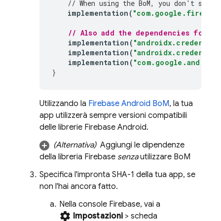
// When using the 
BoM
, you don't speci
implementation
(
"com.google.firebase
// Also add the dependencies for th
implementation
(
"androidx.credential
implementation
(
"androidx.credential
implementation
(
"com.google.android.
}
Utilizzando la
Firebase Android BoM
, la tua
app utilizzerà sempre versioni compatibili
delle librerie Firebase Android.
(Alternativa)
Aggiungi le dipendenze
della libreria Firebase
senza
utilizzare
BoM
Specifica l'impronta SHA-1 della tua app, se
non l'hai ancora fatto.
Nella console
Firebase
, vai a
settings
Impostazioni
> scheda