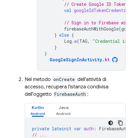
// Create Google ID Token
val
googleIdTokenCredential
=
// Sign in to Firebase with u
firebaseAuthWithGoogle
(
google
}
else
{
Log
.
w
(
TAG
,
"Credential is not
}
}
GoogleSignInActivity
.
kt
Nel metodo
onCreate
dell'attività di
accesso, recupera l'istanza condivisa
dell'oggetto
FirebaseAuth
:
Kotlin
Java
private
lateinit
var
auth
:
FirebaseAuth
// ...