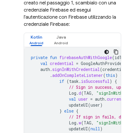
creato nel passaggio 1, scambialo con una
credenziale Firebase ed esegui
l'autenticazione con Firebase utilizzando la
credenziale Firebase:
Kotlin
Java
private
fun
firebaseAuthWithGoogle
(
idToken
val
credential
=
GoogleAuthProvider
.
ge
auth
.
signInWithCredential
(
credential
)
.
addOnCompleteListener
(
this
)
{
tas
if
(
task
.
isSuccessful
)
{
// Sign in success, update
Log
.
d
(
TAG
,
"signInWithCred
val
user
=
auth
.
currentUser
updateUI
(
user
)
}
else
{
// If sign in fails, displ
Log
.
w
(
TAG
,
"signInWithCred
updateUI
(
null
)