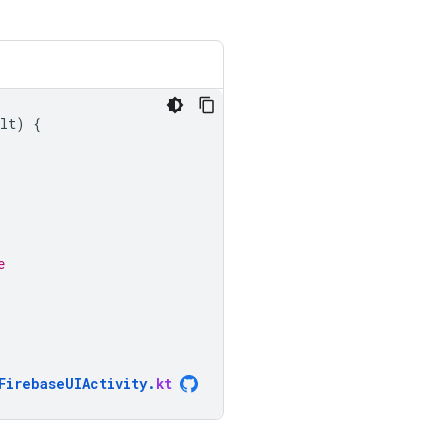
lt
)
{
e
.
FirebaseUIActivity
.
kt