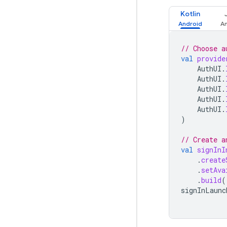
Kotlin
// Choose a
val
provide
AuthUI
.
AuthUI
.
AuthUI
.
AuthUI
.
AuthUI
.
)
// Create a
val
signInI
.
create
.
setAva
.
build
(
signInLaunc