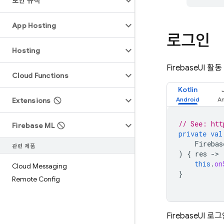
보안 규칙
App Hosting
로그인
Hosting
FirebaseUI
Cloud Functions
Kotlin
Extensions
// See: htt
Firebase ML
private
val
Firebas
관련 제품
)
{
res
-
this
.
on
Cloud Messaging
}
Remote Config
FirebaseUI