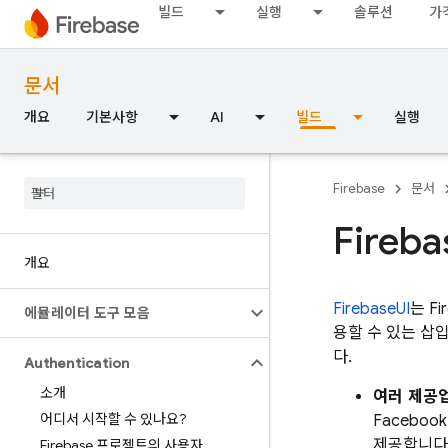
빌드
실행
솔루션
가
문서
개요
기본사항
AI
빌드
실행
Firebase
문서
Fireba
개요
FirebaseUI
는 F
에뮬레이터 도구 모음
용할 수 있는 삽입
다.
Authentication
소개
여러 제공
어디서 시작할 수 있나요?
Faceboo
제공합니다
Firebase 프로젝트의 사용자