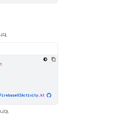
니다.
t
FirebaseUIActivity
.
kt
니다.