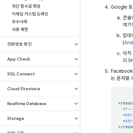
차단 함수로 확장
Google
이메일 커스텀 도메인
콘솔에
우수사례
여기에
사용 제한
업데
(
And
전화번호 확인
아직
App Check
의 
Facebo
SQL Connect
는 문자열 
Cloud Firestore
<
resou
Realtime Database
<
!--
<
str
Storage
<
str
<
/
reso