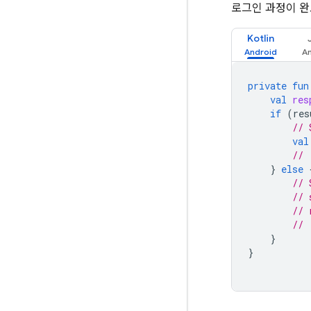
로그인 과정이 
Kotlin
private
fun
val
res
if
(
res
// 
val
// 
}
else
// 
// 
// 
// 
}
}