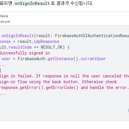
완료되면
onSignInResult
로 결과가 수신됩니다.
Java
onSignInResult
(
result
:
FirebaseAuthUIAuthenticationResu
ponse
=
result
.
idpResponse
ult
.
resultCode
==
RESULT_OK
)
{
Successfully signed in
user
=
FirebaseAuth
.
getInstance
().
currentUser
...
{
Sign in failed. If response is null the user canceled th
sign-in flow using the back button. Otherwise check
response.getError().getErrorCode() and handle the error
...