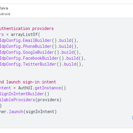
Java
uthentication providers
rs
=
arrayListOf
(
IdpConfig
.
EmailBuilder
().
build
(),
IdpConfig
.
PhoneBuilder
().
build
(),
IdpConfig
.
GoogleBuilder
().
build
(),
IdpConfig
.
FacebookBuilder
().
build
(),
IdpConfig
.
TwitterBuilder
().
build
(),
nd launch sign-in intent
ntent
=
AuthUI
.
getInstance
()
SignInIntentBuilder
()
ilableProviders
(
providers
)
)
her
.
launch
(
signInIntent
)