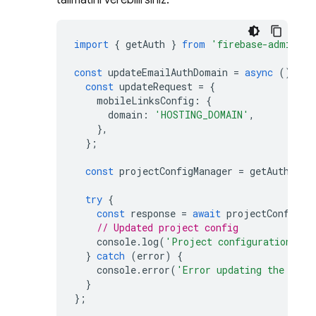
talimatını verebilirsiniz.
import
{
getAuth
}
from
'firebase-admin/au
const
updateEmailAuthDomain
=
async
()
=
>
const
updateRequest
=
{
mobileLinksConfig
:
{
domain
:
'HOSTING_DOMAIN'
,
},
};
const
projectConfigManager
=
getAuth
().
p
try
{
const
response
=
await
projectConfigMa
// Updated project config
console
.
log
(
'Project configuration upd
}
catch
(
error
)
{
console
.
error
(
'Error updating the proj
}
};