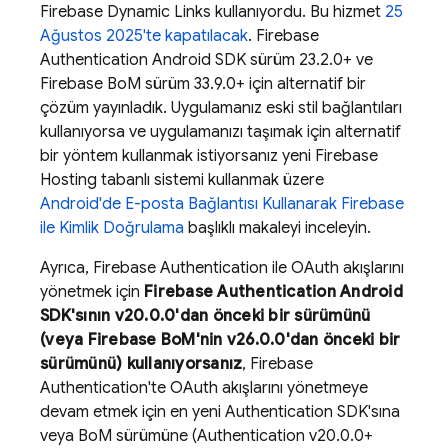
Firebase Dynamic Links
kullanıyordu. Bu hizmet
25
Ağustos 2025'te kapatılacak
.
Firebase
Authentication
Android SDK sürüm 23.2.0+ ve
Firebase BoM
sürüm 33.9.0+ için alternatif bir
çözüm yayınladık. Uygulamanız eski stil bağlantıları
kullanıyorsa ve uygulamanızı taşımak için alternatif
bir yöntem kullanmak istiyorsanız yeni
Firebase
Hosting
tabanlı sistemi kullanmak üzere
Android'de E-posta Bağlantısı Kullanarak Firebase
ile Kimlik Doğrulama
başlıklı makaleyi inceleyin.
Ayrıca,
Firebase Authentication
ile OAuth akışlarını
yönetmek için
Firebase Authentication
Android
SDK'sının v20.0.0'dan önceki bir sürümünü
(veya
Firebase BoM
'nin v26.0.0'dan önceki bir
sürümünü) kullanıyorsanız
,
Firebase
Authentication
'te OAuth akışlarını yönetmeye
devam etmek için en yeni
Authentication
SDK'sına
veya
BoM
sürümüne (
Authentication
v20.0.0+