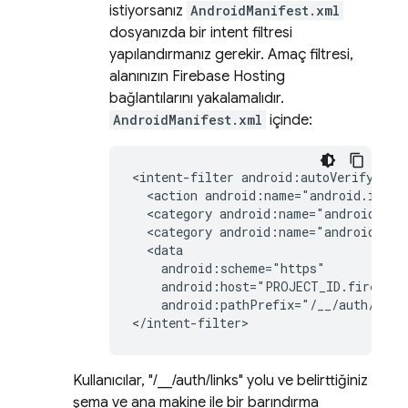
istiyorsanız
AndroidManifest.xml
dosyanızda bir intent filtresi
yapılandırmanız gerekir. Amaç filtresi,
alanınızın
Firebase Hosting
bağlantılarını yakalamalıdır.
AndroidManifest.xml
içinde:
<intent-filter
<action
android:name="android.inten
<category
android:name="android.int
<category
android:name="android.int
android:host="PROJECT_ID.firebase
android:pathPrefix="/__/auth/link
Kullanıcılar, "/__/auth/links" yolu ve belirttiğiniz
şema ve ana makine ile bir barındırma