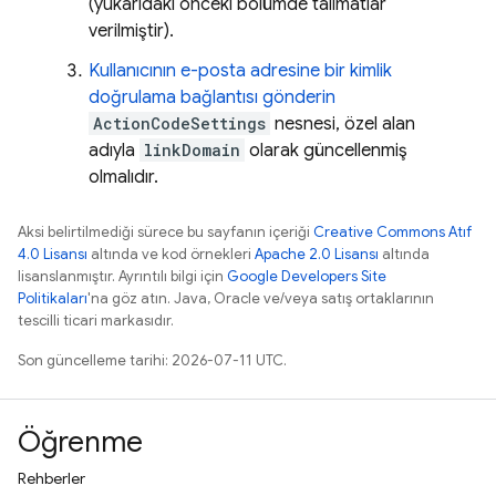
(yukarıdaki önceki bölümde talimatlar
verilmiştir).
Kullanıcının e-posta adresine bir kimlik
doğrulama bağlantısı gönderin
ActionCodeSettings
nesnesi, özel alan
adıyla
linkDomain
olarak güncellenmiş
olmalıdır.
Aksi belirtilmediği sürece bu sayfanın içeriği
Creative Commons Atıf
4.0 Lisansı
altında ve kod örnekleri
Apache 2.0 Lisansı
altında
lisanslanmıştır. Ayrıntılı bilgi için
Google Developers Site
Politikaları
'na göz atın. Java, Oracle ve/veya satış ortaklarının
tescilli ticari markasıdır.
Son güncelleme tarihi: 2026-07-11 UTC.
Öğrenme
Rehberler