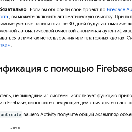
бязательно
: Если вы обновили свой проект до
Firebase Au
form
, вы можете включить автоматическую очистку. При вк
имные учетные записи старше 30 дней будут автоматически
ченной автоматической очисткой анонимная аутентификац
ываться в лимитах использования или платежных квотах. С
тка»
.
ификация с помощью Firebas
атель, не вышедший из системы, использует функцию при
 в Firebase, выполните следующие действия для его анони
onCreate
вашего Activity получите общий экземпляр объ
Java