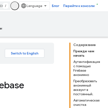
/
Блог
Перейти к консоли
ы
Содержание
Прежде чем
начать
Аутентификация
с помощью
Firebase
анонимно
Преобразовать
ebase
анонимный
аккаунт в
постоянный.
Автоматическая
очистка