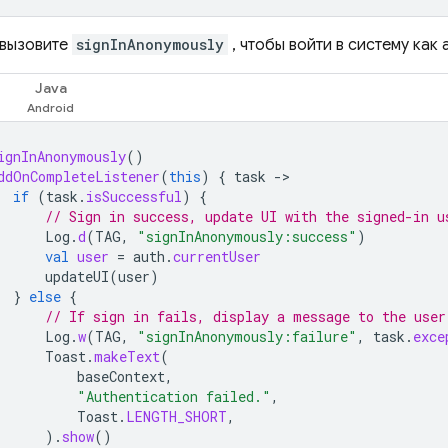
 вызовите
signInAnonymously
, чтобы войти в систему как
Java
ignInAnonymously
()
ddOnCompleteListener
(
this
)
{
task
-
if
(
task
.
isSuccessful
)
{
// Sign in success, update UI with the signed-in u
Log
.
d
(
TAG
,
"signInAnonymously:success"
)
val
user
=
auth
.
currentUser
updateUI
(
user
)
}
else
{
// If sign in fails, display a message to the user
Log
.
w
(
TAG
,
"signInAnonymously:failure"
,
task
.
exce
Toast
.
makeText
(
baseContext
,
"Authentication failed."
,
Toast
.
LENGTH_SHORT
,
).
show
()