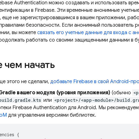
rebase Authentication
можно создавать и использовать вре
тентификации в Firebase. Эти временные анонимные учетны
, еще не зарегистрировавшимся в вашем приложении, рабо
равилами безопасности. Если анонимный пользователь ре
нии, вы можете
связать его учетные данные для входа с а
продолжать работать со своими защищенными данными в б
 чем начать
ще этого не сделали,
добавьте Firebase в свой Android-пр
Gradle вашего модуля (уровня приложения)
(обычно
<p
build.gradle.kts
или
<project>/<app-module>/build.gr
отеки
Firebase Authentication
для Android. Мы рекомендуем
BoM
для управления версиями библиотек.
encies
{