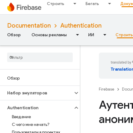
Строить
Бегать
Докум
Documentation
Authentication
Обзор
Основы рекламы
ИИ
Строить
Translatio
Обзор
Firebase
Docum
Набор эмуляторов
Аутен
Authentication
анони
Введение
С чего мне начать?
Пользователи в проектах