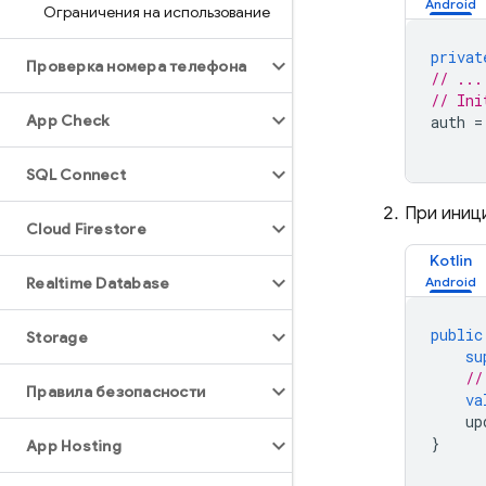
Ограничения на использование
privat
Проверка номера телефона
// ...
// Ini
App Check
auth
=
SQL Connect
При иници
Cloud Firestore
Kotlin
Realtime Database
public
Storage
su
//
Правила безопасности
va
up
}
App Hosting