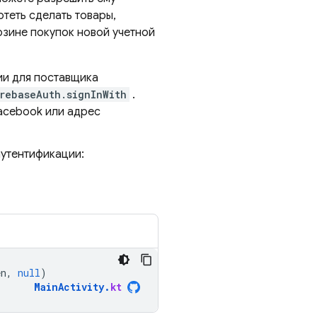
теть сделать товары,
рзине покупок новой учетной
ии для поставщика
irebaseAuth.signInWith
.
Facebook или адрес
аутентификации:
en
,
null
)
MainActivity
.
kt