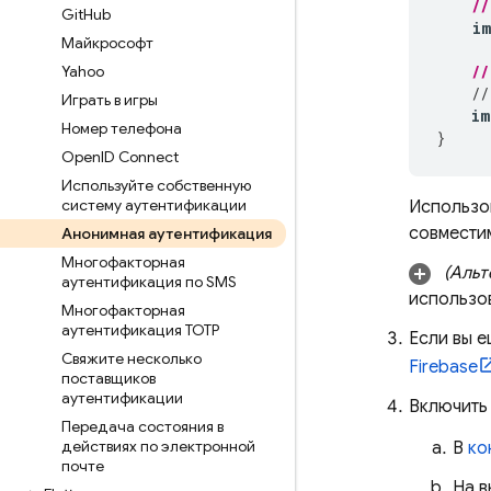
//
Git
Hub
i
Майкрософт
Yahoo
//
//
Играть в игры
im
Номер телефона
}
Open
ID Connect
Используйте собственную
систему аутентификации
Использ
совместим
Анонимная аутентификация
Многофакторная
(Альт
аутентификация по SMS
использо
Многофакторная
аутентификация TOTP
Если вы е
Свяжите несколько
Firebase
поставщиков
аутентификации
Включить
Передача состояния в
действиях по электронной
В
ко
почте
На 