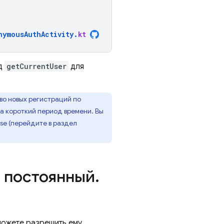
nymousAuthActivity
.
kt
од
getCurrentUser
для
во новых регистраций по
за короткий период времени. Вы
ase
(перейдите в раздел
в постоянный
.
можете разрешить ему