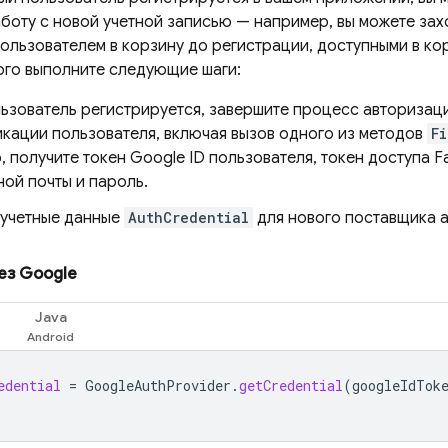
боту с новой учетной записью — например, вы можете захо
ользователем в корзину до регистрации, доступными в ко
того выполните следующие шаги:
льзователь регистрируется, завершите процесс авторизац
икации пользователя, включая вызов одного из методов
F
 получите токен Google ID пользователя, токен доступа 
ой почты и пароль.
 учетные данные
AuthCredential
для нового поставщика 
ез Google
Java
edential
=
GoogleAuthProvider
.
getCredential
(
googleIdTok