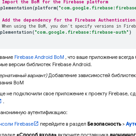
 Import the 
BoM
 for the Firebase platform
mplementation
(
platform
(
"com.google.firebase:firebas
 Add the dependency for the 
Firebase Authentication
 When using the 
BoM
, you don't specify versions in Fireb
plementation
(
"com.google.firebase:firebase-auth"
)
ование
Firebase Android BoM
, что ваше приложение всегда
ые версии библиотек Firebase Android.
ернативный вариант)
Добавление зависимостей библиотек
вания
BoM
ще не подключили свое приложение к проекту Firebase, с
.
 анонимную аутентификацию:
нсоли
Firebase
перейдите в раздел
Безопасность
>
Аут
вкладке
«Способ входа»
включите поставщика
анонимног