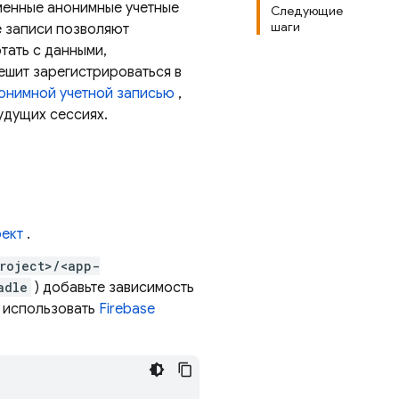
менные анонимные учетные
Следующие
шаги
е записи позволяют
тать с данными,
шит зарегистрироваться в
нонимной учетной записью
,
удущих сессиях.
оект
.
roject>/<app-
adle
) добавьте зависимость
 использовать
Firebase