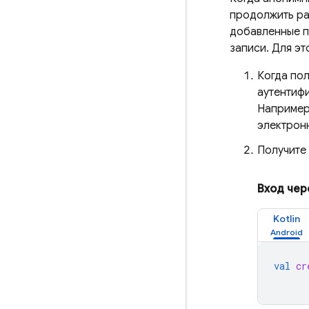
продолжить ра
добавленные п
записи. Для э
Когда по
аутентиф
Например,
электронн
Получите
Вход чер
Kotlin
val
cr