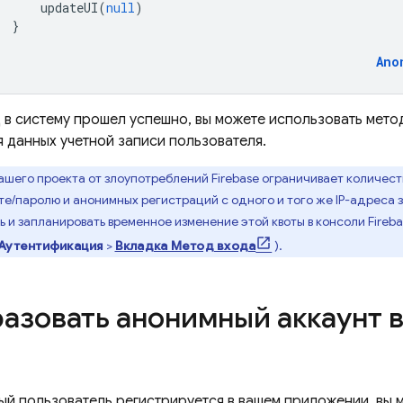
updateUI
(
null
)
}
Ano
 в систему прошел успешно, вы можете использовать мет
 данных учетной записи пользователя.
ашего проекта от злоупотреблений Firebase ограничивает количест
е/паролю и анонимных регистраций с одного и того же IP-адреса 
 и запланировать временное изменение этой квоты в консоли
Fireb
Аутентификация
>
Вкладка Метод входа
).
азовать анонимный аккаунт 
ый пользователь регистрируется в вашем приложении, вы 