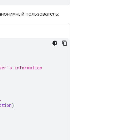
 анонимный пользователь:
ser's information
.
ption
)