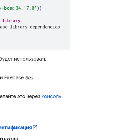
e-bom:34.17.0"
))
 library
ase library dependencies
 будет использовать
и Firebase
без
делайте это через
консоль
ентификация
.
о
входа.