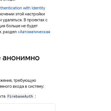
thentication
with Identity
лючении этой настройки
 удаляться. В проектах с
ия больше не будет
м. раздел
«Автоматическая
e анонимно
ложения, требующую
много входа в систему:
екта
FirebaseAuth
: