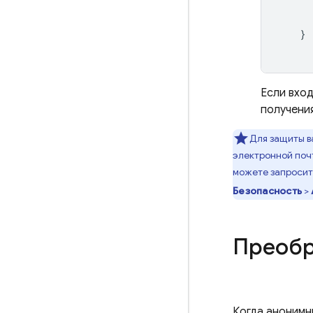
}
Если вход
получения
Для защиты в
электронной почт
можете запросить
Безопасность
>
Преобр
Когда анонимн