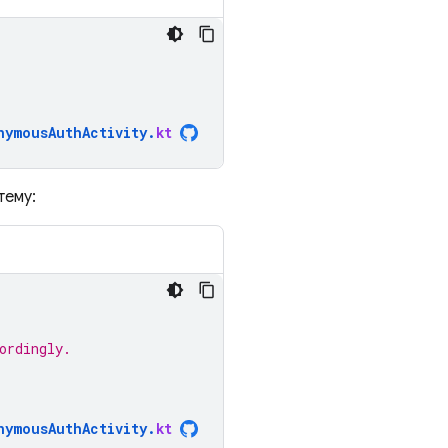
nymousAuthActivity
.
kt
тему:
ordingly.
nymousAuthActivity
.
kt