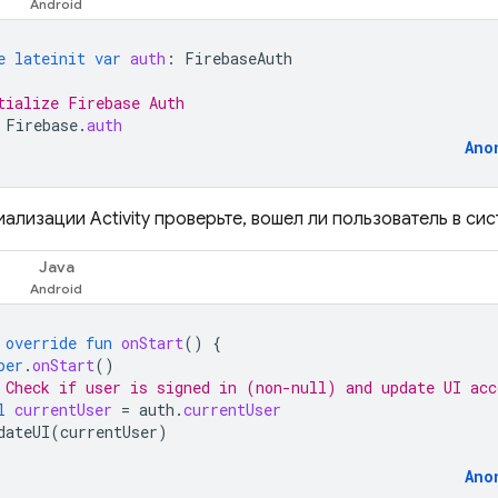
e
lateinit
var
auth
:
FirebaseAuth
tialize Firebase Auth
Firebase
.
auth
Ano
ализации Activity проверьте, вошел ли пользователь в сис
Java
override
fun
onStart
()
{
per
.
onStart
()
 Check if user is signed in (non-null) and update UI acc
l
currentUser
=
auth
.
currentUser
dateUI
(
currentUser
)
Ano