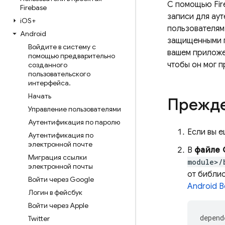
С помощью
Fi
Firebase
записи для ау
i
OS+
пользователям
Android
защищенными п
Войдите в систему с
вашем приложе
помощью предварительно
чтобы он мог 
созданного
пользовательского
интерфейса
.
Начать
Прежде
Управление пользователями
Аутентификация по паролю
Если вы е
Аутентификация по
электронной почте
В
файле 
Миграция ссылки
module>/
электронной почты
от библи
Войти через Google
Android 
Логин в фейсбук
Войти через Apple
depend
Twitter