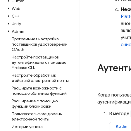
Flutter
Web
Нео
C++
Plat
анон
Unity
вклю
Admin
учит
Программная настройка
поставщиков удостоверений
очис
OAuth
Настройте поставщиков
аутентификации с помощью
Аутент
Firebase CLI
.
Настройте обработчик
действий электронной почты
Расширьте возможности с
помощью облачных функций
Когда пользов
Расширение с помощью
аутентификации
функций блокировки
В методе
Пользовательские домены
электронной почты
Kotlin
Истории успеха