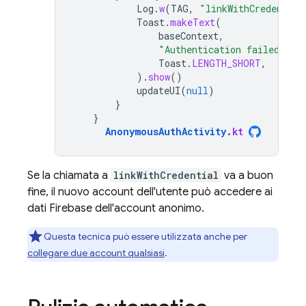
Log
.
w
(
TAG
,
"linkWithCredential
Toast
.
makeText
(
baseContext
,
"Authentication failed."
,
Toast
.
LENGTH_SHORT
,
).
show
()
updateUI
(
null
)
}
}
AnonymousAuthActivity
.
kt
Se la chiamata a
linkWithCredential
va a buon
fine, il nuovo account dell'utente può accedere ai
dati Firebase dell'account anonimo.
Questa tecnica può essere utilizzata anche per
collegare due account qualsiasi
.