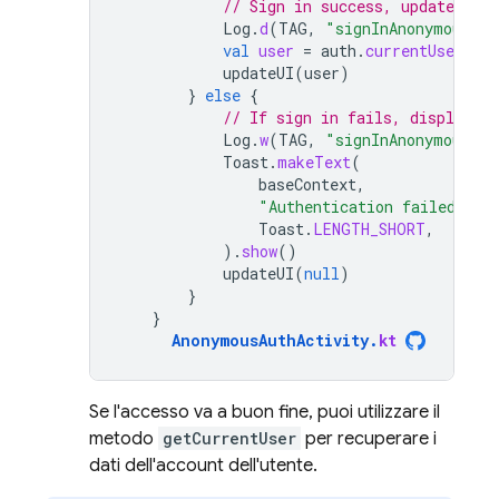
// Sign in success, update UI 
Log
.
d
(
TAG
,
"signInAnonymously:
val
user
=
auth
.
currentUser
updateUI
(
user
)
}
else
{
// If sign in fails, display a
Log
.
w
(
TAG
,
"signInAnonymously:
Toast
.
makeText
(
baseContext
,
"Authentication failed."
,
Toast
.
LENGTH_SHORT
,
).
show
()
updateUI
(
null
)
}
}
AnonymousAuthActivity
.
kt
Se l'accesso va a buon fine, puoi utilizzare il
metodo
getCurrentUser
per recuperare i
dati dell'account dell'utente.