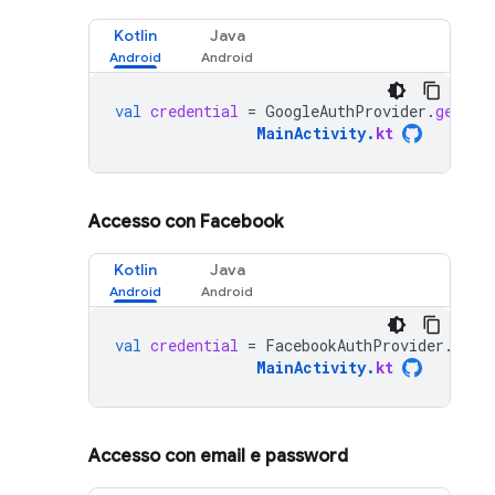
Kotlin
Java
val
credential
=
GoogleAuthProvider
.
getCre
MainActivity
.
kt
Accesso con Facebook
Kotlin
Java
val
credential
=
FacebookAuthProvider
.
getC
MainActivity
.
kt
Accesso con email e password