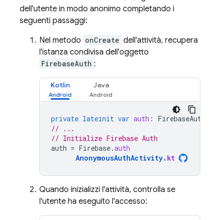
dell'utente in modo anonimo completando i
seguenti passaggi:
Nel metodo
onCreate
dell'attività, recupera
l'istanza condivisa dell'oggetto
FirebaseAuth
:
Kotlin
Java
private
lateinit
var
auth
:
FirebaseAuth
// ...
// Initialize Firebase Auth
auth
=
Firebase
.
auth
AnonymousAuthActivity
.
kt
Quando inizializzi l'attività, controlla se
l'utente ha eseguito l'accesso: