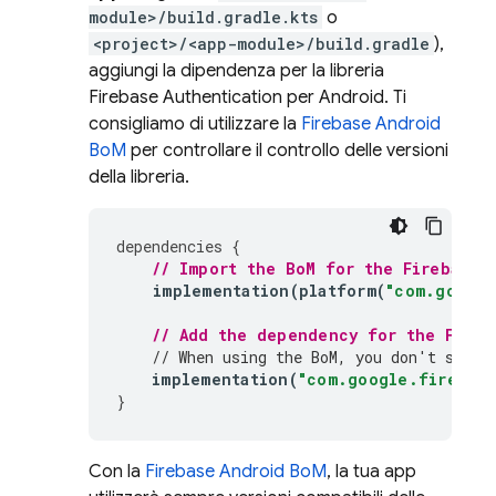
module>/build.gradle.kts
o
<project>/<app-module>/build.gradle
),
aggiungi la dipendenza per la libreria
Firebase Authentication
per Android. Ti
consigliamo di utilizzare la
Firebase Android
BoM
per controllare il controllo delle versioni
della libreria.
dependencies
{
// Import the 
BoM
 for the Firebase 
implementation
(
platform
(
"com.google
// Add the dependency for the 
Fireb
// When using the 
BoM
, you don't speci
implementation
(
"com.google.firebase
}
Con la
Firebase Android BoM
, la tua app