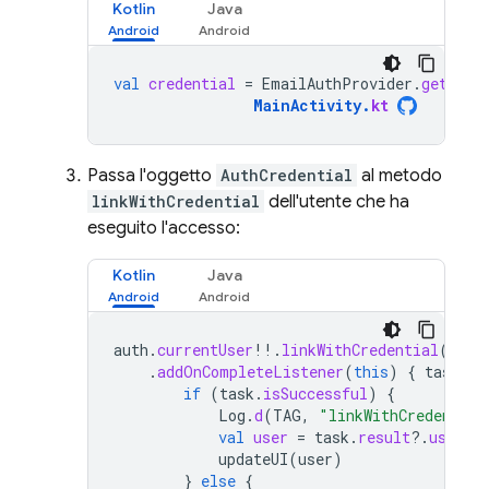
Kotlin
Java
val
credential
=
EmailAuthProvider
.
getCred
MainActivity
.
kt
Passa l'oggetto
AuthCredential
al metodo
linkWithCredential
dell'utente che ha
eseguito l'accesso:
Kotlin
Java
auth
.
currentUser
!!
.
linkWithCredential
(
cred
.
addOnCompleteListener
(
this
)
{
task
-
if
(
task
.
isSuccessful
)
{
Log
.
d
(
TAG
,
"linkWithCredential
val
user
=
task
.
result
?.
user
updateUI
(
user
)
}
else
{