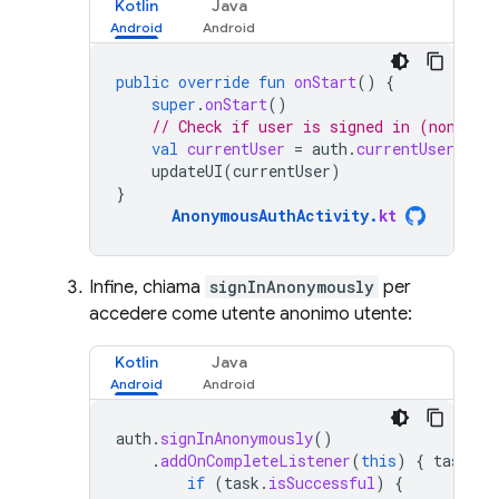
Kotlin
Java
public
override
fun
onStart
()
{
super
.
onStart
()
// Check if user is signed in (non-nul
val
currentUser
=
auth
.
currentUser
updateUI
(
currentUser
)
}
AnonymousAuthActivity
.
kt
Infine, chiama
signInAnonymously
per
accedere come utente anonimo utente:
Kotlin
Java
auth
.
signInAnonymously
()
.
addOnCompleteListener
(
this
)
{
task
-
if
(
task
.
isSuccessful
)
{