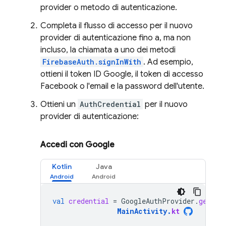
provider o metodo di autenticazione.
Completa il flusso di accesso per il nuovo
provider di autenticazione fino a, ma non
incluso, la chiamata a uno dei metodi
FirebaseAuth.signInWith
. Ad esempio,
ottieni il token ID Google, il token di accesso
Facebook o l'email e la password dell'utente.
Ottieni un
AuthCredential
per il nuovo
provider di autenticazione:
Accedi con Google
Kotlin
Java
val
credential
=
GoogleAuthProvider
.
getCre
MainActivity
.
kt