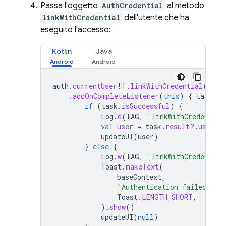
Passa l'oggetto
AuthCredential
al metodo
linkWithCredential
dell'utente che ha
eseguito l'accesso:
Kotlin
Java
auth
.
currentUser
!!
.
linkWithCredential
(
cred
.
addOnCompleteListener
(
this
)
{
task
-
if
(
task
.
isSuccessful
)
{
Log
.
d
(
TAG
,
"linkWithCredential
val
user
=
task
.
result
?.
user
updateUI
(
user
)
}
else
{
Log
.
w
(
TAG
,
"linkWithCredential
Toast
.
makeText
(
baseContext
,
"Authentication failed."
,
Toast
.
LENGTH_SHORT
,
).
show
()
updateUI
(
null
)