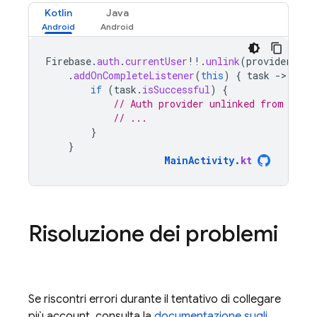
Kotlin
Java
Firebase
.
auth
.
currentUser
!!
.
unlink
(
providerId
)
.
addOnCompleteListener
(
this
)
{
task
-
if
(
task
.
isSuccessful
)
{
// Auth provider unlinked from acco
// ...
}
}
MainActivity
.
kt
Risoluzione dei problemi
Se riscontri errori durante il tentativo di collegare
più account, consulta la
documentazione sugli