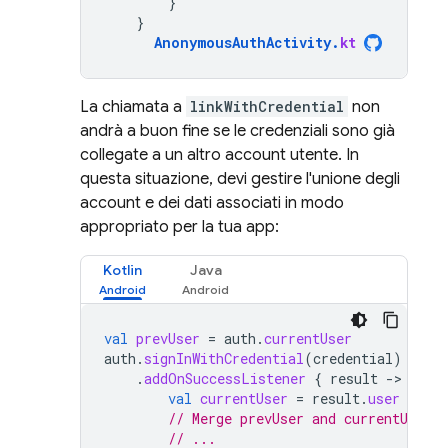
}
}
AnonymousAuthActivity
.
kt
La chiamata a
linkWithCredential
non
andrà a buon fine se le credenziali sono già
collegate a un altro account utente. In
questa situazione, devi gestire l'unione degli
account e dei dati associati in modo
appropriato per la tua app:
Kotlin
Java
val
prevUser
=
auth
.
currentUser
auth
.
signInWithCredential
(
credential
)
.
addOnSuccessListener
{
result
-
val
currentUser
=
result
.
user
// Merge prevUser and currentUser a
// ...