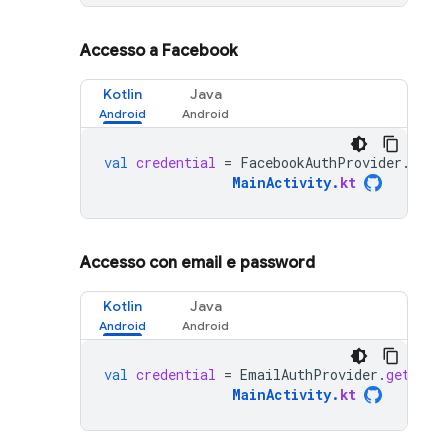
Accesso a Facebook
Kotlin
Java
val
credential
=
FacebookAuthProvider
.
getC
MainActivity
.
kt
Accesso con email e password
Kotlin
Java
val
credential
=
EmailAuthProvider
.
getCred
MainActivity
.
kt