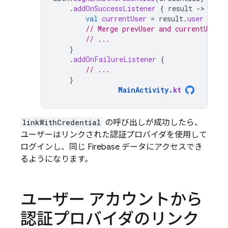
.
addOnSuccessListener
{
result
-
val
currentUser
=
result
.
user
// Merge prevUser and currentUser a
// ...
}
.
addOnFailureListener
{
// ...
}
MainActivity
.
kt
linkWithCredential
の呼び出しが成功したら、
ユーザーはリンクされた認証プロバイダを使用して
ログインし、同じ Firebase データにアクセスでき
るようになります。
ユーザー アカウントから
認証プロバイダのリンク