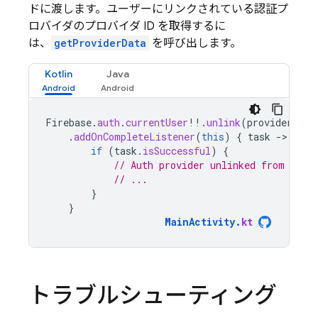
ドに渡します。ユーザーにリンクされている認証プ
ロバイダのプロバイダ ID を取得するに
は、
getProviderData
を呼び出します。
Kotlin
Java
Firebase
.
auth
.
currentUser
!!
.
unlink
(
providerId
)
.
addOnCompleteListener
(
this
)
{
task
-
if
(
task
.
isSuccessful
)
{
// Auth provider unlinked from acco
// ...
}
}
MainActivity
.
kt
トラブルシューティング