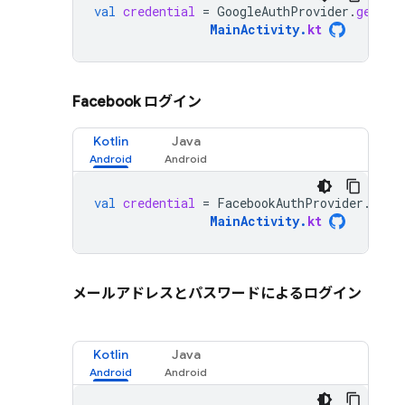
val
credential
=
GoogleAuthProvider
.
getCre
MainActivity
.
kt
Facebook ログイン
Kotlin
Java
val
credential
=
FacebookAuthProvider
.
getC
MainActivity
.
kt
メールアドレスとパスワードによるログイン
Kotlin
Java