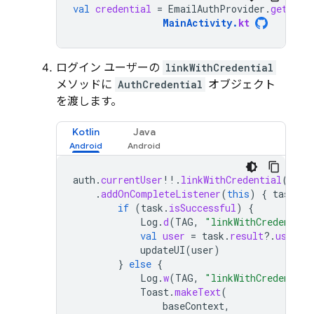
val
credential
=
EmailAuthProvider
.
getCred
MainActivity
.
kt
ログイン ユーザーの
linkWithCredential
メソッドに
AuthCredential
オブジェクト
を渡します。
Kotlin
Java
auth
.
currentUser
!!
.
linkWithCredential
(
cred
.
addOnCompleteListener
(
this
)
{
task
-
if
(
task
.
isSuccessful
)
{
Log
.
d
(
TAG
,
"linkWithCredential
val
user
=
task
.
result
?.
user
updateUI
(
user
)
}
else
{
Log
.
w
(
TAG
,
"linkWithCredential
Toast
.
makeText
(
baseContext
,