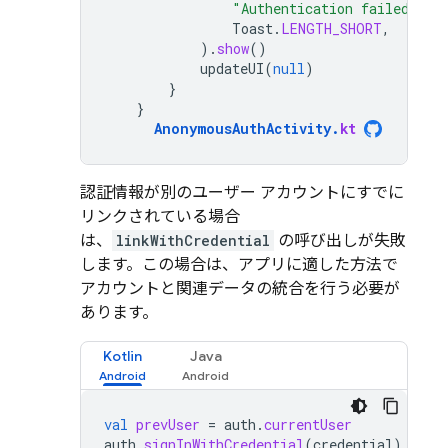
"Authentication failed."
,
Toast
.
LENGTH_SHORT
,
).
show
()
updateUI
(
null
)
}
}
AnonymousAuthActivity
.
kt
認証情報が別のユーザー アカウントにすでに
リンクされている場合
は、
linkWithCredential
の呼び出しが失敗
します。この場合は、アプリに適した方法で
アカウントと関連データの統合を行う必要が
あります。
Kotlin
Java
val
prevUser
=
auth
.
currentUser
auth
.
signInWithCredential
(
credential
)