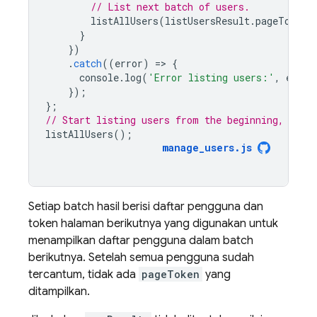
// List next batch of users.
listAllUsers
(
listUsersResult
.
pageToken
)
}
})
.
catch
((
error
)
=
>
{
console
.
log
(
'Error listing users:'
,
error
});
};
// Start listing users from the beginning, 1000
listAllUsers
();
manage_users
.
js
Setiap batch hasil berisi daftar pengguna dan
token halaman berikutnya yang digunakan untuk
menampilkan daftar pengguna dalam batch
berikutnya. Setelah semua pengguna sudah
tercantum, tidak ada
pageToken
yang
ditampilkan.