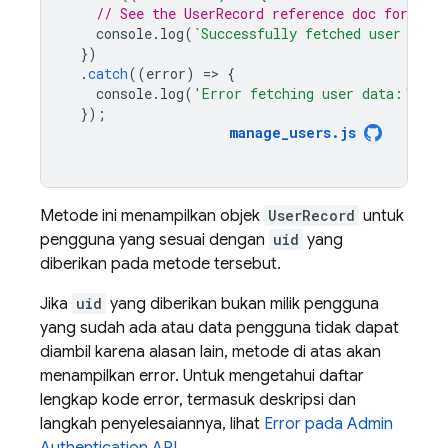
// See the UserRecord reference doc for the 
console
.
log
(
`Successfully fetched user data
})
.
catch
((
error
)
=
>
{
console
.
log
(
'Error fetching user data:'
,
er
});
manage_users
.
js
Metode ini menampilkan objek
UserRecord
untuk
pengguna yang sesuai dengan
uid
yang
diberikan pada metode tersebut.
Jika
uid
yang diberikan bukan milik pengguna
yang sudah ada atau data pengguna tidak dapat
diambil karena alasan lain, metode di atas akan
menampilkan error. Untuk mengetahui daftar
lengkap kode error, termasuk deskripsi dan
langkah penyelesaiannya, lihat
Error pada Admin