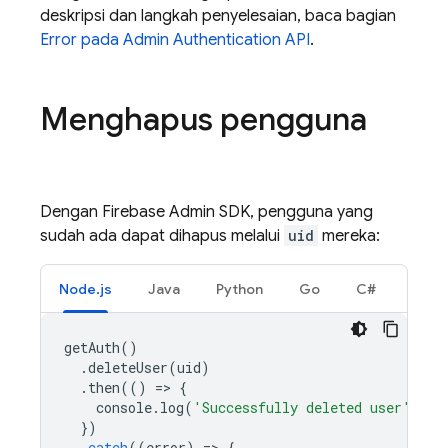
deskripsi dan langkah penyelesaian, baca bagian
Error pada Admin
Authentication
API
.
Menghapus pengguna
Dengan Firebase Admin SDK, pengguna yang
sudah ada dapat dihapus melalui
uid
mereka:
Node.js
Java
Python
Go
C#
getAuth
()
.
deleteUser
(
uid
)
.
then
(()
=
>
{
console
.
log
(
'Successfully deleted user'
);
})
.
catch
((
error
)
=
>
{