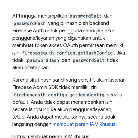
API ini juga menampilkan
passwordSalt
dan
passwordHash
yang di-hash oleh backend
Firebase Auth untuk pengguna sandi jika akun
pengguna/layanan yang digunakan untuk
membuat token akses OAuth permintaan memiliki
izin
firebaseauth.configs.getHashConfig
. Jika
tidak,
passwordHash
dan
passwordSalt
tidak
akan ditetapkan.
Karena sifat hash sandi yang sensitif, akun layanan
Firebase Admin SDK tidak memiliki izin
firebaseauth.configs.getHashConfig
secara
default. Anda tidak dapat menambahkan izin
secara langsung ke akun pengguna/layanan,
tetapi Anda dapat melakukannya secara tidak
langsung dengan
membuat peran IAM khusus
.
Untuk membuat peran IAM khusus: