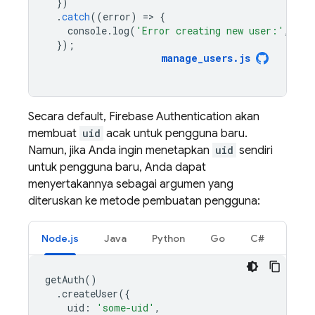
})
.
catch
((
error
)
=
>
{
console
.
log
(
'Error creating new user:'
,
err
});
manage_users
.
js
Secara default,
Firebase Authentication
akan
membuat
uid
acak untuk pengguna baru.
Namun, jika Anda ingin menetapkan
uid
sendiri
untuk pengguna baru, Anda dapat
menyertakannya sebagai argumen yang
diteruskan ke metode pembuatan pengguna:
Node.js
Java
Python
Go
C#
getAuth
()
.
createUser
({
uid
:
'some-uid'
,