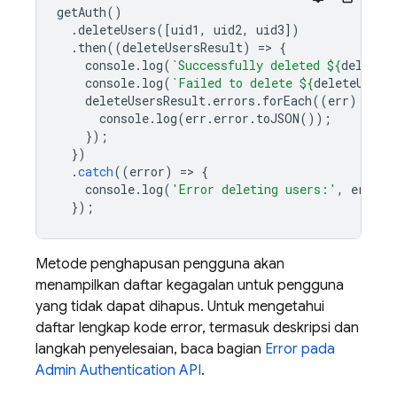
getAuth
()
.
deleteUsers
([
uid1
,
uid2
,
uid3
])
.
then
((
deleteUsersResult
)
=
>
{
console
.
log
(
`Successfully deleted 
${
deleteU
console
.
log
(
`Failed to delete 
${
deleteUsers
deleteUsersResult
.
errors
.
forEach
((
err
)
=
>
{
console
.
log
(
err
.
error
.
toJSON
());
});
})
.
catch
((
error
)
=
>
{
console
.
log
(
'Error deleting users:'
,
error
)
});
Metode penghapusan pengguna akan
menampilkan daftar kegagalan untuk pengguna
yang tidak dapat dihapus. Untuk mengetahui
daftar lengkap kode error, termasuk deskripsi dan
langkah penyelesaian, baca bagian
Error pada
Admin
Authentication
API
.