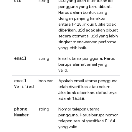
uid
uid
string
yang akan ditentukan ke
pengguna yang baru dibuat.
Harus dalam bentuk string
dengan panjang karakter
antara 1-128, inklusif. Jika tidak
uid
diberikan,
acak akan dibuat
uid
secara otomatis.
yang lebih
singkat menawarkan performa
yang lebih baik.
email
string
Email utama pengguna. Harus
berupa alamat email yang
valid.
email
boolean
Apakah email utama pengguna
Verified
telah diverifikasi atau belum.
Jika tidak diberikan, defaultnya
false
adalah
.
phone
string
Nomor telepon utama
Number
pengguna. Harus berupa nomor
telepon sesuai spesifikasi E.164
yang valid.