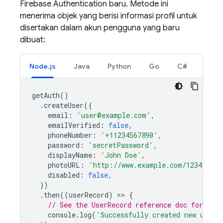
Firebase Authentication
baru. Metode ini
menerima objek yang berisi informasi profil untuk
disertakan dalam akun pengguna yang baru
dibuat:
Node.js
Java
Python
Go
C#
getAuth
()
.
createUser
({
email
:
'user@example.com'
,
emailVerified
:
false
,
phoneNumber
:
'+11234567890'
,
password
:
'secretPassword'
,
displayName
:
'John Doe'
,
photoURL
:
'http://www.example.com/12345678/
disabled
:
false
,
})
.
then
((
userRecord
)
=
>
{
// See the UserRecord reference doc for the 
console
.
log
(
'Successfully created new user: