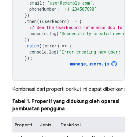
email
:
'user@example.com'
,
phoneNumber
:
'+11234567890'
,
})
.
then
((
userRecord
)
=
>
{
// See the UserRecord reference doc for the 
console
.
log
(
'Successfully created new user:
})
.
catch
((
error
)
=
>
{
console
.
log
(
'Error creating new user:'
,
err
});
manage_users
.
js
Kombinasi dari properti berikut ini dapat diberikan:
Tabel 1. Properti yang didukung oleh operasi
pembuatan pengguna
Properti
Jenis
Deskripsi