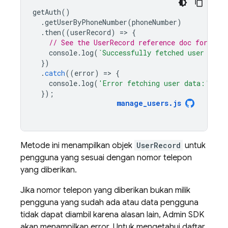
getAuth
()
.
getUserByPhoneNumber
(
phoneNumber
)
.
then
((
userRecord
)
=
>
{
// See the UserRecord reference doc for the 
console
.
log
(
`Successfully fetched user data
})
.
catch
((
error
)
=
>
{
console
.
log
(
'Error fetching user data:'
,
er
});
manage_users
.
js
Metode ini menampilkan objek
UserRecord
untuk
pengguna yang sesuai dengan nomor telepon
yang diberikan.
Jika nomor telepon yang diberikan bukan milik
pengguna yang sudah ada atau data pengguna
tidak dapat diambil karena alasan lain, Admin SDK
akan menampilkan error. Untuk mengetahui daftar