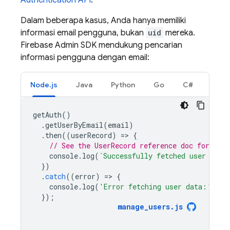
Authentication API
.
Dalam beberapa kasus, Anda hanya memiliki
informasi email pengguna, bukan
uid
mereka.
Firebase Admin SDK mendukung pencarian
informasi pengguna dengan email:
Node.js
Java
Python
Go
C#
getAuth
()
.
getUserByEmail
(
email
)
.
then
((
userRecord
)
=
>
{
// See the UserRecord reference doc for the 
console
.
log
(
`Successfully fetched user data
})
.
catch
((
error
)
=
>
{
console
.
log
(
'Error fetching user data:'
,
er
});
manage_users
.
js