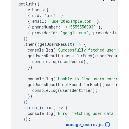
getAuth
()
.
getUsers
([
{
uid
:
'uid1'
},
{
email
:
'user2@example.com'
},
{
phoneNumber
:
'+15555550003'
},
{
providerId
:
'google.com'
,
providerUid
:
'g
])
.
then
((
getUsersResult
)
=
>
{
console
.
log
(
'Successfully fetched user data
getUsersResult
.
users
.
forEach
((
userRecord
)
=
console
.
log
(
userRecord
);
});
console
.
log
(
'Unable to find users correspon
getUsersResult
.
notFound
.
forEach
((
userIdenti
console
.
log
(
userIdentifier
);
});
})
.
catch
((
error
)
=
>
{
console
.
log
(
'Error fetching user data:'
,
er
});
manage_users
.
js