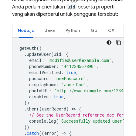
Anda perlu menentukan
uid
beserta properti
yang akan diperbarui untuk pengguna tersebut:
Node.js
Java
Python
Go
C#
getAuth
()
.
updateUser
(
uid
,
{
email
:
'modifiedUser@example.com'
,
phoneNumber
:
'+11234567890'
,
emailVerified
:
true
,
password
:
'newPassword'
,
displayName
:
'Jane Doe'
,
photoURL
:
'http://www.example.com/12345678/
disabled
:
true
,
})
.
then
((
userRecord
)
=
>
{
// See the UserRecord reference doc for the 
console
.
log
(
'Successfully updated user'
,
us
})
.
catch
((
error
)
=
>
{