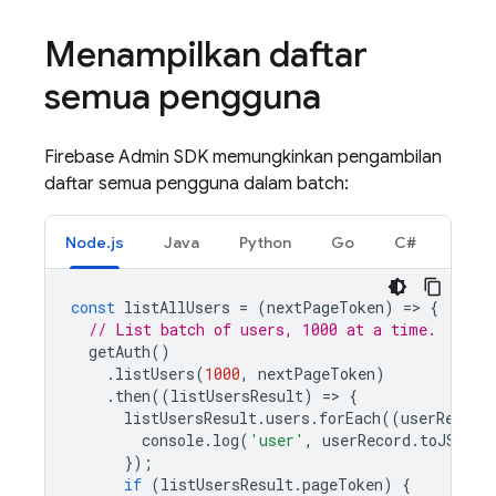
Menampilkan daftar
semua pengguna
Firebase Admin SDK memungkinkan pengambilan
daftar semua pengguna dalam batch:
Node.js
Java
Python
Go
C#
const
listAllUsers
=
(
nextPageToken
)
=
>
{
// List batch of users, 1000 at a time.
getAuth
()
.
listUsers
(
1000
,
nextPageToken
)
.
then
((
listUsersResult
)
=
>
{
listUsersResult
.
users
.
forEach
((
userRecord
console
.
log
(
'user'
,
userRecord
.
toJSON
()
});
if
(
listUsersResult
.
pageToken
)
{