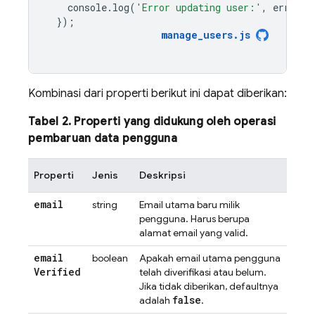
console
.
log
(
'Error updating user:'
,
error
);
});
manage_users
.
js
Kombinasi dari properti berikut ini dapat diberikan:
Tabel 2. Properti yang didukung oleh operasi
pembaruan data pengguna
Properti
Jenis
Deskripsi
email
string
Email utama baru milik
pengguna. Harus berupa
alamat email yang valid.
email
boolean
Apakah email utama pengguna
Verified
telah diverifikasi atau belum.
Jika tidak diberikan, defaultnya
false
adalah
.