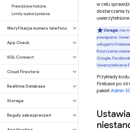
w celu sprawdz
Prawdziwe historie
dostarczania t
Limity wykorzystania
uwierzytelnione
Weryfikacja numeru telefonu
Uwaga:
nie m
powiązane. Uwierz
App Check
usługami Firebase
Roszczenia niesta
SQL Connect
Google, Facebook,
Uwierzytelnianie
Cloud Firestore
Przykłady kodu 
Firebase po str
Realtime Database
pakiet
Admin S
Storage
Ustawia
Reguły zabezpieczeń
niestan
App Hosting