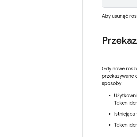
Aby usunąć ros
Przekaz
Gdy nowe roszc
przekazywane do
sposoby:
Użytkowni
Token ide
Istniejąc
Token ide