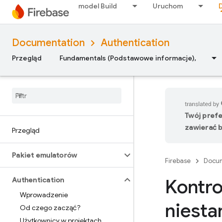
model Build
Uruchom
Documentation
Authentication
Przegląd
Fundamentals (Podstawowe informacje),
Twój pref
zawierać b
Przegląd
Pakiet emulatorów
Firebase
Docum
Kontro
Authentication
Wprowadzenie
niesta
Od czego zacząć?
Użytkownicy w projektach