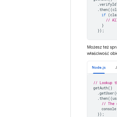
.
verifyId
.
then
((
cl
if
(
cla
// Al
}
});
Możesz też spr
właściwość obi
Node.js
// Lookup t
getAuth
()
.
getUser
(
.
then
((
us
// The 
console
});