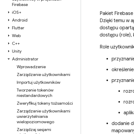
Firebase
i
OS+
Pakiet Firebas
Android
Dzięki temu w a
dostępu opartą
Flutter
dostępu (role),
Web
C++
Role użytkowni
Unity
przyznani
Administrator
Wprowadzenie
określenie
Zarządzanie użytkownikami
przyznani
Importuj użytkowników
Tworzenie tokenów
rozr
niestandardowych
rozr
Zweryfikuj tokeny tożsamości
Zarządzanie użytkownikami
aplik
uwierzytelniania
wielopoziomowego
dodanie d
Zarządzaj sesjami
mapowany 