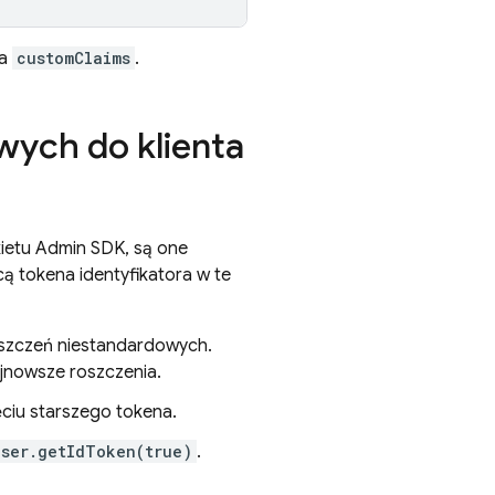
la
customClaims
.
wych do klienta
ietu Admin SDK, są one
ą tokena identyfikatora w te
oszczeń niestandardowych.
jnowsze roszczenia.
ęciu starszego tokena.
User.getIdToken(true)
.