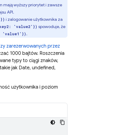
m mają wyższy priorytet i zawsze
jsu API.
i zalogowanie użytkownika za
'})
spowoduje, że
key2: 'value2'})
.
 'value1'})
czy zarezerwowanych przez
czać 1000 bajtów. Roszczenia
wane typy to ciągi znaków,
 takie jak Date, undefined,
mość użytkownika i poziom