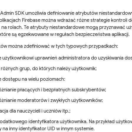
e Admin SDK umożliwia definiowanie atrybutów niestandardo
plikacjach Firebase można wdrażać różne strategie kontroli 
 na rolach. Te atrybuty niestandardowe mogą przyznawać u
 które są egzekwowane w regułach bezpieczeństwa aplikacji.
ków można zdefiniować w tych typowych przypadkach:
e użytkownikowi uprawnień administratora do uzyskiwania do
 różnych grup, do których należy użytkownik;
e dostępu na wielu poziomach:
óżnianie płacących i bezpłatnych subskrybentów;
óżnianie moderatorów i zwykłych użytkowników;
acja dla nauczycieli i uczniów itp.;
odatkowego identyfikatora użytkownika. Na przykład użytko
na inny identyfikator UID w innym systemie.