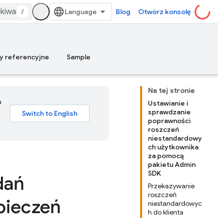
/
Blog
Otwórz konsolę
y referencyjne
Sample
Na tej stronie
a
Ustawianie i
sprawdzanie
poprawności
roszczeń
niestandardowy
ch użytkownika
za pomocą
pakietu Admin
SDK
dań
Przekazywanie
roszczeń
pieczeń
niestandardowyc
h do klienta