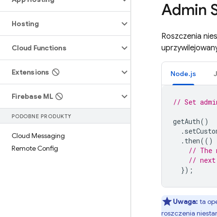
Admin 
Hosting
Roszczenia nie
uprzywilejowan
Cloud Functions
Extensions
Node.js
Firebase ML
// Set admi
PODOBNE PRODUKTY
getAuth
()
.
setCusto
Cloud Messaging
.
then
(()
Remote Config
// The 
// next
});
Uwaga:
ta op
roszczenia niest