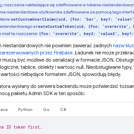
o
, roszczenia nakładające się zdefiniowane w tokenie niestandardowy
nia niestandardowe użytkownika zdefiniowane za pomocą tego interfe
ołanie
setCustomUserClaims(uid, {foo: 'bar', key1: 'value1
iestandardowego
createCustomToken(uid, {foo: 'overwrite', 
 miał te roszczenia:
{foo: 'overwrite', key2: 'value2', key1:
ń niestandardowych nie powinien zawierać żadnych
nazw klu
zarezerwowanych przez Firebase
. Ładunek nie może przekra
muszą być możliwe do serializacji w formacie JSON. Obsługi
 logiczne, tablice, obiekty i wartość null. Nieobsługiwane typy,
ne wartości niebędące formatem JSON, spowodują błędy.
katora wysłany do serwera backendu może potwierdzić tożsa
ocą pakietu Admin SDK w ten sposób:
Java
Python
Go
C#
he ID token first.