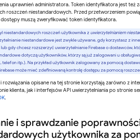
enia uprawnień administratora. Token identyfikatora jest te
ych roszczeń niestandardowych. Przed przetworzeniem powi
 dostępy muszą zweryfikować token identyfikatora.
yl niestandardowych roszczeń użytkownika z
uwierzytelnianiem nies
ytelnianie niestandardowe jest zwykle używane, gdy korzystasz z inne
 lub gdy chcesz rozszerzyć uwierzytelnianie Firebase o dostawców, któr
ndardowe dotyczą użytkowników, którzy są już zalogowani u obsługiw
 telefon itp.). Na przykład użytkownik zalogowany za pomocą dostaw
 Firebase może mieć zdefiniowaną kontrolę dostępu za pomocą roszcz
i rozwiązania opisane na tej stronie korzystają zarówno z inte
onie klienta, jak i interfejsów API uwierzytelniania po stronie
DK
.
nie i sprawdzanie poprawnośc
dardowych użytkownika za po