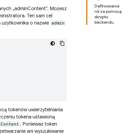
Definiowanie
anych „adminContent”. Możesz
ról za pomocą
inistratora. Ten sam cel
skryptu
backendu
a użytkownika o nazwie
admin
cą tokenów uwierzytelniania
zczeniu tokena ustawioną
nContent
. Ponieważ token
rzetwarzanie ani wyszukiwanie