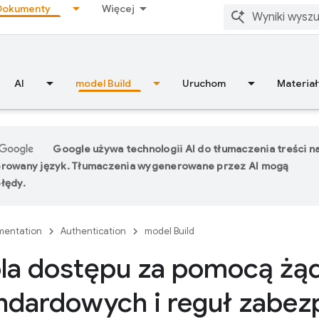
Dokumenty
Więcej
AI
model Build
Uruchom
Materiał
Google używa technologii AI do tłumaczenia treści n
erowany język. Tłumaczenia wygenerowane przez AI mogą
łędy.
entation
Authentication
model Build
la dostępu za pomocą żą
ndardowych i reguł zabez