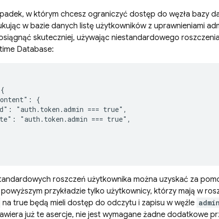
adek, w którym chcesz ograniczyć dostęp do węzła bazy d
ukując w bazie danych listę użytkowników z uprawnieniami adm
osiągnąć skuteczniej, używając niestandardowego roszczeni
ltime Database
:
{

ontent": {

d": "auth.token.admin === true",

te": "auth.token.admin === true",

tandardowych roszczeń użytkownika można uzyskać za pomo
 powyższym przykładzie tylko użytkownicy, którzy mają w ros
na true będą mieli dostęp do odczytu i zapisu w węźle
admi
zawiera już te asercje, nie jest wymagane żadne dodatkowe p