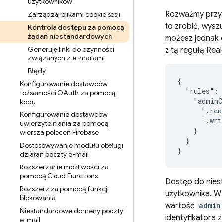
użytkowników
Rozważmy przyp
Zarządzaj plikami cookie sesji
to zrobić, wysz
Kontrola dostępu za pomocą
żądań niestandardowych
możesz jednak 
Generuję linki do czynności
z tą regułą
Rea
związanych z e-mailami
Błędy
{

Konfigurowanie dostawców
  "rules": 
tożsamości OAuth za pomocą
    "adminC
kodu
      ".rea
Konfigurowanie dostawców
      ".wri
uwierzytelniania za pomocą
    }

wiersza poleceń Firebase
  }

Dostosowywanie modułu obsługi
działań poczty e-mail
Rozszerzanie możliwości za
pomocą Cloud Functions
Dostęp do nies
Rozszerz za pomocą funkcji
użytkownika. W
blokowania
wartość
admin
Niestandardowe domeny poczty
identyfikatora 
e-mail