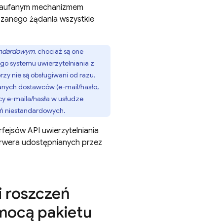
ż zaufanym mechanizmem
ązanego żądania wszystkie
tandardowym
, chociaż są one
go systemu uwierzytelniania z
zy nie są obsługiwani od razu.
anych dostawców (e-mail/hasło,
cy e-maila/hasła w usłudze
eń niestandardowych.
rfejsów API uwierzytelniania
 serwera udostępnianych przez
i roszczeń
mocą pakietu