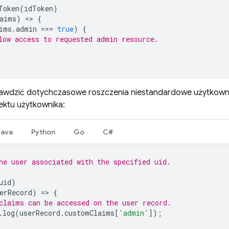
Token
(
idToken
)
aims
)
=
>
{
ims
.
admin
===
true
)
{
low access to requested admin resource.
awdzić dotychczasowe roszczenia niestandardowe użytkownik
ektu użytkownika:
Java
Python
Go
C#
he user associated with the specified uid.
uid
)
erRecord
)
=
>
{
claims can be accessed on the user record.
.
log
(
userRecord
.
customClaims
[
'admin'
]);