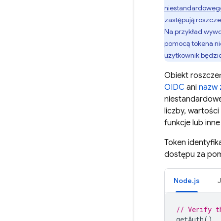
niestandardoweg
zastępują roszcze
Na przykład wyw
pomocą tokena n
użytkownik będzie
Obiekt roszcze
OIDC
ani
nazw 
niestandardowe 
liczby, wartości
funkcje lub in
Token identyfi
dostępu za pom
Node.js
// Verify t
getAuth
()