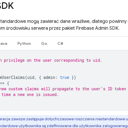
SDK
standardowe mogą zawierać dane wrażliwe, dlatego powinny 
ym środowisku serwera przez pakiet Firebase Admin SDK.
Java
Python
Go
C#
n privilege on the user corresponding to uid.
mUserClaims
(
uid
,
{
admin
:
true
})
=
>
{
new custom claims will propagate to the user's ID token
 time a new one is issued.
eracja zawsze zastępuje dotychczasowe roszczenia niestandardowe uż
andardowe użytkownika są zdefiniowane dla użytkownika zalogowane