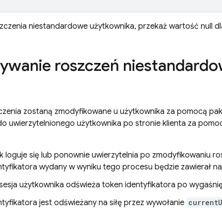
zczenia niestandardowe użytkownika, przekaż wartość null d
ywanie roszczeń niestandardo
zenia zostaną zmodyfikowane u użytkownika za pomocą pak
 uwierzytelnionego użytkownika po stronie klienta za pomoc
k loguje się lub ponownie uwierzytelnia po zmodyfikowaniu r
ntyfikatora wydany w wyniku tego procesu będzie zawierał na
a sesja użytkownika odświeża token identyfikatora po wygaśni
ntyfikatora jest odświeżany na siłę przez wywołanie
current