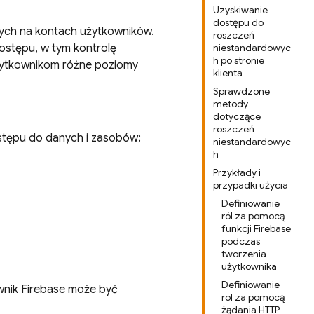
Uzyskiwanie
dostępu do
wych na kontach użytkowników.
roszczeń
dostępu, w tym kontrolę
niestandardowyc
h po stronie
żytkownikom różne poziomy
klienta
Sprawdzone
metody
dotyczące
roszczeń
stępu do danych i zasobów;
niestandardowyc
h
Przykłady i
przypadki użycia
Definiowanie
ról za pomocą
funkcji Firebase
podczas
tworzenia
użytkownika
Definiowanie
wnik Firebase może być
ról za pomocą
żądania HTTP