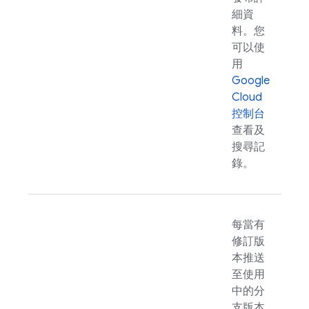
細資
料。您
可以使
用
Google
Cloud
控制台
查看及
搜尋記
錄。
每當有
修訂版
本推送
至使用
中的分
支版本