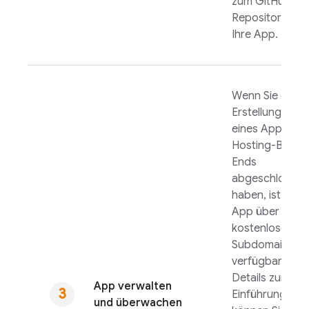
zum GitHub-
Repository für
Ihre App.
Wenn Sie die
Erstellung
eines
App
Hosting
-Back-
Ends
abgeschlossen
haben, ist Ihre
App über die
kostenlose
Subdomain
verfügbar.
Details zur
App verwalten
Einführung
und überwachen