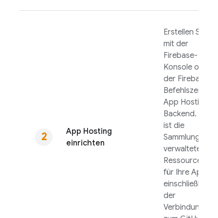
Erstellen Sie
mit der
Firebase
-
Konsole oder
der
Firebase
-
Befehlszeile ein
App Hosting
-
Backend. Dies
ist die
App Hosting
Sammlung
einrichten
verwalteter
Ressourcen
für Ihre App,
einschließlich
der
Verbindung