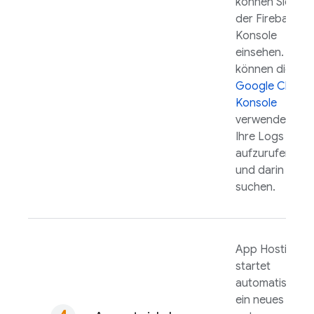
können Sie in
der
Firebase
-
Konsole
einsehen. Sie
können die
Google Cloud
-
Konsole
verwenden, um
Ihre Logs
aufzurufen
und darin zu
suchen.
App Hosting
startet
automatisch
ein neues Roll-