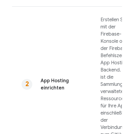
Erstellen Sie
mit der
Firebase
-
Konsole oder
der
Firebase
-
Befehlszeile ein
App Hosting
-
Backend. Dies
ist die
App Hosting
Sammlung
einrichten
verwalteter
Ressourcen
für Ihre App,
einschließlich
der
Verbindung