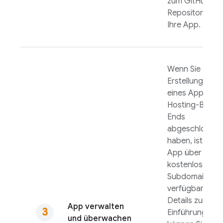
zum GitHub-
Repository für
Ihre App.
Wenn Sie die
Erstellung
eines
App
Hosting
-Back-
Ends
abgeschlossen
haben, ist Ihre
App über die
kostenlose
Subdomain
verfügbar.
Details zur
App verwalten
Einführung
und überwachen