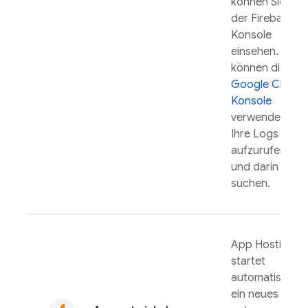
können Sie in
der
Firebase
-
Konsole
einsehen. Sie
können die
Google Cloud
-
Konsole
verwenden, um
Ihre Logs
aufzurufen
und darin zu
suchen.
App Hosting
startet
automatisch
ein neues Roll-