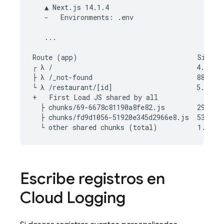
   ▲ Next.js 14.1.4

   -   Environments: .env

   ...

Route (app)                              Size   
┌ λ /                                    4.79 kB
├ λ /_not-found                          882 B  
└ λ /restaurant/[id]                     5.28 kB
+   First Load JS shared by all            84.4 
  ├ chunks/69-6678c81190a8fe82.js        29 kB

  ├ chunks/fd9d1056-51920e345d2966e8.js  53.4 kB
Escribe registros en
Cloud Logging