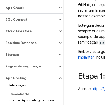
GitHub, começa
App Check
iniciar um lanç
nossos exemplos
SQL Connect
Este guia desc
sempre que um n
Cloud Firestore
exemplo de app
ramificação
ma
Realtime Database
Embora este gu
Storage
implantar
, incl
Regras de segurança
Etapa 1
App Hosting
Introdução
Acesse
https:/
Descoberta
Como o App Hosting funciona