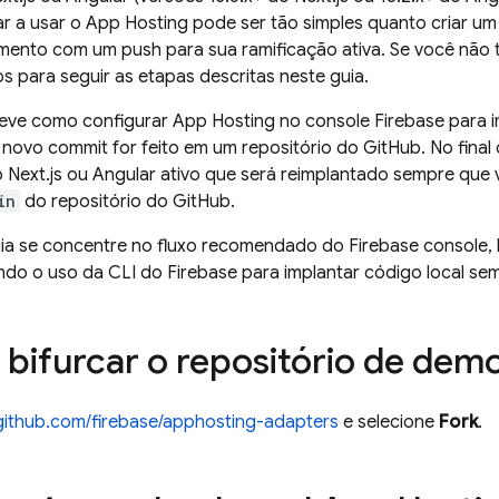
r a usar o
App Hosting
pode ser tão simples quanto criar u
amento com um push para sua ramificação ativa. Se você não 
 para seguir as etapas descritas neste guia.
reve como configurar
App Hosting
no console
Firebase
para i
ovo commit for feito em um repositório do GitHub. No final 
 Next.js ou Angular ativo que será reimplantado sempre que 
in
do repositório do GitHub.
ia se concentre no fluxo recomendado do
Firebase
console,
uindo o uso da CLI do
Firebase
para implantar código local s
: bifurcar o repositório de de
/github.com/firebase/apphosting-adapters
e selecione
Fork
.