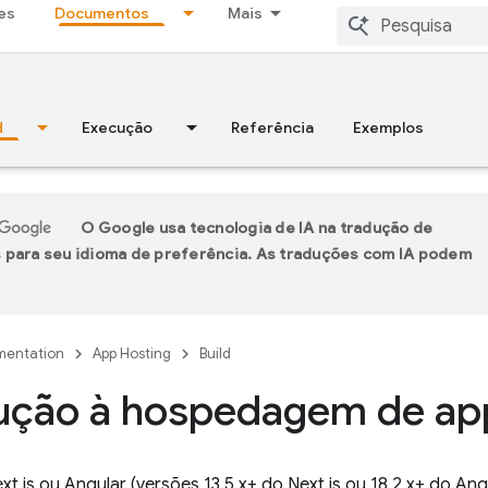
es
Documentos
Mais
d
Execução
Referência
Exemplos
O Google usa tecnologia de IA na tradução de
 para seu idioma de preferência. As traduções com IA podem
entation
App Hosting
Build
dução à hospedagem de ap
.js ou Angular (versões 13.5.x+ do Next.js ou 18.2.x+ do Ang