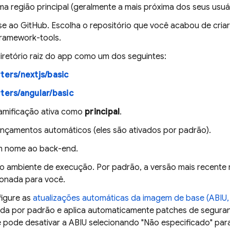
a região principal (geralmente a mais próxima dos seus usuár
e ao GitHub. Escolha o repositório que você acabou de criar
framework-tools.
diretório raiz do app como um dos seguintes:
rters/nextjs/basic
rters/angular/basic
ramificação ativa como
principal
.
lançamentos automáticos (eles são ativados por padrão).
m nome ao back-end.
 o ambiente de execução. Por padrão, a versão mais recent
ionada para você.
igure as
atualizações automáticas da imagem de base (ABIU, n
ada por padrão e aplica automaticamente patches de segura
 pode desativar a ABIU selecionando "Não especificado" par