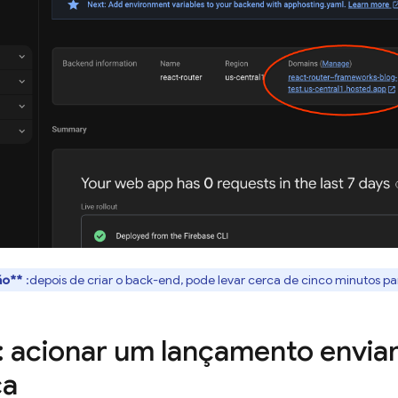
ão**
:depois de criar o back-end, pode levar cerca de cinco minutos pa
: acionar um lançamento envi
ça