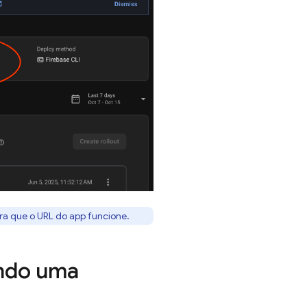
ra que o URL do app funcione.
ando uma