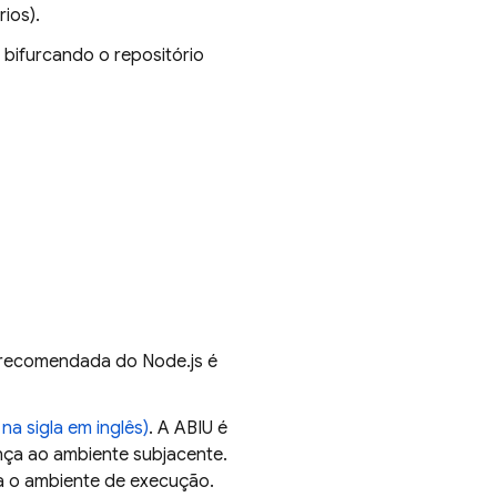
ios).
 bifurcando o repositório
e recomendada do Node.js é
a sigla em inglês)
. A ABIU é
nça ao ambiente subjacente.
a o ambiente de execução.