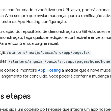
ack-end for criado e você tiver um URL ativo, poderá aciona
da Web sempre que enviar mudanças para a ramificação ativa
m teste da
App Hosting
configuração:
furcação do repositório de demonstração do GitHub, acesse a
monstração, faça qualquer edição reconhecível e envie a mu
 Para encontrar sua página inicial:
.js
:
/starters/nextjs/basic/src/app/page.tsx
lar
:
/starters/angular/basic/src/app/pages/home/home
se
console, monitore
App Hosting
à medida que a nova mudan
lançamento for concluído, você poderá conferir a mudança na
s etapas
-se: siga um codelab do Firebase que integra um app hos