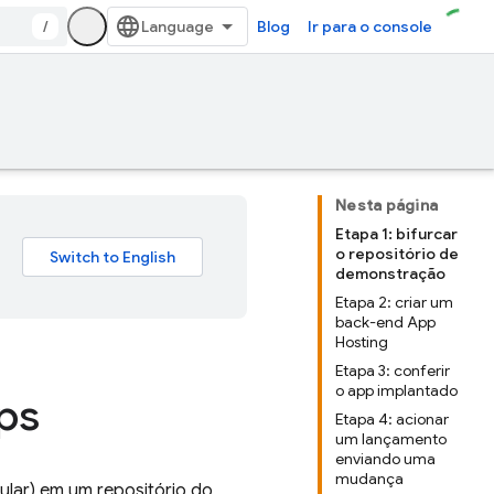
/
Blog
Ir para o console
Nesta página
Etapa 1: bifurcar
o repositório de
demonstração
Etapa 2: criar um
back-end App
Hosting
Etapa 3: conferir
o app implantado
ps
Etapa 4: acionar
um lançamento
enviando uma
mudança
ular) em um repositório do