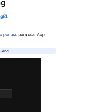
ng
ng
.
o por uso
para usar
App
k-end
.