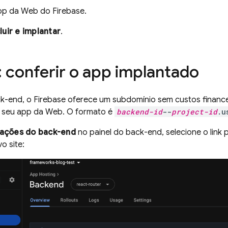
pp da Web do Firebase.
uir e implantar
.
: conferir o app implantado
k-end, o Firebase oferece um subdomínio sem custos financei
 seu app da Web. O formato é
backend-id
--
project-id
.u
ações do back-end
no painel do back-end, selecione o link 
o site: