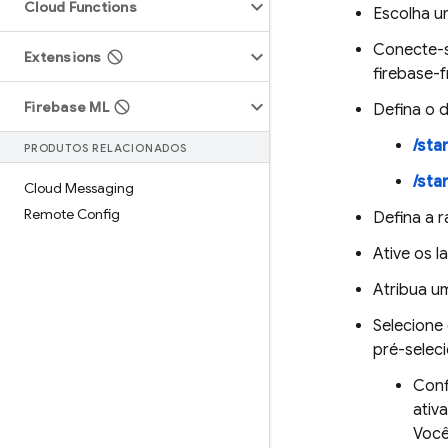
Cloud Functions
Escolha um
Conecte-s
Extensions
firebase-
Firebase ML
Defina o 
/sta
PRODUTOS RELACIONADOS
/sta
Cloud Messaging
Remote Config
Defina a 
Ative os 
Atribua u
Selecione
pré-selec
Conf
ativ
Você