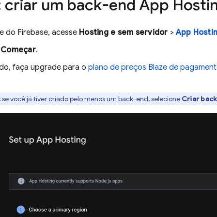
: criar um back-end
App Hosti
le do
Firebase
, acesse
Hosting e sem servidor
>
App Hosti
m
Começar
.
tado, faça upgrade para o
plano de preços Blaze de pagament
:
se você já tiver criado pelo menos um back-end, selecione
Criar bac