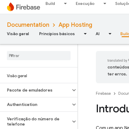
Build
Execução
Soluçõ
Documentation
App Hosting
Visão geral
Princípios básicos
AI
Buil
conteúdos
ter erros.
Visão geral
Pacote de emuladores
Firebase
Docum
Intro
Authentication
Verificação do número de
telefone
Com um app Next