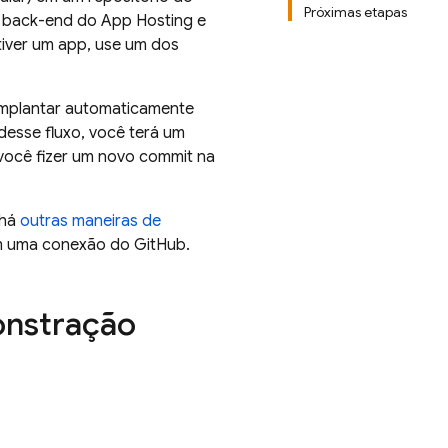
Próximas etapas
m back-end do
App Hosting
e
tiver um app, use um dos
mplantar automaticamente
desse fluxo, você terá um
você fizer um novo commit na
 há
outras maneiras de
em uma conexão do GitHub.
monstração