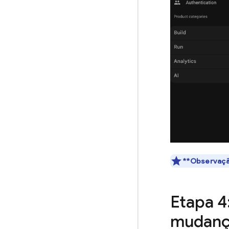
**Observaç
Etapa 4
mudan