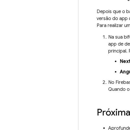
Depois que o b
versão do app 
Para realizar u
Na sua bi
app de de
principal.
Next
Angu
No
Fireba
Quando o 
Próxima
Aprofunde