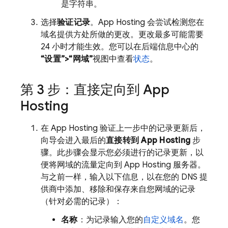
是字符串。
选择
验证记录
。
App Hosting
会尝试检测您在
域名提供方处所做的更改。更改最多可能需要
24 小时才能生效。您可以在后端信息中心的
“设置”>“网域”
视图中查看
状态
。
第 3 步：直接定向到
App
Hosting
在
App Hosting
验证上一步中的记录更新后，
向导会进入最后的
直接转到
App Hosting
步
骤。此步骤会显示您必须进行的记录更新，以
便将网域的流量定向到
App Hosting
服务器。
与之前一样，输入以下信息，以在您的 DNS 提
供商中添加、移除和保存来自您网域的记录
（针对必需的记录）：
名称
：为记录输入您的
自定义域名
。您