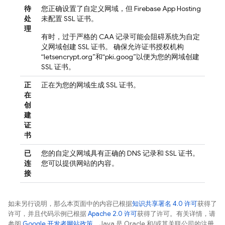
待
您正确设置了自定义网域，但
Firebase App Hosting
处
未配置 SSL 证书。
理
有时，过于严格的 CAA 记录可能会阻碍系统为自定
义网域创建 SSL 证书。 确保允许证书授权机构
“letsencrypt.org”和“pki.goog”以便为您的网域创建
SSL 证书。
正
正在为您的网域生成 SSL 证书。
在
创
建
证
书
已
您的自定义网域具有正确的 DNS 记录和 SSL 证书。
连
您可以提供网站的内容。
接
如未另行说明，那么本页面中的内容已根据
知识共享署名 4.0 许可
获得了
许可，并且代码示例已根据
Apache 2.0 许可
获得了许可。有关详情，请
参阅
Google 开发者网站政策
。Java 是 Oracle 和/或其关联公司的注册