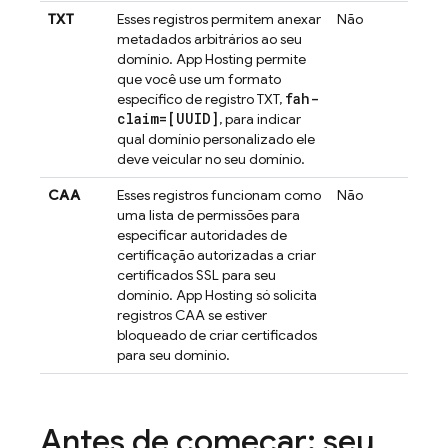
TXT
Esses registros permitem anexar
Não
metadados arbitrários ao seu
domínio.
App Hosting
permite
que você use um formato
fah-
específico de registro TXT,
claim=[UUID]
, para indicar
qual domínio personalizado ele
deve veicular no seu domínio.
CAA
Esses registros funcionam como
Não
uma lista de permissões para
especificar autoridades de
certificação autorizadas a criar
certificados SSL para seu
domínio.
App Hosting
só solicita
registros CAA se estiver
bloqueado de criar certificados
para seu domínio.
Antes de começar: seu