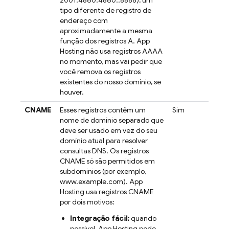
2001:4860:4860::8888), um
tipo diferente de registro de
endereço com
aproximadamente a mesma
função dos registros A.
App
Hosting
não usa registros AAAA
no momento, mas vai pedir que
você remova os registros
existentes do nosso domínio, se
houver.
CNAME
Esses registros contêm um
Sim
nome de domínio separado que
deve ser usado em vez do seu
domínio atual para resolver
consultas DNS. Os registros
CNAME só são permitidos em
subdomínios (por exemplo,
www.example.com).
App
Hosting
usa registros CNAME
por dois motivos:
Integração fácil:
quando
possível,
App Hosting
pede