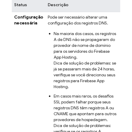
Status
Descrição
Configuração
Pode ser necessário alterar uma
necessária
configuração dos registros DNS.
Na maioria dos casos, os registros
A de DNS não se propagaram do
provedor de nome de domínio
para os servidores do
Firebase
App Hosting
.
Dica de solução de problemas: se
já se passaram mais de 24 horas,
verifique se você direcionou seus
registros para
Firebase App
Hosting
.
Em casos mais raros, os desafios
SSL podem falhar porque seus
registros DNS têm registros A ou
CNAME que apontam para outros
provedores de hospedagem.
Dica de solução de problemas:
verifique se os registros A