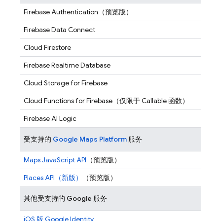
Firebase Authentication
（预览版）
Firebase Data Connect
Cloud Firestore
Firebase Realtime Database
Cloud Storage for Firebase
Cloud Functions for Firebase
（仅限于 Callable 函数）
Firebase AI Logic
受支持的
Google Maps Platform
服务
Maps JavaScript API
（预览版）
Places API（新版）
（预览版）
其他受支持的 Google 服务
iOS 版 Google Identity