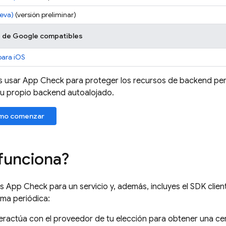
ueva)
(versión preliminar)
s de Google compatibles
para iOS
s usar
App Check
para proteger los recursos de backend pe
u propio backend autoalojado.
mo comenzar
funciona?
as
App Check
para un servicio y, además, incluyes el SDK clien
rma periódica:
eractúa con el proveedor de tu elección para obtener una cert