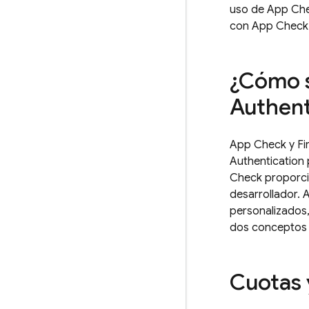
uso de
App Ch
con
App Check
¿Cómo s
Authent
App Check
y
Fi
Authentication
Check
proporcio
desarrollador.
personalizados,
dos conceptos f
Cuotas y