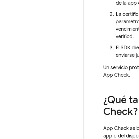
de la app 
La certifi
parámetro
vencimient
verificó.
El SDK cli
enviarse j
Un servicio pro
App Check
.
¿Qué ta
Check
?
App Check
se b
app o del dispo