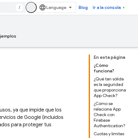
/
Blog
Ir a la consola
jemplos
En esta página
¿Cómo
funciona?
¿Qué tan sólida
es la seguridad
que proporciona
App Check?
¿Cómo se
relaciona App
usos, ya que impide que los
Check con
rvicios de Google (incluidos
Firebase
zados para proteger tus
Authentication?
Cuotas y límites