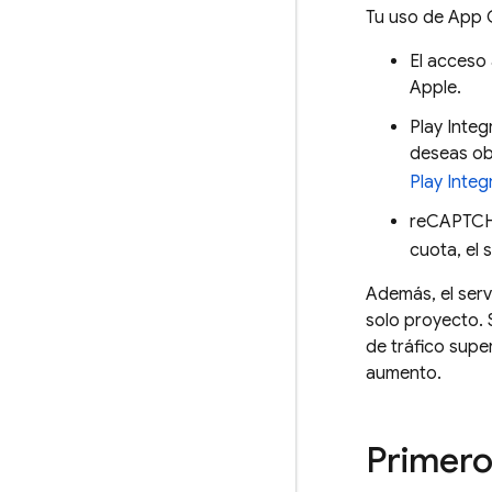
Tu uso de
App 
El acceso 
Apple.
Play Integ
deseas ob
Play Integr
reCAPTCHA
cuota, el 
Además, el serv
solo proyecto. 
de tráfico supe
aumento.
Primero