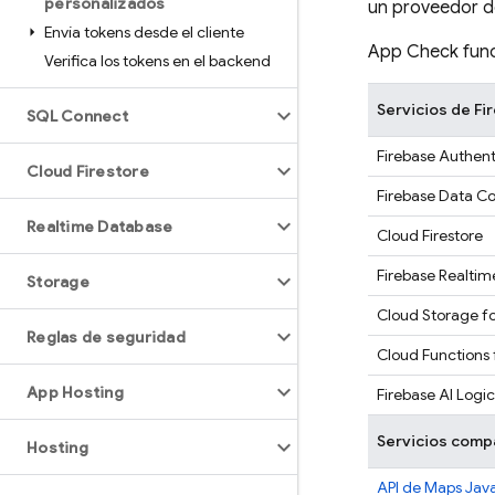
personalizados
un proveedor de
Envía tokens desde el cliente
App Check
func
Verifica los tokens en el backend
Servicios de F
SQL Connect
Firebase Authent
Cloud Firestore
Firebase Data C
Realtime Database
Cloud Firestore
Firebase Realti
Storage
Cloud Storage fo
Reglas de seguridad
Cloud Functions 
App Hosting
Firebase AI Logic
Servicios comp
Hosting
API de Maps Java