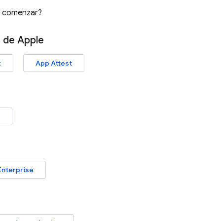
ra comenzar?
 de Apple
k
App Attest
nterprise