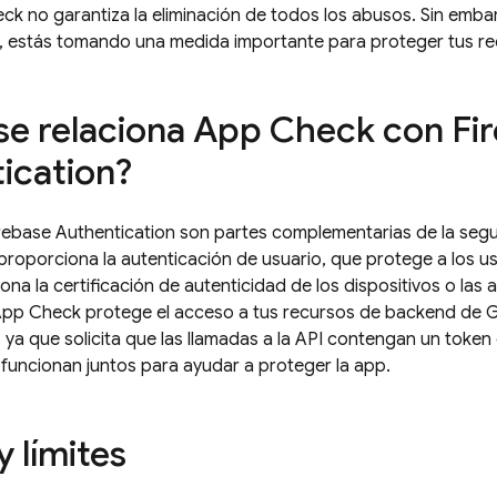
eck
no garantiza la eliminación de todos los abusos. Sin emba
, estás tomando una medida importante para proteger tus r
e relaciona
App Check
con
Fi
ication
?
rebase Authentication
son partes complementarias de la segu
proporciona la autenticación de usuario, que protege a los u
na la certificación de autenticidad de los dispositivos o las a
App Check
protege el acceso a tus recursos de backend de 
 ya que solicita que las llamadas a la API contengan un token
uncionan juntos para ayudar a proteger la app.
 límites