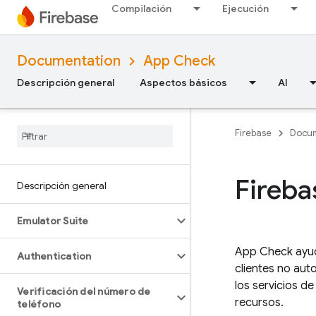
Compilación
Ejecución
Documentation
App Check
Descripción general
Aspectos básicos
AI
Firebase
Docum
Fireb
Descripción general
Emulator Suite
App Check
ayud
Authentication
clientes no aut
los servicios d
Verificación del número de
recursos.
teléfono