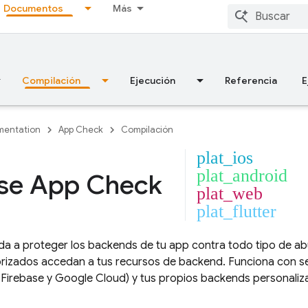
Documentos
Más
Compilación
Ejecución
Referencia
E
entation
App Check
Compilación
plat_ios
plat_android
ase App Check
plat_web
plat_flutter
a a proteger los backends de tu app contra todo tipo de ab
orizados accedan a tus recursos de backend. Funciona con se
e Firebase y
Google Cloud
) y tus propios backends personali