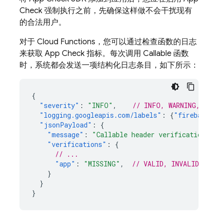
Check
强制执行之前，先确保这样做不会干扰现有
的合法用户。
对于
Cloud Functions
，您可以通过检查函数的日志
来获取
App Check
指标。每次调用 Callable 函数
时，系统都会发送一项结构化日志条目，如下所示：
{
"severity"
:
"INFO"
,
// INFO, WARNING, or 
"logging.googleapis.com/labels"
:
{
"firebase-l
"jsonPayload"
:
{
"message"
:
"Callable header verifications p
"verifications"
:
{
// ...
"app"
:
"MISSING"
,
// VALID, INVALID, or
}
}
}