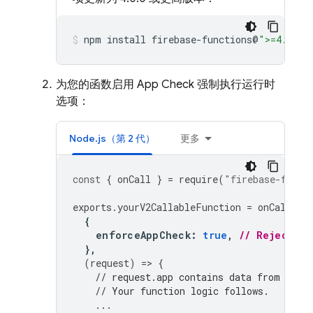
npm
install
firebase-functions@
">=4.0.0"
为您的函数启用 App Check 强制执行运行时
选项：
Node.js（第 2 代）
更多
const
{
onCall
}
=
require
(
"firebase-funct
exports
.
yourV2CallableFunction
=
onCall
(
{
enforceAppCheck
:
true
,
// Reject re
},
(
request
)
=
>
{
// request.app contains data from App 
// Your function logic follows.
...