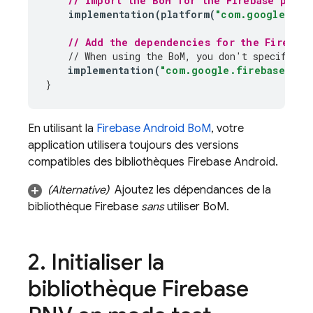
// Import the 
BoM
 for the Firebase platf
implementation
(
platform
(
"com.google.fir
// Add the dependencies for the 
Firebas
// When using the 
BoM
, you don't specify ve
implementation
(
"com.google.firebase:fir
}
En utilisant la
Firebase Android BoM
, votre
application utilisera toujours des versions
compatibles des bibliothèques Firebase Android.
(Alternative)
Ajoutez les dépendances de la
bibliothèque Firebase
sans
utiliser
BoM
.
2
.
Initialiser la
bibliothèque
Firebase