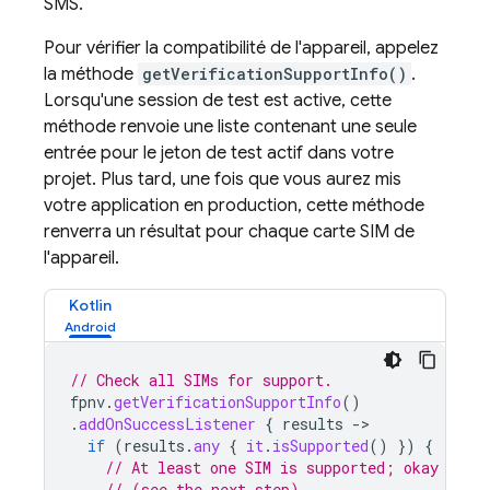
SMS.
Pour vérifier la compatibilité de l'appareil, appelez
la méthode
getVerificationSupportInfo()
.
Lorsqu'une session de test est active, cette
méthode renvoie une liste contenant une seule
entrée pour le jeton de test actif dans votre
projet. Plus tard, une fois que vous aurez mis
votre application en production, cette méthode
renverra un résultat pour chaque carte SIM de
l'appareil.
Kotlin
// Check all SIMs for support.
fpnv
.
getVerificationSupportInfo
()
.
addOnSuccessListener
{
results
-
if
(
results
.
any
{
it
.
isSupported
()
})
{
// At least one SIM is supported; okay to c
// (see the next step).