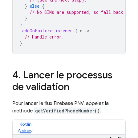
}
else
{
// No SIMs are supported, so fall back to SM
}
}
.
addOnFailureListener
{
e
-
// Handle error.
}
4
.
Lancer le processus
de validation
Pour lancer le flux
Firebase PNV
, appelez la
méthode
getVerifiedPhoneNumber()
:
Kotlin