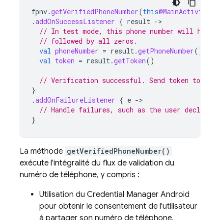
fpnv
.
getVerifiedPhoneNumber
(
this
@MainActivity
)
.
addOnSuccessListener
{
result
-
// In test mode, this phone number will have 
// followed by all zeros.
val
phoneNumber
=
result
.
getPhoneNumber
()
val
token
=
result
.
getToken
()
// Verification successful. Send token to you
}
.
addOnFailureListener
{
e
-
// Handle failures, such as the user declining
}
La méthode
getVerifiedPhoneNumber()
exécute l'intégralité du flux de validation du
numéro de téléphone, y compris :
Utilisation du Credential Manager Android
pour obtenir le consentement de l'utilisateur
à partager son numéro de téléphone.