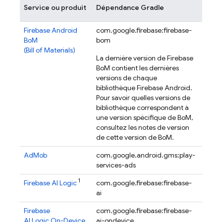
Dern
Service ou produit
Dépendance Gradle
versi
Firebase Android
com.google.firebase:firebase-
34.17.
BoM
bom
(
Bill of Materials
)
La dernière version de
Firebase
BoM
contient les dernières
versions de chaque
bibliothèque Firebase Android.
Pour savoir quelles versions de
bibliothèque correspondent à
une version spécifique de
BoM
,
consultez les notes de version
de cette version de
BoM
.
AdMob
com.google.android.gms:play-
25.4.
services-ads
1
Firebase AI Logic
com.google.firebase:firebase-
17.15.
ai
Firebase
com.google.firebase:firebase-
16.0.
AI Logic On-Device
ai-ondevice
beta