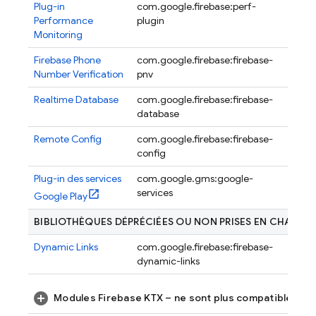
Plug-in
com.google.firebase:perf-
2.0.2
Performance
plugin
Monitoring
Firebase Phone
com.google.firebase:firebase-
16.1.1
Number Verification
pnv
Realtime Database
com.google.firebase:firebase-
22.0.1
database
Remote Config
com.google.firebase:firebase-
23.1.0
config
Plug-in des services
com.google.gms:google-
4.5.0
services
Google Play
BIBLIOTHÈQUES DÉPRÉCIÉES OU NON PRISES EN CHARGE
Dynamic Links
com.google.firebase:firebase-
22.1.0
dynamic-links
Modules Firebase KTX – ne sont plus compatibles