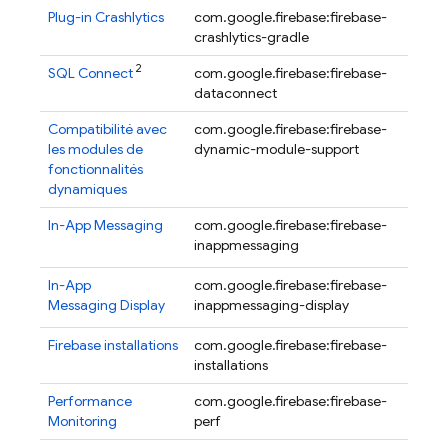
Plug-in
Crashlytics
com.google.firebase:firebase-
3.0.7
crashlytics-gradle
2
SQL Connect
com.google.firebase:firebase-
17.3.3
dataconnect
Compatibilité avec
com.google.firebase:firebase-
16.0.
les modules de
dynamic-module-support
beta
fonctionnalités
dynamiques
In-App Messaging
com.google.firebase:firebase-
22.0.
inappmessaging
In-App
com.google.firebase:firebase-
22.0.
Messaging
Display
inappmessaging-display
Firebase
installations
com.google.firebase:firebase-
19.1.2
installations
Performance
com.google.firebase:firebase-
22.0.
Monitoring
perf