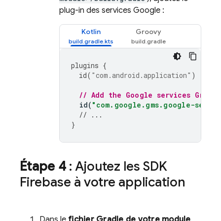
plug-in des services Google :
Kotlin
Groovy
plugins
{
id
(
"com.android.application"
)
// Add the Google services Gradle
id
(
"com.google.gms.google-servic
// ...
}
Étape 4
: Ajoutez les SDK
Firebase à votre application
Dans le
fichier Gradle de votre module