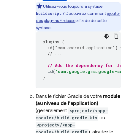
Utilisez-vous toujours la syntaxe
? Découvrez comment
ajouter
buildscript
des plug-ins Firebase
à l'aide de cette
syntaxe.
plugins
{
id
(
"com.android.application"
)
versi
// ...
// Add the dependency for the Go
id
(
"com.google.gms.google-servic
}
Dans le fichier Gradle de votre
module
(au niveau de l'application)
(généralement
<project>/<app-
module>/build.gradle.kts
ou
<project>/<app-
module>/build.gradle
), ajoutez le