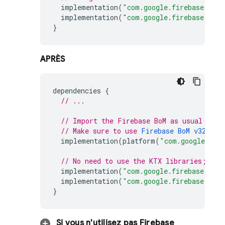
implementation
(
"com.google.firebase:fire
implementation
(
"com.google.firebase:fire
}
APRÈS
dependencies
{
// ...
// Import the 
Firebase BoM
 as usual
// Make sure to use 
Firebase BoM
 v32.5.0
implementation
(
platform
(
"com.google.fir
// No need to use the KTX libraries; eve
implementation
(
"com.google.firebase:fire
implementation
(
"com.google.firebase:fire
}
Si vous n'utilisez pas
Firebase