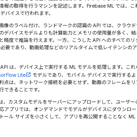
情報の取得を行うマシンを記述します。
Firebase ML
では、こ
 デバイスで行われます。
画像のラベル付け、ランドマークの認識の API では、クラウ
のデバイスモデルよりも計算能力とメモリの使用量が多く、結
と精度で推論を行えます。一方、こうした API へのすべてのリ
が必要であり、動画処理などのリアルタイムで低レイテンシの
 API は、デバイス上で実行する ML モデルを処理します。
orFlow Lite
モデルであり、モバイル デバイスで実行するよ
利点は、ネットワーク接続を必要とせず、動画のフレームをリ
行できることです。
は、カスタムモデルをサーバーにアップロードして、ユーザー
ase 対応アプリでは、オンデマンドでモデルがデバイスにダウン
トール サイズを小さくして、アプリを再公開することなく ML