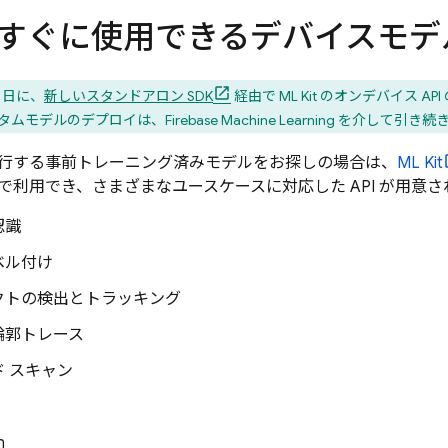
it: すぐに使用できるデバイスモデ
 3 日に、
新しいスタンドアロン SDK
経由で ML Kit のオンデバイス A
スタムモデルのデプロイは、Firebase Machine Learning を介して引
行する事前トレーニング済みモデルをお探しの場合は、
ML Kit
droid で利用でき、さまざまなユースケースに対応した API が用意
認識
ベル付け
クトの検出とトラッキング
輪郭トレース
 スキャン
n