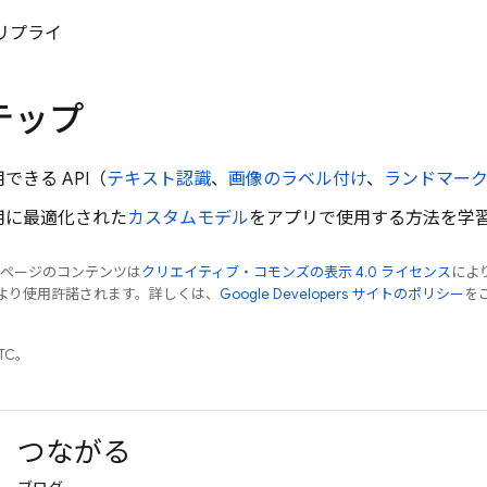
リプライ
テップ
できる API（
テキスト認識
、
画像のラベル付け
、
ランドマー
用に最適化された
カスタムモデル
をアプリで使用する方法を学
のページのコンテンツは
クリエイティブ・コモンズの表示 4.0 ライセンス
によ
より使用許諾されます。詳しくは、
Google Developers サイトのポリシー
をご
UTC。
つながる