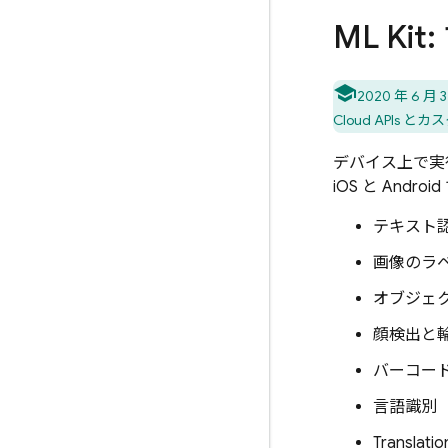
ML K
2020 年 6 月
Cloud
APIs とカ
デバイス上で実
iOS と An
テキスト
画像のラ
オブジェ
顔検出と
バーコード
言語識別
Translatio