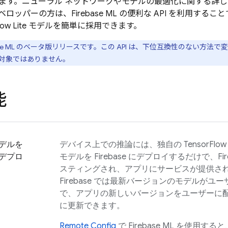
ます。ニューラル ネットワークやモデルの最適化に関する詳
デベロッパーの方は、
Firebase ML
の便利な API を利用するこ
rFlow Lite モデルを簡単に採用できます。
se ML
のベータ版リリースです。この API は、下位互換性のない方法で変
対象ではありません。
能
デルを
デバイス上での推論には、独自の TensorFlow
デプロ
モデルを Firebase にデプロイするだけで、Fi
スティングされ、アプリにサービスが提供さ
Firebase では最新バージョンのモデルが
で、アプリの新しいバージョンをユーザーに
に更新できます。
Remote Config
で
Firebase ML
を使用すると