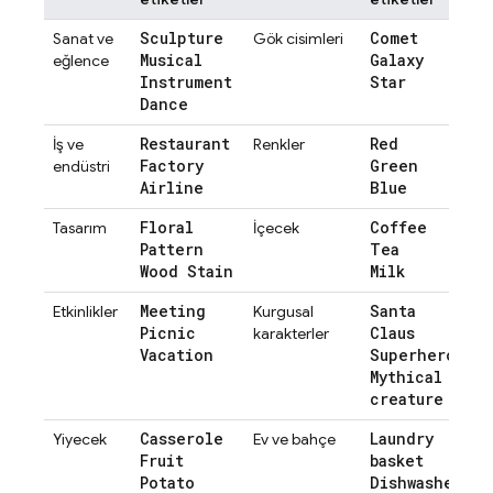
Sculpture
Comet
Sanat ve
Gök cisimleri
Musical
Galaxy
eğlence
Instrument
Star
Dance
Restaurant
Red
İş ve
Renkler
Factory
Green
endüstri
Airline
Blue
Floral
Coffee
Tasarım
İçecek
Pattern
Tea
Wood Stain
Milk
Meeting
Santa
Etkinlikler
Kurgusal
Picnic
Claus
karakterler
Vacation
Superhero
Mythical
creature
Casserole
Laundry
Yiyecek
Ev ve bahçe
Fruit
basket
Potato
Dishwasher