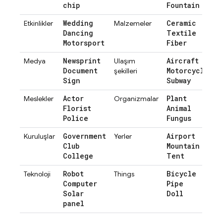
chip
Fountain
Wedding
Ceramic
Etkinlikler
Malzemeler
Dancing
Textile
Motorsport
Fiber
Newsprint
Aircraft
Medya
Ulaşım
Document
Motorcycle
şekilleri
Sign
Subway
Actor
Plant
Meslekler
Organizmalar
Florist
Animal
Police
Fungus
Government
Airport
Kuruluşlar
Yerler
Club
Mountain
College
Tent
Robot
Bicycle
Teknoloji
Things
Computer
Pipe
Solar
Doll
panel