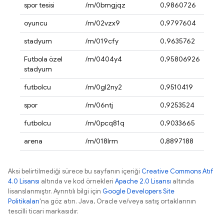
spor tesisi
/m/0bmgjqz
0,9860726
oyuncu
/m/02vzx9
0,9797604
stadyum
/m/019cfy
0.9635762
Futbola özel
/m/0404y4
0,95806926
stadyum
futbolcu
/m/0gl2ny2
0,9510419
spor
/m/06ntj
0,9253524
futbolcu
/m/0pcq81q
0,9033665
arena
/m/018lrm
0,8897188
Aksi belirtilmediği sürece bu sayfanın içeriği
Creative Commons Atıf
4.0 Lisansı
altında ve kod örnekleri
Apache 2.0 Lisansı
altında
lisanslanmıştır. Ayrıntılı bilgi için
Google Developers Site
Politikaları
'na göz atın. Java, Oracle ve/veya satış ortaklarının
tescilli ticari markasıdır.