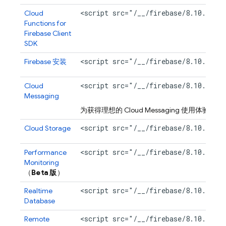
<script src="/__/firebase/8.10.1/fi
Cloud
Functions for
Firebase
Client
SDK
<script src="/__/firebase/8.10.1/fi
Firebase
安装
<script src="/__/firebase/8.10.1/fi
Cloud
Messaging
为获得理想的
Cloud Messaging
使用体验，还需要添
<script src="/__/firebase/8.10.1/fi
Cloud Storage
<script src="/__/firebase/8.10.1/fi
Performance
Monitoring
（
Beta 版
）
<script src="/__/firebase/8.10.1/fi
Realtime
Database
<script src="/__/firebase/8.10.1/fi
Remote