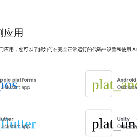
例应用
门应用，您可以了解如何在完全正常运行的代码中设置和使用
An
_ios
plat_an
pple platforms
Android
uickstart app
Quicksta
flutter
plat_un
lutter
Unity
uickstart app
Quicksta