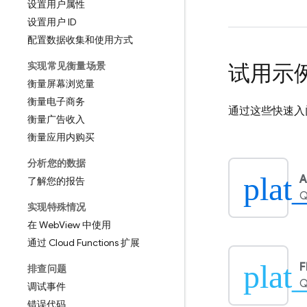
设置用户属性
设置用户 ID
配置数据收集和使用方式
实现常见衡量场景
试用示
衡量屏幕浏览量
衡量电子商务
通过这些快速入
衡量广告收入
衡量应用内购买
分析您的数据
plat
A
了解您的报告
Q
实现特殊情况
在 Web
View 中使用
通过 Cloud Functions 扩展
plat_
F
排查问题
Q
调试事件
错误代码