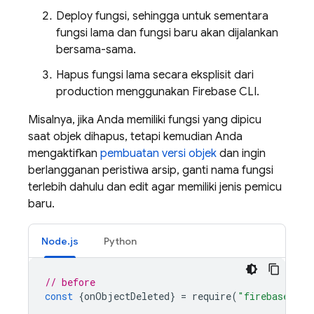
Deploy fungsi, sehingga untuk sementara
fungsi lama dan fungsi baru akan dijalankan
bersama-sama.
Hapus fungsi lama secara eksplisit dari
production menggunakan
Firebase
CLI.
Misalnya, jika Anda memiliki fungsi yang dipicu
saat objek dihapus, tetapi kemudian Anda
mengaktifkan
pembuatan versi objek
dan ingin
berlangganan peristiwa arsip, ganti nama fungsi
terlebih dahulu dan edit agar memiliki jenis pemicu
baru.
Node.js
Python
// before
const
{
onObjectDeleted
}
=
require
(
"firebase-fun