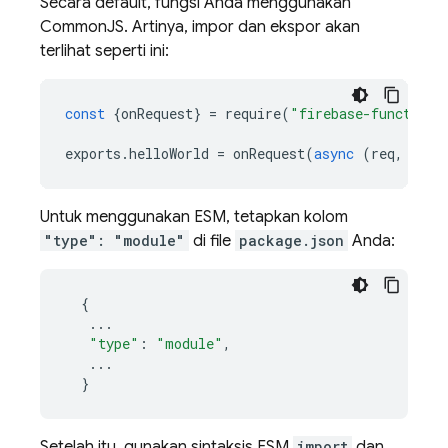
Secara default, fungsi Anda menggunakan
CommonJS. Artinya, impor dan ekspor akan
terlihat seperti ini:
const
{
onRequest
}
=
require
(
"firebase-functions
exports
.
helloWorld
=
onRequest
(
async
(
req
,
res
)
Untuk menggunakan ESM, tetapkan kolom
"type": "module"
di file
package.json
Anda:
{
...
"type"
:
"module"
,
...
}
Setelah itu, gunakan sintaksis ESM
import
dan