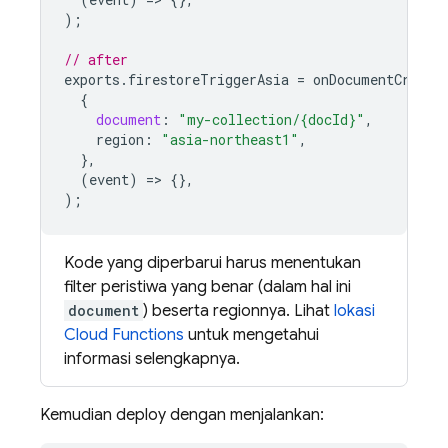
);
// after
exports
.
firestoreTriggerAsia
=
onDocumentCreate
{
document
:
"my-collection/{docId}"
,
region
:
"asia-northeast1"
,
},
(
event
)
=
>
{},
);
Kode yang diperbarui harus menentukan
filter peristiwa yang benar (dalam hal ini
document
) beserta regionnya. Lihat
lokasi
Cloud Functions
untuk mengetahui
informasi selengkapnya.
Kemudian deploy dengan menjalankan: