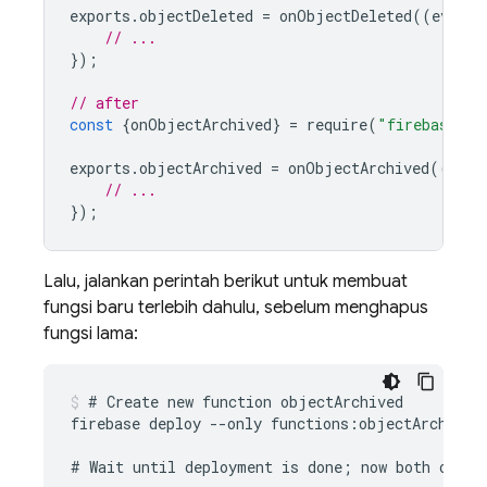
exports
.
objectDeleted
=
onObjectDeleted
((
event
)
// ...
});
// after
const
{
onObjectArchived
}
=
require
(
"firebase-fu
exports
.
objectArchived
=
onObjectArchived
((
even
// ...
});
Lalu, jalankan perintah berikut untuk membuat
fungsi baru terlebih dahulu, sebelum menghapus
fungsi lama:
# Create new function objectArchived

firebase deploy --only functions:objectArchived

# Wait until deployment is done; now both object