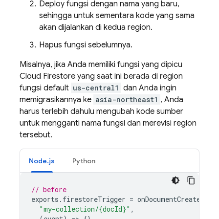
Deploy fungsi dengan nama yang baru,
sehingga untuk sementara kode yang sama
akan dijalankan di kedua region.
Hapus fungsi sebelumnya.
Misalnya, jika Anda memiliki fungsi yang dipicu
Cloud Firestore
yang saat ini berada di region
fungsi default
us-central1
dan Anda ingin
memigrasikannya ke
asia-northeast1
, Anda
harus terlebih dahulu mengubah kode sumber
untuk mengganti nama fungsi dan merevisi region
tersebut.
Node.js
Python
// before
exports
.
firestoreTrigger
=
onDocumentCreated
(
"my-collection/{docId}"
,
(
event
)
=
>
{},