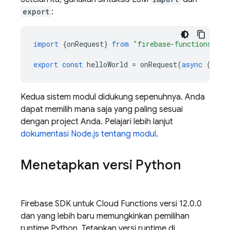
export
:
import
{
onRequest
}
from
"firebase-functions/htt
export
const
helloWorld
=
onRequest
(
async
(
req
,
Kedua sistem modul didukung sepenuhnya. Anda
dapat memilih mana saja yang paling sesuai
dengan project Anda. Pelajari lebih lanjut
dokumentasi Node.js tentang modul
.
Menetapkan versi Python
Firebase
SDK untuk
Cloud Functions
versi 12.0.0
dan yang lebih baru memungkinkan pemilihan
runtime Python. Tetapkan versi runtime di