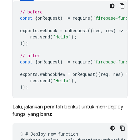
// before
const
{
onRequest
}
=
require
(
'firebase-function
exports
.
webhook
=
onRequest
((
req
,
res
)
=
>
{
res
.
send
(
"Hello"
);
});
// after
const
{
onRequest
}
=
require
(
'firebase-function
exports
.
webhookNew
=
onRequest
((
req
,
res
)
=
>
{
res
.
send
(
"Hello"
);
});
Lalu, jalankan perintah berikut untuk men-deploy
fungsi yang baru:
# Deploy new function
