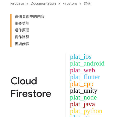
Firebase
Documentation
Firestore
建構
這個頁面中的內容
主要功能
運作原理
實作路徑
後續步驟
plat_ios
plat_android
plat_web
plat_flutter
Cloud
plat_cpp
plat_unity
Firestore
plat_node
plat_java
plat_python