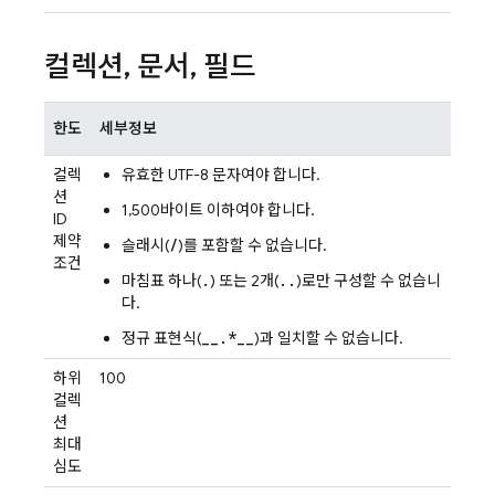
컬렉션
,
문서
,
필드
한도
세부정보
컬렉
유효한 UTF-8 문자여야 합니다.
션
1,500바이트 이하여야 합니다.
ID
제약
/
슬래시(
)를 포함할 수 없습니다.
조건
.
..
마침표 하나(
) 또는 2개(
)로만 구성할 수 없습니
다.
__.*__
정규 표현식(
)과 일치할 수 없습니다.
하위
100
컬렉
션
최대
심도