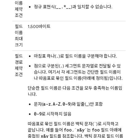
이름
__.*__
정규 표현식(
)과 일치할 수 없습니다.
제약
조건
필드
1,500바이트
이름
최대
크기
.
필드
마침표 하나(
)로 필드 이름을 구분해야 합니다.
경로
.
점으로 구분된(
) 세그먼트 문자열로 전달될 수 있
제약
습니다. 여기서 각 세그먼트는 간단한 필드 이름이
조건
나 따옴표로 묶인 필드 이름(아래에 정의됨)입니다.
단순한 필드 이름은 다음 조건을 모두 충족하는 이름입
니다.
a-z
A-Z
0-9
_
문자(
,
,
)와 밑줄(
)만 포함
0-9
로 시작하지 않음
`
따옴표로 묶인 필드 이름은 백틱 문자(
)로 시작하고
foo
.
`x&y`
foo
끝납니다. 예를 들어
는
필드 아래에
x&y
중첩된
필드를 참조합니다. 백틱 문자로 필드 이름