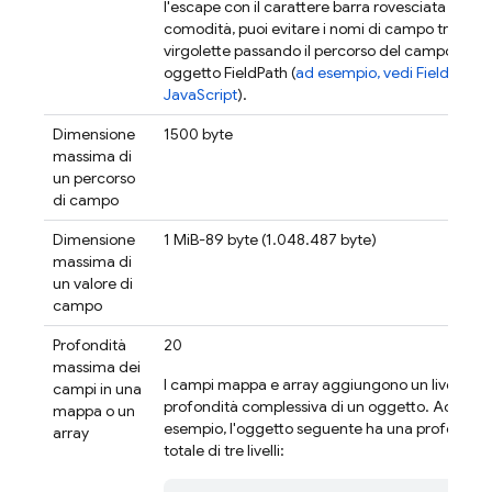
\
l'escape con il carattere barra rovesciata (
). Pe
comodità, puoi evitare i nomi di campo tra
virgolette passando il percorso del campo com
oggetto FieldPath (
ad esempio, vedi FieldPath
JavaScript
).
Dimensione
1500 byte
massima di
un percorso
di campo
Dimensione
1 MiB-89 byte (1.048.487 byte)
massima di
un valore di
campo
Profondità
20
massima dei
I campi mappa e array aggiungono un livello all
campi in una
profondità complessiva di un oggetto. Ad
mappa o un
esempio, l'oggetto seguente ha una profondità
array
totale di tre livelli: