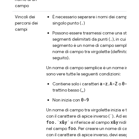
campo
Vincoli dei
È necessario separare i nomi dei campi con 
.
percorsi dei
singolo punto (
)
campi
Possono essere trasmessi come una stringa 
.
segmenti delimitati da punti (
), in cui ogni
segmento è un nome di campo semplice o 
nome di campo tra virgolette (definito di
seguito).
Un nome di campo semplice è un nome in cui
sono vere tutte le seguenti condizioni:
a-z
A-Z
0-9
Contiene solo i caratteri
,
o
e il
_
trattino basso (
)
0-9
Non inizia con
Un nome di campo tra virgolette inizia e termin
`
con il carattere di apice inverso (
). Ad esempio
foo
.
`x&y`
x&y
si riferisce al campo
nidificato
foo
nel campo
. Per creare un nome di campo
con il carattere di apice inverso, devi eseguirne