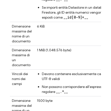
Se importi entità Datastore in un database
Firestore, gli ID entità numerici vengono
__id[0-9]+__
esposti come
Dimensione
6 KiB
massima del
nome di un
documento
Dimensione
1 MiB (1.048.576 byte)
massima di
un
documento
Vincoli dei
Devono contenere esclusivamente caratteri
nomi dei
UTF-8 validi
campi
Non possono corrispondere all'espressione
__.*__
regolare
Dimensione
1500 byte
massima del
nome di un