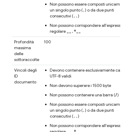
Non possono essere composti unicamente 
.
un singolo punto (
) o da due punti
..
consecutivi (
)
Non possono corrispondere all'espressione
__.*__
regolare
Profondità
100
massima
delle
sottoraccolte
Vincoli degli
Devono contenere esclusivamente caratteri
ID
UTF-8 validi
documento
Non devono superare i 1500 byte
/
Non possono contenere una barra (
)
Non possono essere composti unicamente 
.
un singolo punto (
) o da due punti
..
consecutivi (
)
Non possono corrispondere all'espressione
__.*__
regolare