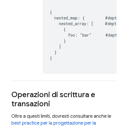
{

  nested_map: {         #depth 1

    nested_array: [     #depth 2

      {

        foo: "bar"      #depth 3

      }

    ]

  }

}

Operazioni di scrittura e
transazioni
Oltre a questi limiti, dovresti consultare anche le
best practice per la progettazione per la