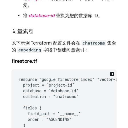
复。
将
database-id
替换为您的数据库 ID。
向量索引
以下示例 Terraform 配置文件会在
chatrooms
集合
的
embedding
字段中创建向量索引：
firestore.tf
resource "google_firestore_index" "vector-index"
  project = "project-id"

  database = "database-id"

  collection = "chatrooms"

  fields {

    field_path = "__name__"

    order = "ASCENDING"

  }
