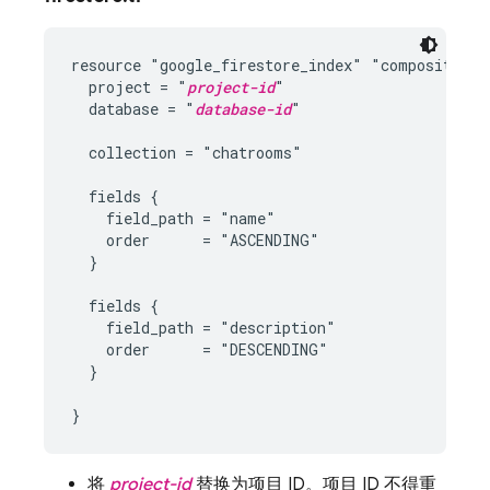
resource "google_firestore_index" "composite-ind
  project = "
project-id
"

  database = "
database-id
"

  collection = "chatrooms"

  fields {

    field_path = "name"

    order      = "ASCENDING"

  }

  fields {

    field_path = "description"

    order      = "DESCENDING"

  }

将
project-id
替换为项目 ID。项目 ID 不得重