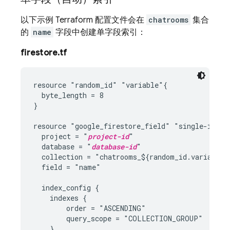
以下示例 Terraform 配置文件会在
chatrooms
集合
的
name
字段中创建单字段索引：
firestore.tf
resource "random_id" "variable"{

  byte_length = 8

}

resource "google_firestore_field" "single-index"
  project = "
project-id
"

  database = "
database-id
"

  collection = "chatrooms_${random_id.variable.h
  field = "name"

  index_config {

    indexes {

        order = "ASCENDING"

        query_scope = "COLLECTION_GROUP"

    }
