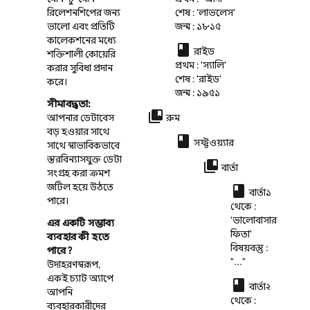
রিলেশনশিপের জন্য
শেষ : 'লাভলেস'
ভালো এবং প্রতিটি
জন্ম : ১৮১৫
কালেকশনের মধ্যে
class
রাইড
শক্তিশালী কোয়েরি
প্রথম : 'স্যালি'
করার সুবিধা প্রদান
শেষ : 'রাইড'
করে।
জন্ম : ১৯৫১
সীমাবদ্ধতা:
collections_bookmark
আপনার ডেটাবেস
রুম
বড় হওয়ার সাথে
class
সফ্টওয়্যার
সাথে স্বাভাবিকভাবে
স্তরবিন্যাসযুক্ত ডেটা
collections_bookmark
বার্তা
সংগ্রহ করা ক্রমশ
জটিল হয়ে উঠতে
class
বার্তা১
পারে।
থেকে :
'ভালোবাসার
এর একটি সম্ভাব্য
ফিতা'
ব্যবহার কী হতে
বিষয়বস্তু :
পারে?
"..."
উদাহরণস্বরূপ,
একই চ্যাট অ্যাপে
class
বার্তা২
আপনি
থেকে :
ব্যবহারকারীদের