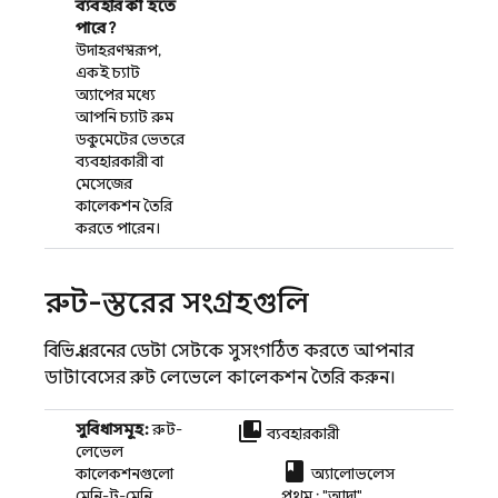
ব্যবহার কী হতে
পারে?
উদাহরণস্বরূপ,
একই চ্যাট
অ্যাপের মধ্যে
আপনি চ্যাট রুম
ডকুমেন্টের ভেতরে
ব্যবহারকারী বা
মেসেজের
কালেকশন তৈরি
করতে পারেন।
রুট-স্তরের সংগ্রহগুলি
বিভিন্ন ধরনের ডেটা সেটকে সুসংগঠিত করতে আপনার
ডাটাবেসের রুট লেভেলে কালেকশন তৈরি করুন।
collections_bookmark
সুবিধাসমূহ:
রুট-
ব্যবহারকারী
লেভেল
class
কালেকশনগুলো
অ্যালোভলেস
মেনি-টু-মেনি
প্রথম : "আদা"