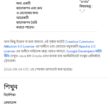
"sride"
জন্য একটি
বিষয়বস্তু :
কালেকশন এবং রুম
"..."
ও মেসেজের জন্য
আরেকটি
কালেকশন তৈরি
করতে পারেন।
অন্য কিছু উল্লেখ না করা থাকলে, এই পৃষ্ঠার কন্টেন্ট
Creative Commons
Attribution 4.0 License
-এর অধীনে এবং কোডের নমুনাগুলি
Apache 2.0
License
-এর অধীনে লাইসেন্স প্রাপ্ত। আরও জানতে,
Google Developers সাইট
নীতি
দেখুন। Java হল Oracle এবং/অথবা তার অ্যাফিলিয়েট সংস্থার রেজিস্টার্ড
ট্রেডমার্ক।
2026-08-04 UTC-তে শেষবার আপডেট করা হয়েছে।
শিখুন
নির্দেশিকা
রেফারেন্স