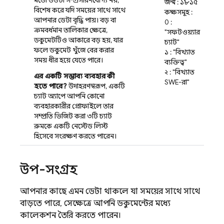
মতো ততটা সম্প্রসারণযোগ্য নয়,
জন্ম : ১৮১৫
বিশেষ করে যদি সময়ের সাথে সাথে
কক্ষসমূহ :
আপনার ডেটা বৃদ্ধি পায়। বড় বা
0 :
ক্রমবর্ধমান তালিকার ক্ষেত্রে,
"সফটওয়্যার
ডকুমেন্টটিও আকারে বড় হয়, যার
চ্যাট"
ফলে ডকুমেন্ট খুঁজে বের করার
১ : "বিখ্যাত
সময় ধীর হয়ে যেতে পারে।
ব্যক্তিত্ব"
২ : "বিখ্যাত
এর একটি সম্ভাব্য ব্যবহার কী
SWE-রা"
হতে পারে?
উদাহরণস্বরূপ, একটি
চ্যাট অ্যাপে আপনি কোনো
ব্যবহারকারীর প্রোফাইলে তার
সম্প্রতি ভিজিট করা ৩টি চ্যাট
রুমকে একটি নেস্টেড লিস্ট
হিসেবে সংরক্ষণ করতে পারেন।
উপ-সংগ্রহ
আপনার কাছে এমন ডেটা থাকলে যা সময়ের সাথে সাথে
বাড়তে পারে, সেক্ষেত্রে আপনি ডকুমেন্টের মধ্যে
কালেকশন তৈরি করতে পারেন।