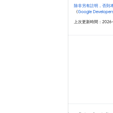
除非另有註明，否則
《
Google Develop
上次更新時間：2026-
瞭解詳情
指南
參考資料
範例
程式庫
GitHub