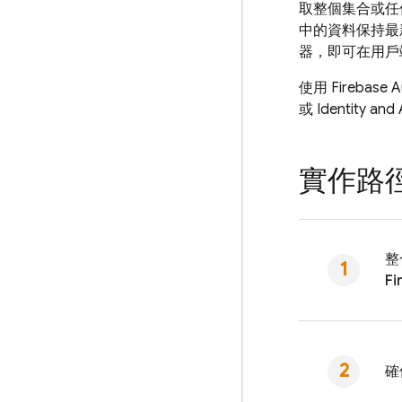
取整個集合或任
中的資料保持最
器，即可在用戶
使用
Firebase A
或 Identity 
實作路
整
Fi
確