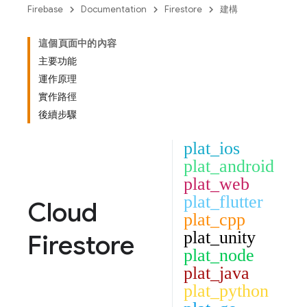
Firebase
Documentation
Firestore
建構
這個頁面中的內容
主要功能
運作原理
實作路徑
後續步驟
plat_ios
plat_android
plat_web
plat_flutter
Cloud
plat_cpp
plat_unity
Firestore
plat_node
plat_java
plat_python