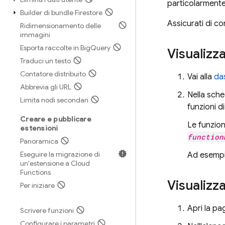
particolarmente 
Builder di bundle Firestore
Assicurati di c
Ridimensionamento delle
immagini
Esporta raccolte in Big
Query
Visualizza
Traduci un testo
Contatore distribuito
Vai alla
da
Abbrevia gli URL
Nella sch
Limita nodi secondari
funzioni d
Creare e pubblicare
Le funzion
estensioni
function
Panoramica
Eseguire la migrazione di
Ad esemp
un'estensione a Cloud
Functions
Visualizza
Per iniziare
Apri la pa
Scrivere funzioni
Configurare i parametri