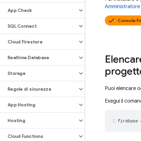
Amministratore
App Check
Console F
SQL Connect
Cloud Firestore
Elencare
Realtime Database
progett
Storage
Puoi elencare og
Regole di sicurezza
Esegui il coman
App Hosting
Hosting
firebase 
Cloud Functions