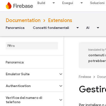
Build
Esegui
Soluzioni
Documentation
Extensions
Panoramica
Concetti fondamentali
AI
contenuti n
potrebbero
Panoramica
Emulator Suite
Firebase
Docum
Gestir
Authentication
Verifica del numero di
telefono
Per installare o