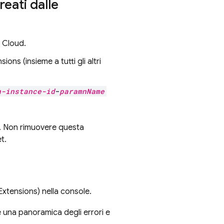
eati dalle
 Cloud
.
nsions
(insieme a tutti gli altri
n-instance-id
-
paramnName
. Non rimuovere questa
t.
Extensions
) nella console.
re una panoramica degli errori e