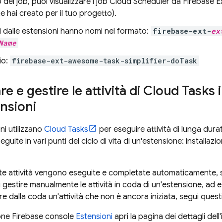
 dei job, puoi visualizzare i job
Cloud Scheduler
da
Firebase E
he hai creato per il tuo progetto).
ti dalle estensioni hanno nomi nel formato:
firebase-ext-
ex
Name
io:
firebase-ext-awesome-task-simplifier-doTask
re e gestire le attività di Cloud Tasks 
ensioni
ni utilizzano
Cloud Tasks
per eseguire attività di lunga durat
guite in vari punti del ciclo di vita di un'estensione: installaz
te attività vengono eseguite e completate automaticamente, se
i gestire manualmente le attività in coda di un'estensione, ad
e dalla coda un'attività che non è ancora iniziata, segui quest
ione
Firebase
console
Estensioni
apri la pagina dei dettagli dell