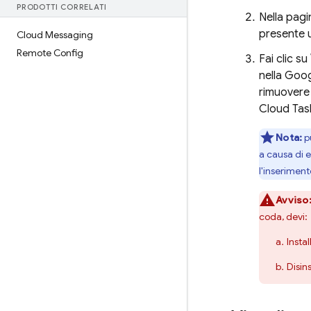
PRODOTTI CORRELATI
Nella pagi
presente 
Cloud Messaging
Remote Config
Fai clic su
nella
Goog
rimuovere 
Cloud Tas
Nota:
pu
a causa di e
l'inseriment
Avviso
coda, devi:
Insta
Disin