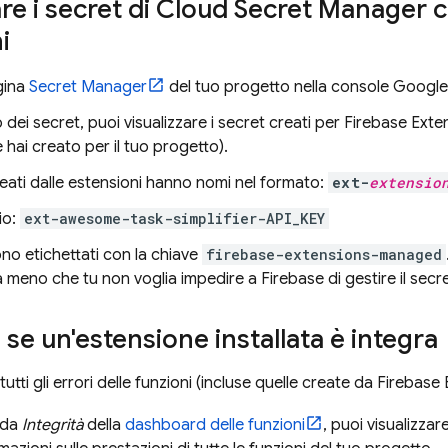
are i secret di Cloud Secret Manager cr
i
gina
Secret Manager
del tuo progetto nella console
Google
o dei secret, puoi visualizzare i secret creati per
Firebase Exte
 hai creato per il tuo progetto).
reati dalle estensioni hanno nomi nel formato:
ext-
extensio
io:
ext-awesome-task-simplifier-API_KEY
ono etichettati con la chiave
firebase-extensions-managed
a meno che tu non voglia impedire a Firebase di gestire il secre
e se un'estensione installata è integra
utti gli errori delle funzioni (incluse quelle create da
Firebase 
eda
Integrità
della
dashboard delle funzioni
, puoi visualizza