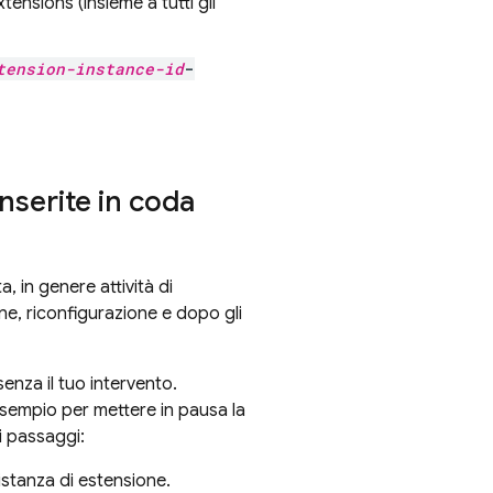
xtensions
(insieme a tutti gli
tension-instance-id
-
inserite in coda
a, in genere attività di
ione, riconfigurazione e dopo gli
nza il tuo intervento.
 esempio per mettere in pausa la
i passaggi:
'istanza di estensione.