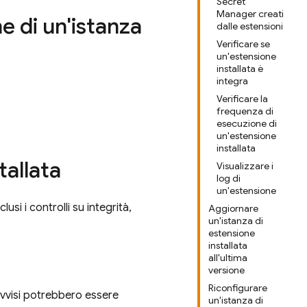
Secret
Manager creati
ne di un'istanza
dalle estensioni
Verificare se
un'estensione
installata è
integra
Verificare la
frequenza di
esecuzione di
un'estensione
installata
tallata
Visualizzare i
log di
un'estensione
lusi i controlli su integrità,
Aggiornare
un'istanza di
estensione
installata
all'ultima
versione
Riconfigurare
 avvisi potrebbero essere
un'istanza di