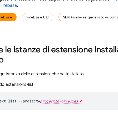
 Firebase
.
irebase
Firebase CLI
SDK Firebase generato autom
 le istanze di estensione install
o
ni istanza delle estensioni che hai installato.
do extensions-list:
ext:list --project=
projectId-or-alias