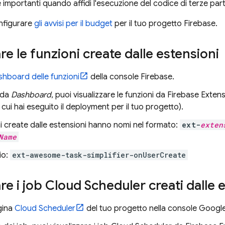
importanti quando affidi l'esecuzione del codice di terze part
onfigurare
gli avvisi per il budget
per il tuo progetto Firebase.
re le funzioni create dalle estensioni
shboard delle funzioni
della console
Firebase
.
eda
Dashboard
, puoi visualizzare le funzioni da
Firebase Exten
i cui hai eseguito il deployment per il tuo progetto).
i create dalle estensioni hanno nomi nel formato:
ext-
exten
Name
io:
ext-awesome-task-simplifier-onUserCreate
re i job
Cloud Scheduler
creati dalle 
gina
Cloud Scheduler
del tuo progetto nella console
Google