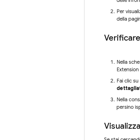
delle infor
Per visuali
della pagi
Verificar
Nella sch
Extension
Fai clic su
dettaglia
Nella con
persino is
Visualizza
Se stai cercando