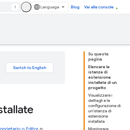
/
Blog
Vai alla console
Su questa
pagina
Elencare le
istanze di
estensione
installate di un
progetto
Visualizzare i
dettagli e la
tallate
configurazione di
un'istanza di
estensione
installata
oprietario o Editor
o
Monitorare