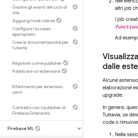
Nell'elenco
Gestire gli eventi del ciclo di
altri job c
vita
I job crea
Aggiungi hook utente
function
Configura l'accesso
appropriato
Ad esemp
Crea la documentazione per
l'utente
Visualizza
Registrati come publisher
dalle est
Pubblicare un'estensione
Alcune estensio
Riferimento per extension
.
elaborazione ese
yaml
upgrade.
In genere, ques
Contratto con il publisher di
Firebase Extensions
Tuttavia, se dev
coda o rimuover
Firebase ML
Nella sez