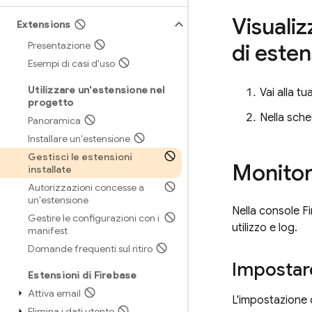
Visualiz
Extensions
Presentazione
di esten
Esempi di casi d'uso
Utilizzare un'estensione nel
Vai alla tu
progetto
Nella sched
Panoramica
Installare un'estensione
Gestisci le estensioni
Monitora
installate
Autorizzazioni concesse a
un'estensione
Nella console
F
Gestire le configurazioni con i
utilizzo e log.
manifest
Domande frequenti sul ritiro
Impostare
Estensioni di Firebase
Attiva email
L'impostazione d
Elimina i dati utente