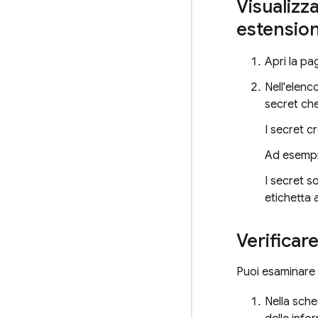
Visualizz
estension
Apri la pa
Nell'elenc
secret che
I secret c
Ad esemp
I secret s
etichetta 
Verificar
Puoi esaminare t
Nella sch