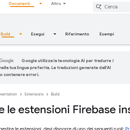
Documenti
Altro
Build
Esegui
Riferimento
Esempi
Google utilizza la tecnologia AI per tradurre i
ella tua lingua preferita. Le traduzioni generate dall'AI
 contenere errori.
entation
Extensions
Build
e le estensioni Firebase ins
 gestire le estensioni, devi disporre di uno dei seguenti ruoli:
Pr