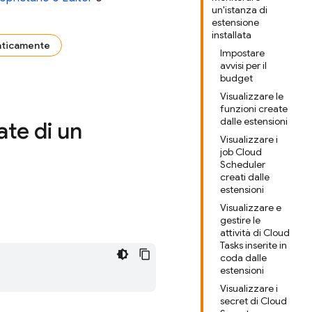
un'istanza di
estensione
installata
aticamente
Impostare
avvisi per il
budget
Visualizzare le
funzioni create
dalle estensioni
ate di un
Visualizzare i
job Cloud
Scheduler
creati dalle
estensioni
Visualizzare e
gestire le
attività di Cloud
Tasks inserite in
coda dalle
estensioni
Visualizzare i
secret di Cloud