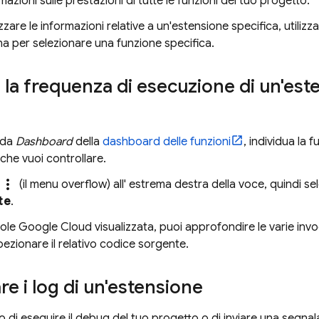
mazioni sulle prestazioni di tutte le funzioni del tuo progetto.
zzare le informazioni relative a un'estensione specifica, utilizza 
na per selezionare una funzione specifica.
e la frequenza di esecuzione di un'este
eda
Dashboard
della
dashboard delle funzioni
, individua la 
che vuoi controllare.
more_vert
(il menu overflow) all' estrema destra della voce, quindi s
te
.
sole
Google Cloud
visualizzata, puoi approfondire le varie inv
pezionare il relativo codice sorgente.
re i log di un'estensione
 di eseguire il debug del tuo progetto o di inviare una segnal